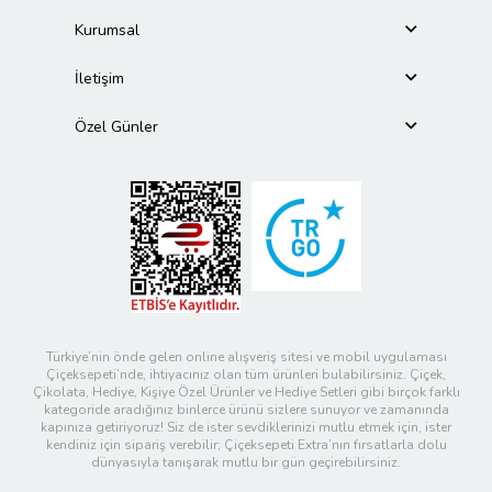
Kurumsal
İletişim
Özel Günler
Türkiye’nin önde gelen online alışveriş sitesi ve mobil uygulaması
Çiçeksepeti’nde, ihtiyacınız olan tüm ürünleri bulabilirsiniz. Çiçek,
Çikolata, Hediye, Kişiye Özel Ürünler ve Hediye Setleri gibi birçok farklı
kategoride aradığınız binlerce ürünü sizlere sunuyor ve zamanında
kapınıza getiriyoruz! Siz de ister sevdiklerinizi mutlu etmek için, ister
kendiniz için sipariş verebilir; Çiçeksepeti Extra’nın fırsatlarla dolu
dünyasıyla tanışarak mutlu bir gün geçirebilirsiniz.