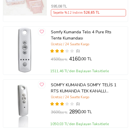
595
,08 TL
Sepette %12 İndirim
526
,65 TL
Somfy Kumanda Telıs 4 Pure Rts
Tente Kumandası
Ücretsiz / 24 Saatte Kargo
(1)
4160
,00 TL
4500
,00 TL
1511,46 TL'den Başlayan Taksitlerle
SOMFY KUMANDA SOMFY TELİS 1
RTS KUMANDA TEK KANALLI
PANJUR TENTE PERDE KUMANDASI
Ücretsiz / 24 Saatte Kargo
(1)
2890
,00 TL
3600
,00 TL
1050,03 TL'den Başlayan Taksitlerle