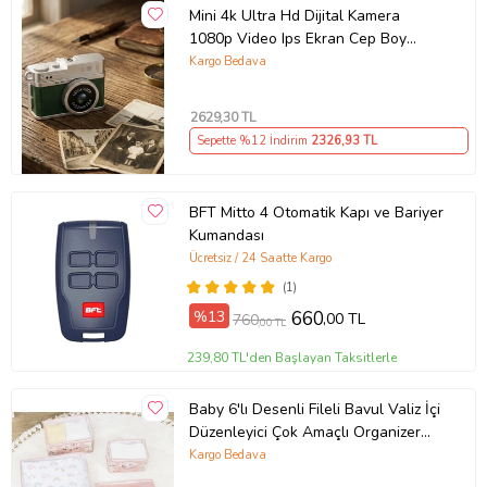
Mini 4k Ultra Hd Dijital Kamera
1080p Video Ips Ekran Cep Boy
Taşınabilir
Kargo Bedava
2629
,30 TL
Sepette %12 İndirim
2326
,93 TL
BFT Mitto 4 Otomatik Kapı ve Bariyer
Kumandası
Ücretsiz / 24 Saatte Kargo
(1)
%13
660
,00 TL
760
,00 TL
239,80 TL'den Başlayan Taksitlerle
Baby 6'lı Desenli Fileli Bavul Valiz İçi
Düzenleyici Çok Amaçlı Organizer
(pembe)
Kargo Bedava