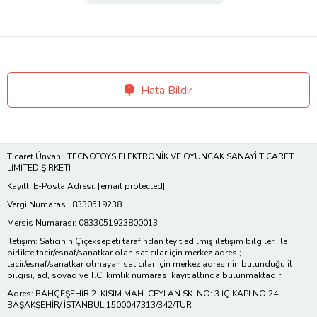
Hata Bildir
Ticaret Ünvanı: TECNOTOYS ELEKTRONİK VE OYUNCAK SANAYİ TİCARET
LİMİTED ŞİRKETİ
Kayıtlı E-Posta Adresi:
[email protected]
Vergi Numarası: 8330519238
Mersis Numarası: 0833051923800013
İletişim: Satıcının Çiçeksepeti tarafından teyit edilmiş iletişim bilgileri ile
birlikte tacir/esnaf/sanatkar olan satıcılar için merkez adresi;
tacir/esnaf/sanatkar olmayan satıcılar için merkez adresinin bulunduğu il
bilgisi, ad, soyad ve T.C. kimlik numarası kayıt altında bulunmaktadır.
Adres: BAHÇEŞEHİR 2. KISIM MAH. CEYLAN SK. NO: 3 İÇ KAPI NO:24
BAŞAKŞEHİR/ İSTANBUL 1500047313/342/TUR