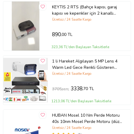
KEYTIS 2 RTS (Bahçe kapısı, garaj
kapısı ve kepenkler için 2 kanallı
uzaktan kumanda)
Ücretsiz / 24 Saatte Kargo
890
,00 TL
323,36 TL'den Başlayan Taksitlerle
1 li Hareket Algılayan 5 MP Lens 4
Warm Led Gece Renkli Gösteren
Güvenlik Kamerası Seti BS 3404W
Ücretsiz / 24 Saatte Kargo
3338
,70 TL
3705
,95 TL
1213,06 TL'den Başlayan Taksitlerle
HUBAN Mosel 10 Nm Perde Motoru
40s 10nm Mosel Perde Motoru (düz
Motor) perde10nm
Ücretsiz / 24 Saatte Kargo