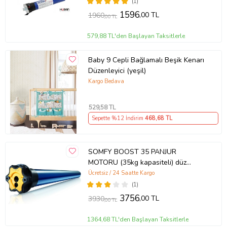
(1)
1596
,00 TL
1960
,00 TL
579,88 TL'den Başlayan Taksitlerle
Baby 9 Cepli Bağlamalı Beşik Kenarı
Düzenleyici (yeşil)
Kargo Bedava
529
,58 TL
Sepette %12 İndirim
468
,68 TL
SOMFY BOOST 35 PANJUR
MOTORU (35kg kapasiteli) düz
motor somfy boost
Ücretsiz / 24 Saatte Kargo
(1)
3756
,00 TL
3930
,00 TL
1364,68 TL'den Başlayan Taksitlerle