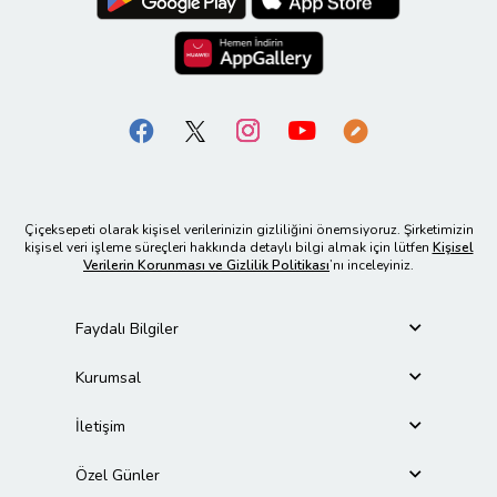
Çiçeksepeti olarak kişisel verilerinizin gizliliğini önemsiyoruz. Şirketimizin
kişisel veri işleme süreçleri hakkında detaylı bilgi almak için lütfen
Kişisel
Verilerin Korunması ve Gizlilik Politikası
’nı inceleyiniz.
Faydalı Bilgiler
Kurumsal
İletişim
Özel Günler