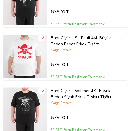
Ölçü tablomuzun en altında bulunan
4XL
639
,90 TL
ölçüleri
ile bedeninden memnun olduğunuz
benzer bir tişörtünüzün ölçülerini
68,25 TL'den Başlayan Taksitlerle
kıyaslayabilirsiniz.
Bant Giyim - St. Pauli 4XL Büyük
Beden Beyaz Erkek Tişört
Kargo Bedava
ÜRÜN ÖZELLİKLERİ:
639
,90 TL
Üretimin her aşamasına özen gösterilir ve doğa
68,25 TL'den Başlayan Taksitlerle
dostu malzemeler tercih edilir.
Kumaşlarımız sertifikalı ve güvenlidir; insan
Bant Giyim - Witcher 4XL Büyük
sağlığına zarar vermez.
Beden Siyah Erkek T-shirt Tişört
(Siyah - Beyaz)
Kargo Bedava
Ürünün kumaşı
%100 pamuklu
kaliteli penyedir.
Baskıda kullanılan su bazlı tekstil boyaları
639
,90 TL
kumaşın nefes almasına engel olmaz; böylece
kumaş doğallığını korur.
68,25 TL'den Başlayan Taksitlerle