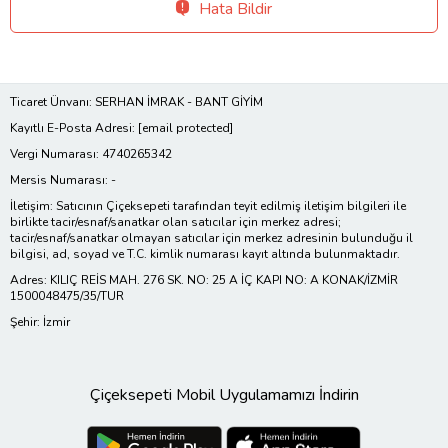
Hata Bildir
Ticaret Ünvanı: SERHAN İMRAK - BANT GİYİM
Kayıtlı E-Posta Adresi:
[email protected]
Vergi Numarası: 4740265342
Mersis Numarası: -
İletişim: Satıcının Çiçeksepeti tarafından teyit edilmiş iletişim bilgileri ile
birlikte tacir/esnaf/sanatkar olan satıcılar için merkez adresi;
tacir/esnaf/sanatkar olmayan satıcılar için merkez adresinin bulunduğu il
bilgisi, ad, soyad ve T.C. kimlik numarası kayıt altında bulunmaktadır.
Adres: KILIÇ REİS MAH. 276 SK. NO: 25 A İÇ KAPI NO: A KONAK/İZMİR
1500048475/35/TUR
Şehir: İzmir
Çiçeksepeti Mobil Uygulamamızı İndirin