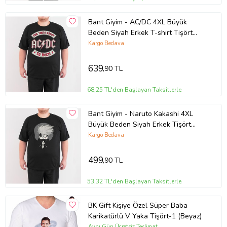
Unisex
kullanıma uygundur.
Bant Giyim - AC/DC 4XL Büyük
Beden Siyah Erkek T-shirt Tişört
(Siyah - Beyaz)
Kargo Bedava
BANT GİYİM HAKKINDA:
639
,90 TL
Alt kültür ile popüler kültürü özgün
68,25 TL'den Başlayan Taksitlerle
tasarımlarıyla harmanlayan Bant Giyim,
defalarca izlediğimiz filmler, dinlemekten asla
Bant Giyim - Naruto Kakashi 4XL
bıkmayacağımız şarkılar, bir oturuşta tüm
Büyük Beden Siyah Erkek Tişört
sezonunu bitirdiğimiz diziler, animeler, spor
(Siyah - Beyaz)
Kargo Bedava
dalları, kitaplar gibi bizi biz yapan her şey
hakkında yaratıcı tasarımlar hazırlayan bir giyim
499
,90 TL
markasıdır.
53,32 TL'den Başlayan Taksitlerle
BK Gift Kişiye Özel Süper Baba
Karikatürlü V Yaka Tişört-1 (Beyaz)
Ürün Kodu:
kcm31448454
Aynı Gün Ücretsiz Teslimat