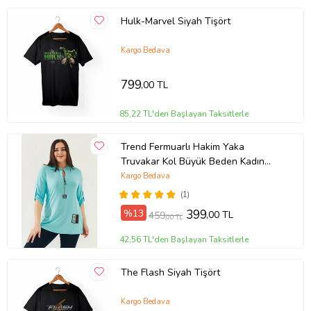
Hulk-Marvel Siyah Tişört
Kargo Bedava
799
,00 TL
85,22 TL'den Başlayan Taksitlerle
Trend Fermuarlı Hakim Yaka
Truvakar Kol Büyük Beden Kadın
Triko Bluz (Turkuaz)
Kargo Bedava
(1)
%13
399
,00 TL
459
,00 TL
42,56 TL'den Başlayan Taksitlerle
The Flash Siyah Tişört
Kargo Bedava