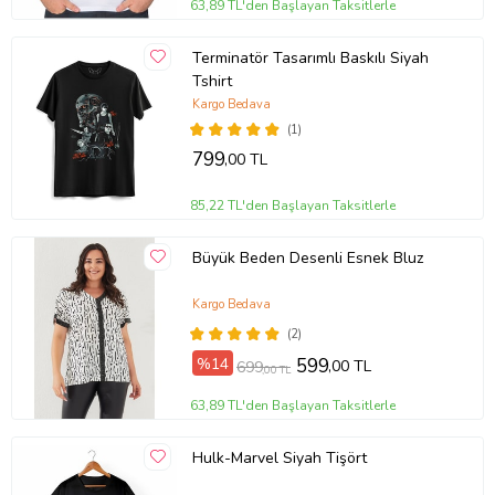
63,89 TL'den Başlayan Taksitlerle
Terminatör Tasarımlı Baskılı Siyah
Tshirt
Kargo Bedava
(1)
799
,00 TL
85,22 TL'den Başlayan Taksitlerle
Büyük Beden Desenli Esnek Bluz
Kargo Bedava
(2)
%14
599
,00 TL
699
,00 TL
63,89 TL'den Başlayan Taksitlerle
Hulk-Marvel Siyah Tişört