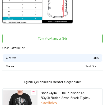
KALIP:
Tüm Açıklamayı Gör
Büyük Beden
Ürün Özellikleri
Cinsiyet
Erkek
BEDEN:
Marka
Bant Giyim
4XL
İlginizi Çekebilecek Benzer Seçenekler
Bant Giyim - The Punisher 4XL
Büyük Beden Siyah Erkek Tişört
DOĞRU BEDEN SEÇİMİ:
(Siyah - Beyaz)
Kargo Bedava