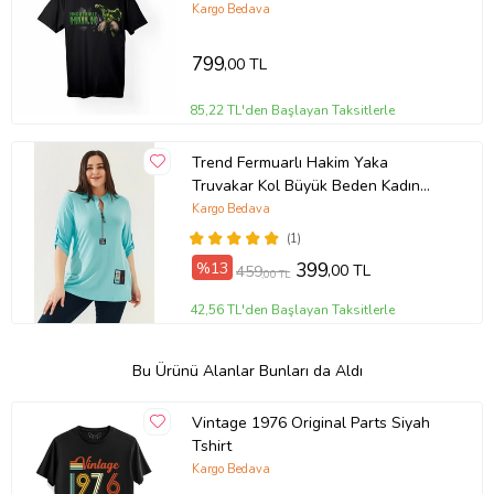
Kargo Bedava
799
,00 TL
85,22 TL'den Başlayan Taksitlerle
Trend Fermuarlı Hakim Yaka
Truvakar Kol Büyük Beden Kadın
Triko Bluz (Turkuaz)
Kargo Bedava
(1)
%13
399
,00 TL
459
,00 TL
42,56 TL'den Başlayan Taksitlerle
Bu Ürünü Alanlar Bunları da Aldı
Vintage 1976 Original Parts Siyah
Tshirt
Kargo Bedava