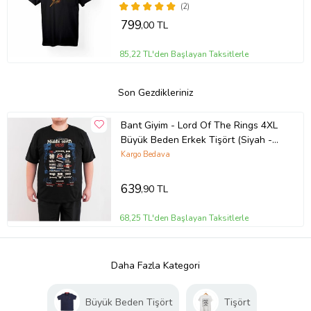
(2)
799
,00 TL
85,22 TL'den Başlayan Taksitlerle
Son Gezdikleriniz
Bant Giyim - Lord Of The Rings 4XL
Büyük Beden Erkek Tişört (Siyah -
Beyaz)
Kargo Bedava
639
,90 TL
68,25 TL'den Başlayan Taksitlerle
Daha Fazla Kategori
Büyük Beden Tişört
Tişört