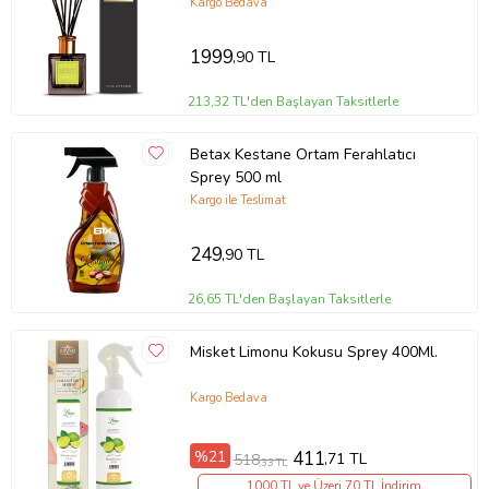
Kargo Bedava
1999
,90 TL
213,32 TL'den Başlayan Taksitlerle
Betax Kestane Ortam Ferahlatıcı
Sprey 500 ml
Kargo ile Teslimat
249
,90 TL
26,65 TL'den Başlayan Taksitlerle
Misket Limonu Kokusu Sprey 400Ml.
Kargo Bedava
%21
411
,71 TL
518
,33 TL
1000 TL ve Üzeri 70 TL İndirim