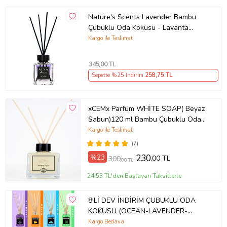
Nature's Scents Lavender Bambu
Çubuklu Oda Kokusu - Lavanta
Kokusu
Kargo ile Teslimat
345
,00 TL
Sepette %25 İndirim
258
,75 TL
xCEMx Parfüm WHİTE SOAP( Beyaz
Sabun)120 ml Bambu Çubuklu Oda
Kokusu
Kargo ile Teslimat
(7)
%23
230
,00 TL
300
,00 TL
24,53 TL'den Başlayan Taksitlerle
8'Lİ DEV İNDİRİM ÇUBUKLU ODA
KOKUSU (OCEAN-LAVENDER-
MANGO-TROPICAL-PEACH-
Kargo Bedava