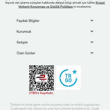
kişisel veri işleme süreçleri hakkında detaylı bilgi almak için lütfen
Kişisel
Verilerin Korunması ve Gizlilik Politikası
’nı inceleyiniz.
Faydalı Bilgiler
Kurumsal
İletişim
Özel Günler
Türkiye’nin önde gelen online alışveriş sitesi ve mobil uygulaması
Çiçeksepeti’nde, ihtiyacınız olan tüm ürünleri bulabilirsiniz. Çiçek,