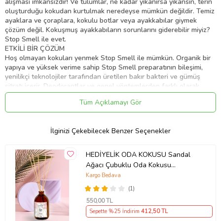
alışması imkansızdır! Ve tulumlar, ne kadar yıkanırsa yıkansın, terin
oluşturduğu kokudan kurtulmak neredeyse mümkün değildir. Temiz
ayaklara ve çoraplara, kokulu botlar veya ayakkabılar giymek
çözüm değil. Kokuşmuş ayakkabıların sorunlarını giderebilir miyiz?
Stop Smell ile evet.
ETKİLİ BİR ÇÖZÜM
Hoş olmayan kokuları yenmek Stop Smell ile mümkün. Organik bir
yapıya ve yüksek verime sahip Stop Smell preparatının bileşimi,
yenilikçi teknolojiler tarafından üretilen bakır bakteri ve gümüş
sitratı içerir. Deodorantlar ve genel yöntemlerden farklı olarak,
Stop Smell kokuyu maskelemez ve nedenini ortadan kaldırır.
Tüm Açıklamayı Gör
KULLANIMA HAZIR FORMÜLÜYLE KULLANMAK OLDUKÇA BASİT
Şişeyi kuvvetlice çalkalayın. Ürünü kıyafetlerin tüm yüzeyleri
üzerine eşit olarak püskürtün ve nemlendirin. Nemi hafifletmek için
İlginizi Çekebilecek Benzer Seçenekler
kurutma makinesi ile kurutun. Botlara veya ayakkabılara ayrı ayrı
uygulanmalıdır. İlaçları giysiye uygularken, terlerin en çok biriktiği
yerlere özel dikkat gösterilmesi önerilir. Maksimum etki 8 saat
HEDİYELİK ODA KOKUSU Sandal
sonra ortaya çıkar ve uzun süre devam eder. Uygulamadan sonra
Ağacı Çubuklu Oda Kokusu
koku tamamen ortadan kaldırılmazsa, tekrar işlem yapılması
Esansiyel Uçucu Yağ Reed Diffuser
Kargo Bedava
önerilir. Ürün şapka ve eldivenlerin iç yüzeylerine bile uygulanabilir.
100 ml
STOP SMELL’İN AVANTAJLARI
(1)
Tamamen organiktir. Yüksek verimlidir. Etkisi uzun sürer.Her türlü
550
,00 TL
işlenmiş malzeme için güvenlidir. İnsanlar ve hayvanlar için
Sepette %25 İndirim
412
,50 TL
güvenlidir. Stop Smell alerjik reaksiyonlara neden olmaz. Hassas