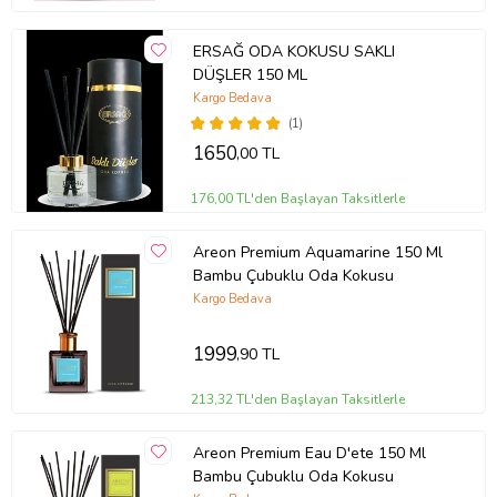
insanlar için özellikle önemli olan parfümlü olmasıdır. Ekolojik
uyumludur. Ürünün özel atık koşullarına ihtiyacı yoktur.Uygulaması
ERSAĞ ODA KOKUSU SAKLI
oldukça kolaydır.
DÜŞLER 150 ML
Ürün Kodu:
kcm1710280
Kargo Bedava
(1)
1650
,00 TL
176,00 TL'den Başlayan Taksitlerle
Areon Premium Aquamarine 150 Ml
Bambu Çubuklu Oda Kokusu
Kargo Bedava
1999
,90 TL
213,32 TL'den Başlayan Taksitlerle
Areon Premium Eau D'ete 150 Ml
Bambu Çubuklu Oda Kokusu