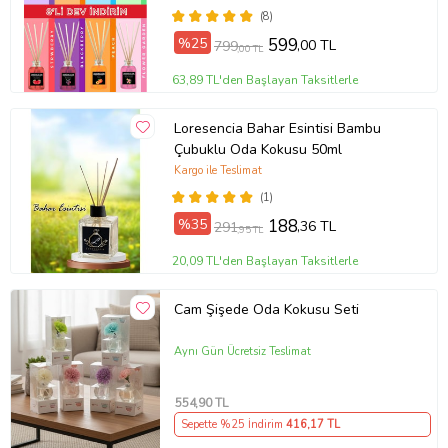
STRAWBERRY- BLACKBERRY-
(8)
FLOWER GARDEN
%25
599
,00 TL
799
,00 TL
63,89 TL'den Başlayan Taksitlerle
Loresencia Bahar Esintisi Bambu
Çubuklu Oda Kokusu 50ml
Kargo ile Teslimat
(1)
%35
188
,36 TL
291
,95 TL
20,09 TL'den Başlayan Taksitlerle
Cam Şişede Oda Kokusu Seti
Aynı Gün Ücretsiz Teslimat
554
,90 TL
Sepette %25 İndirim
416
,17 TL