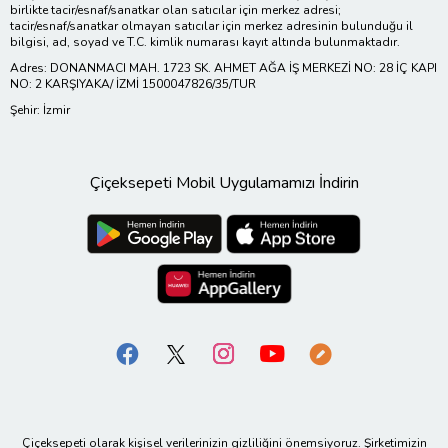
birlikte tacir/esnaf/sanatkar olan satıcılar için merkez adresi;
tacir/esnaf/sanatkar olmayan satıcılar için merkez adresinin bulunduğu il
bilgisi, ad, soyad ve T.C. kimlik numarası kayıt altında bulunmaktadır.
Adres: DONANMACI MAH. 1723 SK. AHMET AĞA İŞ MERKEZİ NO: 28 İÇ KAPI
NO: 2 KARŞIYAKA/ İZMİ 1500047826/35/TUR
Şehir: İzmir
Çiçeksepeti Mobil Uygulamamızı İndirin
Çiçeksepeti olarak kişisel verilerinizin gizliliğini önemsiyoruz. Şirketimizin