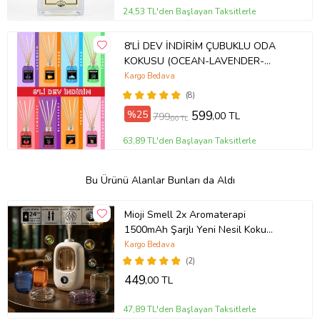
24,53 TL'den Başlayan Taksitlerle
8'Lİ DEV İNDİRİM ÇUBUKLU ODA
KOKUSU (OCEAN-LAVENDER-
MANGO-TROPICAL-PEACH-
Kargo Bedava
STRAWBERRY- BLACKBERRY-
(8)
FLOWER GARDEN
%25
599
,00 TL
799
,00 TL
63,89 TL'den Başlayan Taksitlerle
Bu Ürünü Alanlar Bunları da Aldı
Mioji Smell 2x Aromaterapi
1500mAh Şarjlı Yeni Nesil Koku
Makinesi+Hilton (Beyaz)
Kargo Bedava
(2)
449
,00 TL
47,89 TL'den Başlayan Taksitlerle