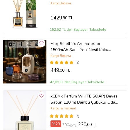
Kargo Bedava
1429
,90 TL
152,52 TL'den Başlayan Taksitlerle
Mioji Smell 2x Aromaterapi
1500mAh Şarjlı Yeni Nesil Koku
Makinesi+Hilton (Beyaz)
Kargo Bedava
(2)
449
,00 TL
47,89 TL'den Başlayan Taksitlerle
xCEMx Parfüm WHİTE SOAP( Beyaz
Sabun)120 ml Bambu Çubuklu Oda
Kokusu
Kargo ile Teslimat
(7)
%23
230
,00 TL
300
,00 TL