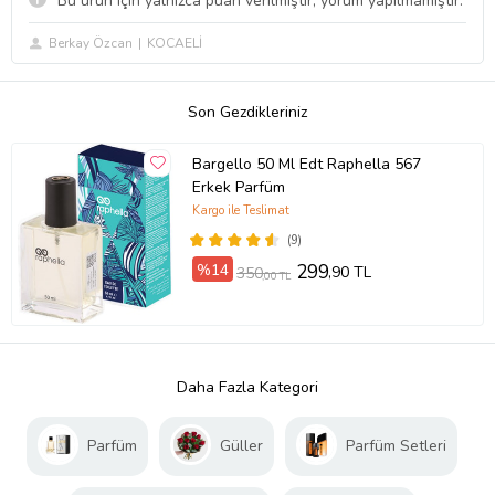
Bu ürün için yalnızca puan verilmiştir, yorum yapılmamıştır.
Berkay Özcan
KOCAELİ
Son Gezdikleriniz
Bargello 50 Ml Edt Raphella 567
Erkek Parfüm
Kargo ile Teslimat
(9)
%14
299
,90 TL
350
,00 TL
Daha Fazla Kategori
Parfüm
Güller
Parfüm Setleri