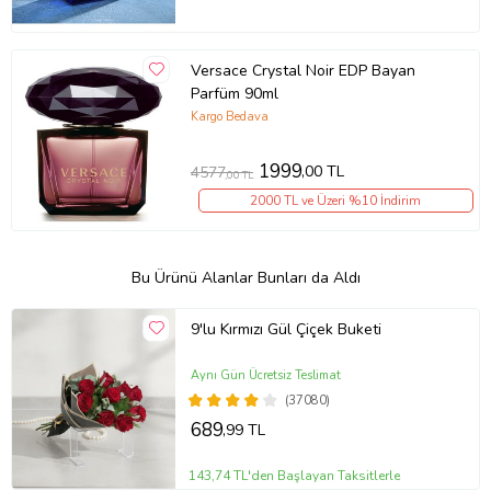
Versace Crystal Noir EDP Bayan
Parfüm 90ml
Kargo Bedava
1999
,00 TL
4577
,00 TL
2000 TL ve Üzeri %10 İndirim
Bu Ürünü Alanlar Bunları da Aldı
9'lu Kırmızı Gül Çiçek Buketi
Aynı Gün Ücretsiz Teslimat
(37080)
689
,99 TL
143,74 TL'den Başlayan Taksitlerle