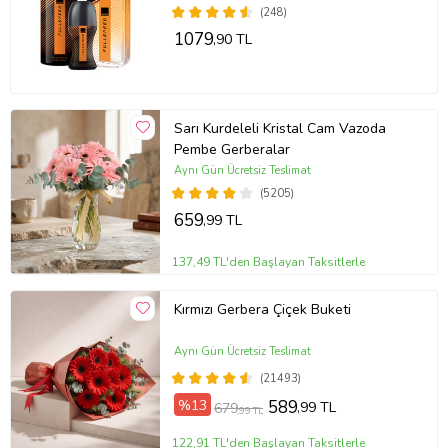
(248)
1079
,90 TL
Sarı Kurdeleli Kristal Cam Vazoda
Pembe Gerberalar
Aynı Gün Ücretsiz Teslimat
(5205)
659
,99 TL
137,49 TL'den Başlayan Taksitlerle
Kırmızı Gerbera Çiçek Buketi
Aynı Gün Ücretsiz Teslimat
(21493)
%13
589
,99 TL
679
,99 TL
122,91 TL'den Başlayan Taksitlerle