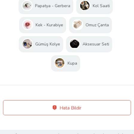
Papatya - Gerbera
Kol Saati
Kek - Kurabiye
Omuz Çanta
Gümüş Kolye
Aksesuar Seti
Kupa
Hata Bildir