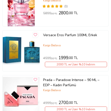
Kargo Bedava
(1)
2800
,00 TL
5899
,00 TL
Versace Eros Parfum 100ML Erkek
Kargo Bedava
1999
,00 TL
4599
,00 TL
2000 TL ve Üzeri %10 İndirim
Prada – Paradoxe Intense – 90 ML –
EDP – Kadın Parfümü
Kargo Bedava
2700
,00 TL
4999
,00 TL
2000 TL ve Üzeri %10 İndirim