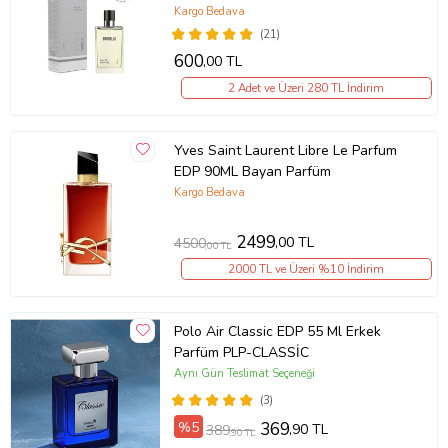
Kargo Bedava
(21)
600
,00 TL
2 Adet ve Üzeri 280 TL İndirim
Yves Saint Laurent Libre Le Parfum
EDP 90ML Bayan Parfüm
Kargo Bedava
2499
,00 TL
4500
,00 TL
2000 TL ve Üzeri %10 İndirim
Polo Air Classic EDP 55 Ml Erkek
Parfüm PLP-CLASSİC
Aynı Gün Teslimat Seçeneği
(3)
%5
369
,90 TL
389
,90 TL