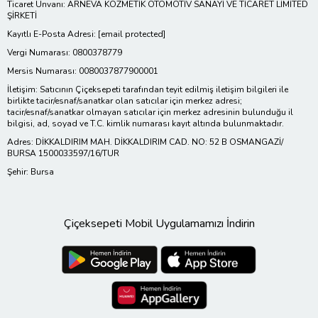
Ticaret Ünvanı: ARNEVA KOZMETİK OTOMOTİV SANAYİ VE TİCARET LİMİTED
ŞİRKETİ
Kayıtlı E-Posta Adresi:
[email protected]
Vergi Numarası: 0800378779
Mersis Numarası: 0080037877900001
İletişim: Satıcının Çiçeksepeti tarafından teyit edilmiş iletişim bilgileri ile
birlikte tacir/esnaf/sanatkar olan satıcılar için merkez adresi;
tacir/esnaf/sanatkar olmayan satıcılar için merkez adresinin bulunduğu il
bilgisi, ad, soyad ve T.C. kimlik numarası kayıt altında bulunmaktadır.
Adres: DİKKALDIRIM MAH. DİKKALDIRIM CAD. NO: 52 B OSMANGAZİ/
BURSA 1500033597/16/TUR
Şehir: Bursa
Çiçeksepeti Mobil Uygulamamızı İndirin