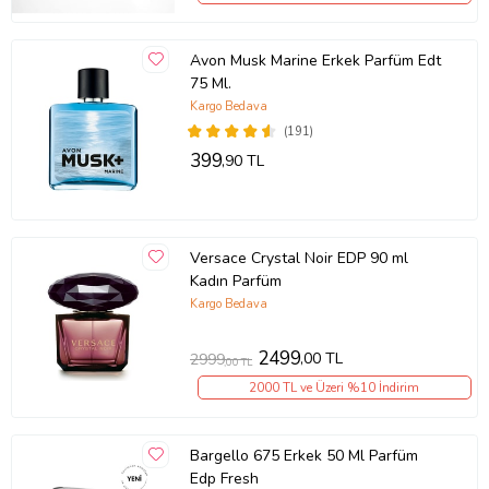
Avon Musk Marine Erkek Parfüm Edt
75 Ml.
Kargo Bedava
(191)
399
,90 TL
Versace Crystal Noir EDP 90 ml
Kadın Parfüm
Kargo Bedava
2499
,00 TL
2999
,00 TL
2000 TL ve Üzeri %10 İndirim
Bargello 675 Erkek 50 Ml Parfüm
Edp Fresh