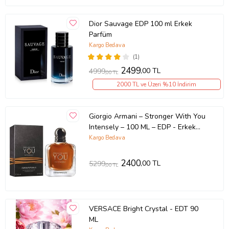
Dior Sauvage EDP 100 ml Erkek
Parfüm
Kargo Bedava
(1)
2499
,00 TL
4999
,00 TL
2000 TL ve Üzeri %10 İndirim
Giorgio Armani – Stronger With You
Intensely – 100 ML – EDP - Erkek
parfümü
Kargo Bedava
2400
,00 TL
5299
,00 TL
VERSACE Bright Crystal - EDT 90
ML