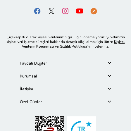
Çiçeksepeti olarak kişisel verilerinizin gizliliğini önemsiyoruz. Şirketimizin
kişisel veri işleme süreçleri hakkında detaylı bilgi almak için lütfen
Kişisel
Verilerin Korunması ve Gizlilik Politikası
’nı inceleyiniz.
Faydalı Bilgiler
Kurumsal
İletişim
Özel Günler