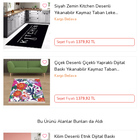
Siyah Zemin Kitchen Desenli
Yıkanabilir Kaymaz Taban Leke
Tutmaz Modern Mutfak Halısı
Kargo Bedava
(Beyaz)
Sepet Fiyatı
1379
,92 TL
Çiçek Desenli Çiçekli Yapraklı Dijital
Baskı Yıkanabilir Kaymaz Taban
Modern Salon ve Hol Halısı (Çok
Kargo Bedava
Renkli)
Sepet Fiyatı
1379
,92 TL
Bu Ürünü Alanlar Bunları da Aldı
Kilim Desenli Etnik Dijital Baskı