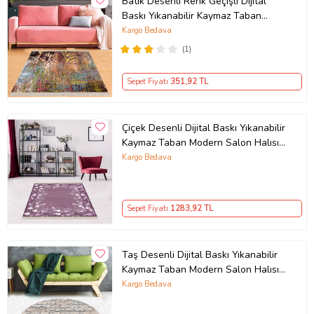
Batik Desenli Renk Geçişli Dijital
Baskı Yıkanabilir Kaymaz Taban
Salon Halısı ve Yolluk (Karışık)
Kargo Bedava
(1)
Sepet Fiyatı
351
,92 TL
Çiçek Desenli Dijital Baskı Yıkanabilir
Kaymaz Taban Modern Salon Halısı
ve Yolluk (Gül Kurusu)
Kargo Bedava
Ürün Kodu:
kcm58346233
Sepet Fiyatı
1283
,92 TL
Taş Desenli Dijital Baskı Yıkanabilir
Kaymaz Taban Modern Salon Halısı
Yolluk (Bej)
Kargo Bedava