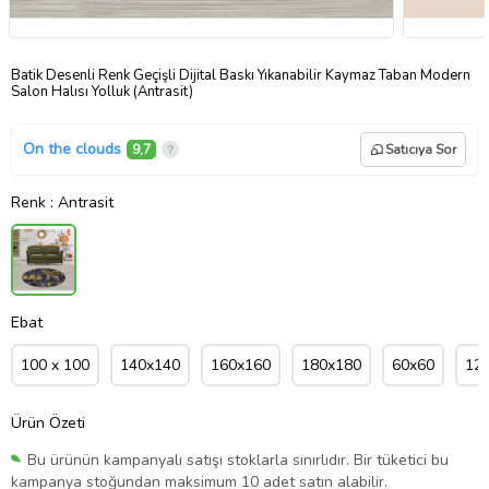
Batik Desenli Renk Geçişli Dijital Baskı Yıkanabilir Kaymaz Taban Modern
Salon Halısı Yolluk (Antrasit)
On the clouds
9,7
Satıcıya Sor
Renk
: Antrasit
Ebat
100 x 100
140x140
160x160
180x180
60x60
12
Ürün Özeti
Bu ürünün kampanyalı satışı stoklarla sınırlıdır. Bir tüketici bu
kampanya stoğundan maksimum 10 adet satın alabilir.