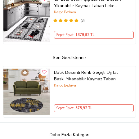
Yıkanabilir Kaymaz Taban Leke
Tutmaz Modern Mutfak Halısı
Kargo Bedava
(3)
Sepet Fiyatı
1379
,92 TL
Son Gezdikleriniz
Batik Desenli Renk Geçişli Dijital
Baskı Yıkanabilir Kaymaz Taban
Modern Salon Halısı Yolluk
Kargo Bedava
(Antrasit)
Sepet Fiyatı
575
,92 TL
Daha Fazla Kategori