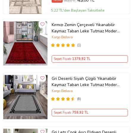
49
,00 TL
98
,00 TL
5,22 TL'den Başlayan Taksitlerle
Kırmızı Zemin Çerçeveli Yıkanabilir
Kaymaz Taban Leke Tutmaz Modern
Salon Halısı ve Yolluk (Koyu Kırmızı)
Kargo Bedava
(1)
Sepet Fiyatı
1379
,92 TL
Gri Desenli Siyah Çizgili Yıkanabilir
Kaymaz Taban Leke Tutmaz Modern
Salon Halısı ve Yolluk
Kargo Bedava
(8)
Sepet Fiyatı
759
,92 TL
Gri Lets Cook Aşçı Eldiven Desenli