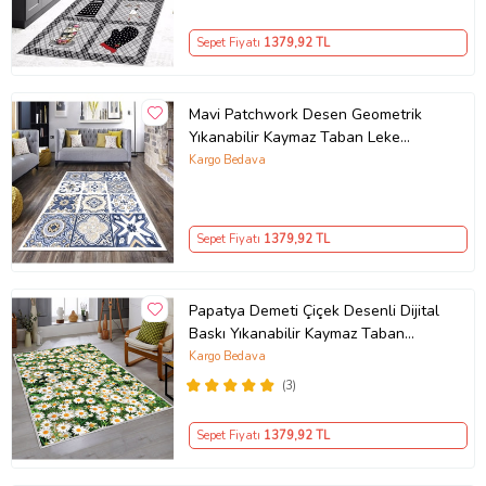
Sepet Fiyatı
1379
,92 TL
Mavi Patchwork Desen Geometrik
Yıkanabilir Kaymaz Taban Leke
Tutmaz Modern Salon Halısı ve
Kargo Bedava
Yolluk (Beyaz)
Sepet Fiyatı
1379
,92 TL
Papatya Demeti Çiçek Desenli Dijital
Baskı Yıkanabilir Kaymaz Taban
Modern Salon Halısı (Yeşil)
Kargo Bedava
(3)
Sepet Fiyatı
1379
,92 TL