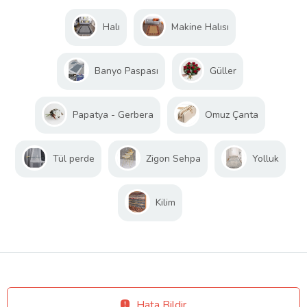
Halı
Makine Halısı
Banyo Paspası
Güller
Papatya - Gerbera
Omuz Çanta
Tül perde
Zigon Sehpa
Yolluk
Kilim
Hata Bildir