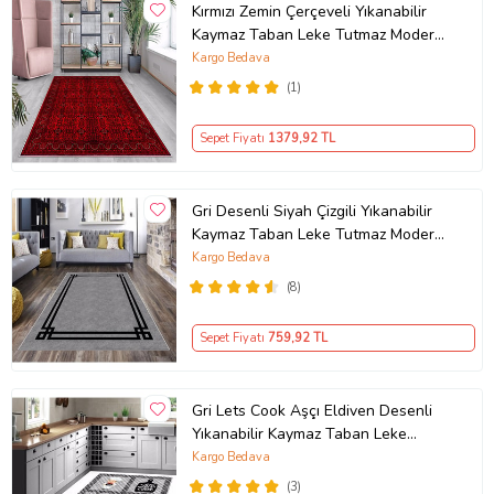
Kırmızı Zemin Çerçeveli Yıkanabilir
Kaymaz Taban Leke Tutmaz Modern
Salon Halısı ve Yolluk (Koyu Kırmızı)
Kargo Bedava
(1)
Sepet Fiyatı
1379
,92 TL
Gri Desenli Siyah Çizgili Yıkanabilir
Kaymaz Taban Leke Tutmaz Modern
Salon Halısı ve Yolluk
Kargo Bedava
(8)
Sepet Fiyatı
759
,92 TL
Gri Lets Cook Aşçı Eldiven Desenli
Yıkanabilir Kaymaz Taban Leke
Tutmaz Modern Mutfak Halısı
Kargo Bedava
(3)