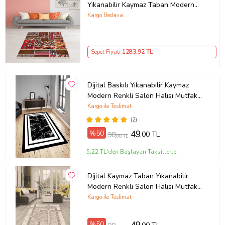
Yıkanabilir Kaymaz Taban Modern
Salon Halı ve Yolluk (Kırmızı)
Kargo Bedava
Sepet Fiyatı
1283
,92 TL
Dijital Baskılı Yıkanabilir Kaymaz
Modern Renkli Salon Halısı Mutfak
Halısı Yolluk ND-HY-963 (Siyah)
Kargo ile Teslimat
(2)
%50
49
,00 TL
98
,00 TL
5,22 TL'den Başlayan Taksitlerle
Dijital Kaymaz Taban Yıkanabilir
Modern Renkli Salon Halısı Mutfak
Halısı Yolluk ND-HT-94 (Kahverengi)
Kargo ile Teslimat
%50