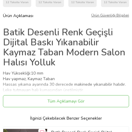
Ürün Açıklaması
Ürün Güvenliği Bilgileri
Batik Desenli Renk Geçişli
Dijital Baskı Yıkanabilir
Kaymaz Taban Modern Salon
Halısı Yolluk
Hav Yüksekliği:10 mm
Hav yapmaz, Kaymaz Taban
Hassas yıkama ayarında 30 derecede
makinede yıkanabilir halıdır.
Leke tutmayan halı
kumaşından üretilmiştir.
Yıkama koşullarına uyulduğu taktirde solma gerçekleşmez.
Çamaşır suyu ve ağartıcı kullanmayınız.
Tüm Açıklamayı Gör
Seçenekler üzerinden seçtiğiniz ölçülerde üretilerek
gönderilmektedir.
İlginizi Çekebilecek Benzer Seçenekler