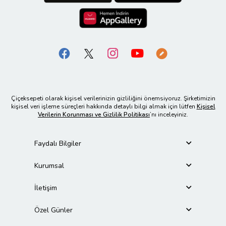
Çiçeksepeti olarak kişisel verilerinizin gizliliğini önemsiyoruz. Şirketimizin
kişisel veri işleme süreçleri hakkında detaylı bilgi almak için lütfen
Kişisel
Verilerin Korunması ve Gizlilik Politikası
’nı inceleyiniz.
Faydalı Bilgiler
Kurumsal
İletişim
Özel Günler