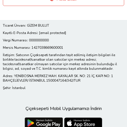
Ticaret Ünvanı: GİZEM BULUT
Kayıtlı E-Posta Adresi:
[email protected]
Vergi Numarası: 0000000000
Mersis Numarası: 1427038669600001
İletişim: Satıcının Çiçeksepeti tarafından teyit edilmiş iletişim bilgileri ile
birlikte tacir/esnaf/sanatkar olan satıcılar için merkez adresi;
tacir/esnaf/sanatkar olmayan satıcılar için merkez adresinin bulunduğu il
bilgisi, ad, soyad ve T.C. kimlik numarası kayıt altında bulunmaktadır.
Adres: YENİBOSNA MERKEZ MAH. KAYALAR SK. NO: 21 İÇ KAPI NO: 1
BAHÇELİEVLER/ İSTANBUL 1500047164/342/TUR
Şehir: İstanbul
Çiçeksepeti Mobil Uygulamamızı İndirin