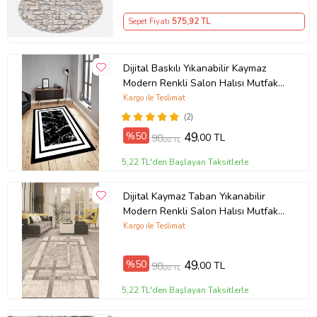
Sepet Fiyatı
575
,92 TL
Dijital Baskılı Yıkanabilir Kaymaz
Modern Renkli Salon Halısı Mutfak
Halısı Yolluk ND-HY-963 (Siyah)
Kargo ile Teslimat
(2)
%50
49
,00 TL
98
,00 TL
5,22 TL'den Başlayan Taksitlerle
Dijital Kaymaz Taban Yıkanabilir
Modern Renkli Salon Halısı Mutfak
Halısı Yolluk ND-HT-94 (Kahverengi)
Kargo ile Teslimat
%50
49
,00 TL
98
,00 TL
5,22 TL'den Başlayan Taksitlerle