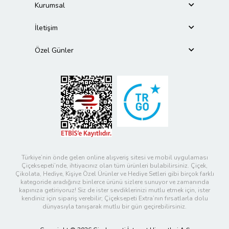
Kurumsal
İletişim
Özel Günler
Türkiye’nin önde gelen online alışveriş sitesi ve mobil uygulaması
Çiçeksepeti’nde, ihtiyacınız olan tüm ürünleri bulabilirsiniz. Çiçek,
Çikolata, Hediye, Kişiye Özel Ürünler ve Hediye Setleri gibi birçok farklı
kategoride aradığınız binlerce ürünü sizlere sunuyor ve zamanında
kapınıza getiriyoruz! Siz de ister sevdiklerinizi mutlu etmek için, ister
kendiniz için sipariş verebilir; Çiçeksepeti Extra’nın fırsatlarla dolu
dünyasıyla tanışarak mutlu bir gün geçirebilirsiniz.