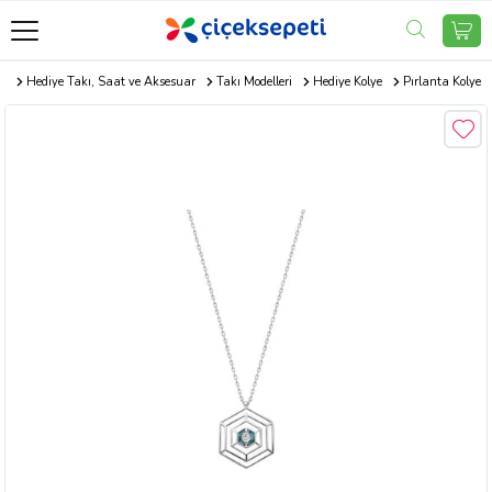
om
Hediye Takı, Saat ve Aksesuar
Takı Modelleri
Hediye Kolye
Pırlanta Kolye