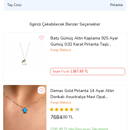
Taş Cinsi
Pırlanta
İlginizi Çekebilecek Benzer Seçenekler
Batu Gümüş Altın Kaplama 925 Ayar
Gümüş 0,02 Karat Pırlanta Taşlı
Armonik Kadın Kolye (Rose)
Kargo Bedava
Sepet Fiyatı
1387
,65 TL
Demas Gold Pırlanta 14 Ayar Altın
Dorikalı Avustralya Mavi Opal
Kaplumbağa Kolye (Sarı)
Kargo Bedava
(4)
7684
,00 TL
2791,85 TL'den Başlayan Taksitlerle