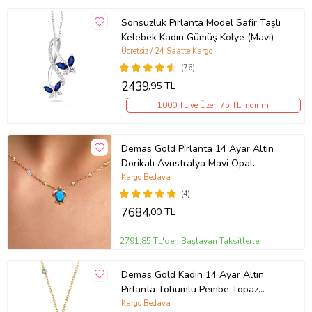
Sonsuzluk Pırlanta Model Safir Taşlı
Kelebek Kadın Gümüş Kolye (Mavi)
Ücretsiz / 24 Saatte Kargo
(76)
2439
,95 TL
1000 TL ve Üzeri 75 TL İndirim
Demas Gold Pırlanta 14 Ayar Altın
Dorikalı Avustralya Mavi Opal
Kaplumbağa Kolye (Sarı)
Kargo Bedava
(4)
7684
,00 TL
2791,85 TL'den Başlayan Taksitlerle
Demas Gold Kadın 14 Ayar Altın
Pırlanta Tohumlu Pembe Topaz
Rengi Kalp Kolye
Kargo Bedava