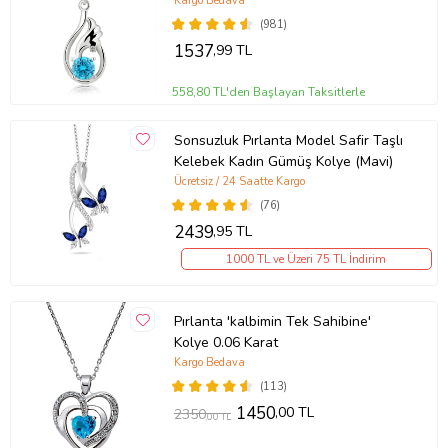
Kargo Bedava
(981)
1537
,99 TL
558,80 TL'den Başlayan Taksitlerle
Sonsuzluk Pırlanta Model Safir Taşlı
Kelebek Kadın Gümüş Kolye (Mavi)
Ücretsiz / 24 Saatte Kargo
(76)
2439
,95 TL
1000 TL ve Üzeri 75 TL İndirim
Pırlanta 'kalbimin Tek Sahibine'
Kolye 0.06 Karat
Kargo Bedava
(113)
1450
,00 TL
2350
,00 TL