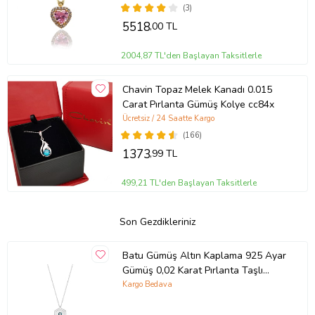
(3)
5518
,00 TL
2004,87 TL'den Başlayan Taksitlerle
Chavin Topaz Melek Kanadı 0.015
Carat Pırlanta Gümüş Kolye cc84x
Ücretsiz / 24 Saatte Kargo
(166)
1373
,99 TL
499,21 TL'den Başlayan Taksitlerle
Son Gezdikleriniz
Batu Gümüş Altın Kaplama 925 Ayar
Gümüş 0,02 Karat Pırlanta Taşlı
Yıldızlı Gece Kadın Kolye (Beyaz)
Kargo Bedava