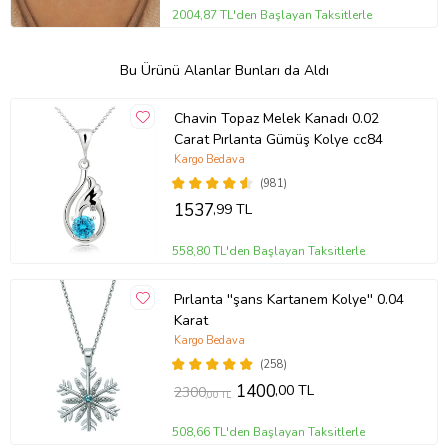
2004,87 TL'den Başlayan Taksitlerle
Bu Ürünü Alanlar Bunları da Aldı
Chavin Topaz Melek Kanadı 0.02
Carat Pırlanta Gümüş Kolye cc84
Kargo Bedava
(981)
1537
,99 TL
558,80 TL'den Başlayan Taksitlerle
Pırlanta ''şans Kartanem Kolye'' 0.04
Karat
Kargo Bedava
(258)
1400
,00 TL
2300
,00 TL
508,66 TL'den Başlayan Taksitlerle