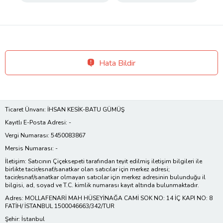
Hata Bildir
Ticaret Ünvanı: İHSAN KESİK-BATU GÜMÜŞ
Kayıtlı E-Posta Adresi: -
Vergi Numarası: 5450083867
Mersis Numarası: -
İletişim: Satıcının Çiçeksepeti tarafından teyit edilmiş iletişim bilgileri ile
birlikte tacir/esnaf/sanatkar olan satıcılar için merkez adresi;
tacir/esnaf/sanatkar olmayan satıcılar için merkez adresinin bulunduğu il
bilgisi, ad, soyad ve T.C. kimlik numarası kayıt altında bulunmaktadır.
Adres: MOLLAFENARİ MAH HÜSEYİNAĞA CAMİ SOK NO: 14 İÇ KAPI NO: 8
FATİH/ İSTANBUL 1500046663/342/TUR
Şehir: İstanbul