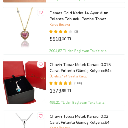
Demas Gold Kadın 14 Ayar Altın
Pırlanta Tohumlu Pembe Topaz
Rengi Kalp Kolye
Kargo Bedava
(3)
5518
,00 TL
2004,87 TL'den Başlayan Taksitlerle
Chavin Topaz Melek Kanadı 0.015
Carat Pırlanta Gümüş Kolye cc84x
Ücretsiz / 24 Saatte Kargo
(166)
1373
,99 TL
499,21 TL'den Başlayan Taksitlerle
Chavin Topaz Melek Kanadı 0.02
Carat Pırlanta Gümüş Kolye cc84