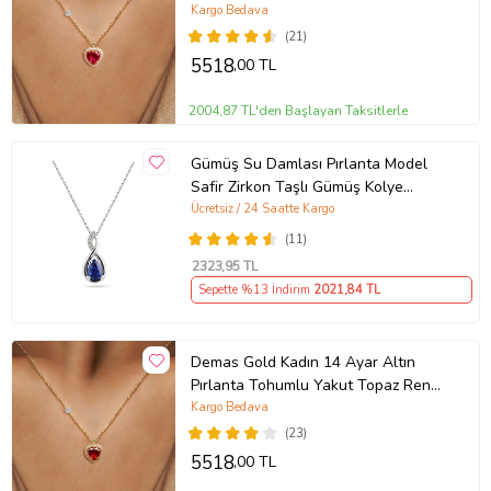
Rengi Kalp Kolye
Kargo Bedava
(21)
5518
,00 TL
2004,87 TL'den Başlayan Taksitlerle
Gümüş Su Damlası Pırlanta Model
Safir Zirkon Taşlı Gümüş Kolye
(Mavi)
Ücretsiz / 24 Saatte Kargo
(11)
2323
,95 TL
Sepette %13 İndirim
2021
,84 TL
Demas Gold Kadın 14 Ayar Altın
Pırlanta Tohumlu Yakut Topaz Rengi
Kalp Kolye
Kargo Bedava
(23)
5518
,00 TL