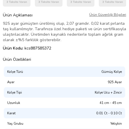
Ürün Açıklaması
Ürün Güvenliği Bilgileri
925 ayar gümüşten üretilmiş olup, 2,07 gramdır. 0,02 karat pırlanta
taş kullanılmıştır. Tarafınıza özel hediye paketi ve ürün sertifikasıyla
ulaştırılacaktır. Üretimden kaynaklı nedenlerle toplam ağırlık gram
olarak ±%5 farklılık gösterebilir.
Ürün Kodu:
kcs887585372
Ürün Özellikleri
Kolye Türü
Gümüş Kolye
Ayar
925 Ayar
Kolye Tipi
Kolye Ucu + Zincir
Uzunluk
41 cm - 45 cm
Karat
0.01 Ct - 0.10 Ct
Yaş Grubu
Yetişkin