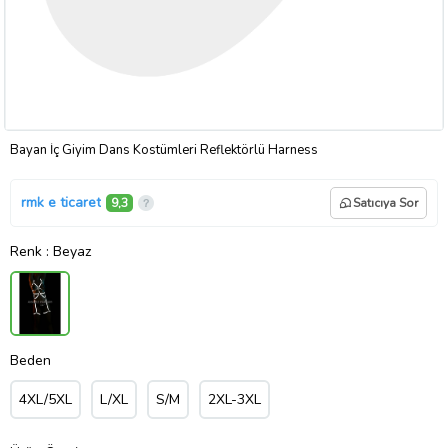
Bayan İç Giyim Dans Kostümleri Reflektörlü Harness
rmk e ticaret
9,3
Satıcıya Sor
Renk
: Beyaz
Beden
4XL/5XL
L/XL
S/M
2XL-3XL