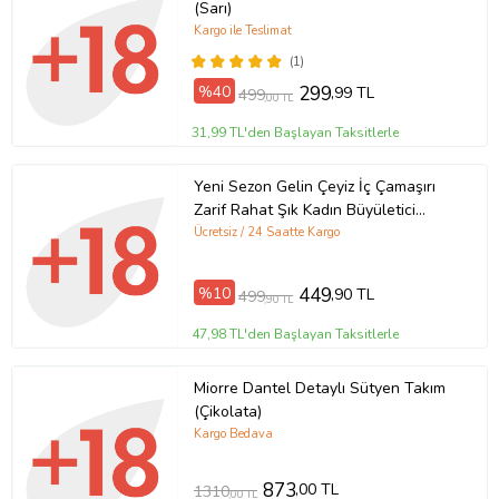
(Sarı)
Kargo ile Teslimat
(1)
%40
299
,99 TL
499
,00 TL
31,99 TL'den Başlayan Taksitlerle
Yeni Sezon Gelin Çeyiz İç Çamaşırı
Zarif Rahat Şık Kadın Büyületici
Beyaz Atlet Külot Takım
Ücretsiz / 24 Saatte Kargo
%10
449
,90 TL
499
,90 TL
47,98 TL'den Başlayan Taksitlerle
Miorre Dantel Detaylı Sütyen Takım
(Çikolata)
Kargo Bedava
873
,00 TL
1310
,00 TL