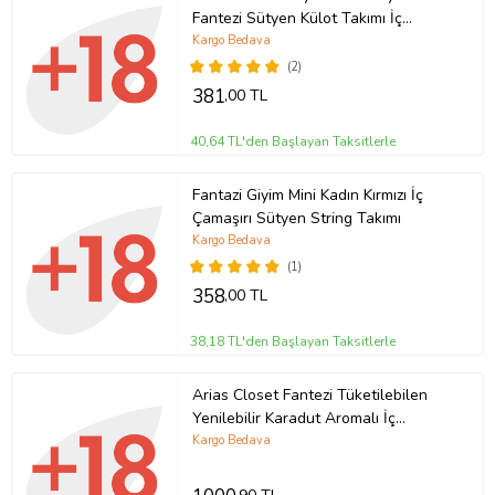
Fantezi Sütyen Külot Takımı İç
Çamaşırı
Kargo Bedava
(2)
381
,00 TL
40,64 TL'den Başlayan Taksitlerle
Fantazi Giyim Mini Kadın Kırmızı İç
Çamaşırı Sütyen String Takımı
Kargo Bedava
(1)
358
,00 TL
38,18 TL'den Başlayan Taksitlerle
Arias Closet Fantezi Tüketilebilen
Yenilebilir Karadut Aromalı İç
Çamaşırı Takımı
Kargo Bedava