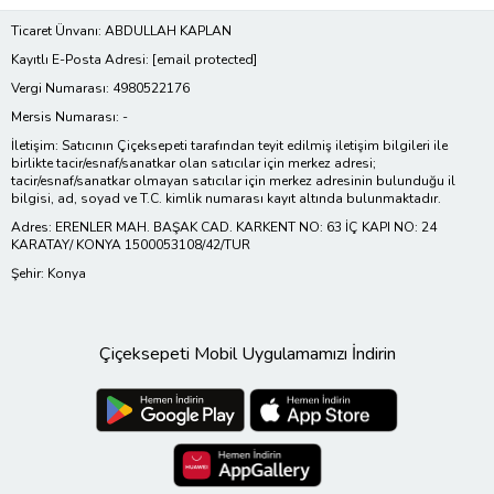
Ticaret Ünvanı: ABDULLAH KAPLAN
Kayıtlı E-Posta Adresi:
[email protected]
Vergi Numarası: 4980522176
Mersis Numarası: -
İletişim: Satıcının Çiçeksepeti tarafından teyit edilmiş iletişim bilgileri ile
birlikte tacir/esnaf/sanatkar olan satıcılar için merkez adresi;
tacir/esnaf/sanatkar olmayan satıcılar için merkez adresinin bulunduğu il
bilgisi, ad, soyad ve T.C. kimlik numarası kayıt altında bulunmaktadır.
Adres: ERENLER MAH. BAŞAK CAD. KARKENT NO: 63 İÇ KAPI NO: 24
KARATAY/ KONYA 1500053108/42/TUR
Şehir: Konya
Çiçeksepeti Mobil Uygulamamızı İndirin