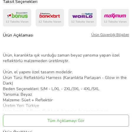
Taksit Seçenekleri
Ürün Açıklaması
Ürün Güvenliği Bilgileri
Ürün, karanlıkta ışık vurduğu zaman beyaz yansıma yapan özel
reflektörlü malzemeden üretilmiştir.
Ürün, el yapımı özel tasarım modeldir.
Ürün Türü: Reflektörlü Harness (Karanlıkta Parlayan - Glow in the
Dark)
Beden Seçenekleri: S/M - L/XL - 2XL/3XL - 4XL/5XL
Yansıma: Beyaz
Malzeme: Süet + Reflektör
Üretim Yeri: Türkiye
Ürün İçeriği: 1 Parça (Full body harness. İç çamaşırlar ve
aksesuarlar dahil değildir.)
Tüm Açıklamayı Gör
* Satın aldığınız Harness,
BDSM
ürün değildir ve çok sert