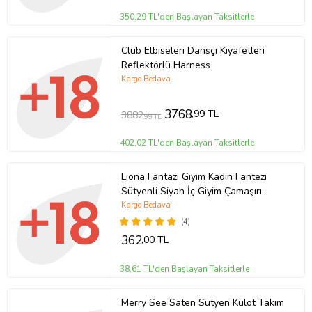
350,29 TL'den Başlayan Taksitlerle
Club Elbiseleri Dansçı Kıyafetleri
Reflektörlü Harness
Kargo Bedava
3768
,99 TL
3882
,99 TL
402,02 TL'den Başlayan Taksitlerle
Liona Fantazi Giyim Kadın Fantezi
Sütyenli Siyah İç Giyim Çamaşırı
Takımı
Kargo Bedava
(4)
362
,00 TL
38,61 TL'den Başlayan Taksitlerle
Merry See Saten Sütyen Külot Takım