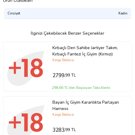
Ürün Özellikleri
kullanıldığı zaman kopabilecek şekilde üretilmektedir !
* Farklı renk, beden ve özel üretim istekleriniz için lütfen iletişim
bölümünden iletişime geçiniz.
Cinsiyet
Kadın
İncelediğiniz model, hijyenik ürün olması nedeniyle iade ve değişim
İlginizi Çekebilecek Benzer Seçenekler
yapılmamaktadır. Lütfen ürünü tercih ederken bu ayrıntıya dikkat
ediniz.
Kırbaçlı Deri Sahibe Jartiyer Takım,
Kırbaçlı Fantezi İç Giyim (Kırmızı)
Ürün Kodu:
kcm23714114
Kargo Bedava
2799
,99 TL
298,66 TL'den Başlayan Taksitlerle
Bayan İç Giyim Karanlıkta Parlayan
Harness
Kargo Bedava
3283
,99 TL