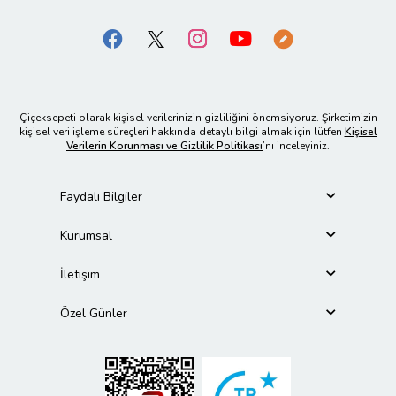
Çiçeksepeti olarak kişisel verilerinizin gizliliğini önemsiyoruz. Şirketimizin
kişisel veri işleme süreçleri hakkında detaylı bilgi almak için lütfen
Kişisel
Verilerin Korunması ve Gizlilik Politikası
’nı inceleyiniz.
Faydalı Bilgiler
Kurumsal
İletişim
Özel Günler