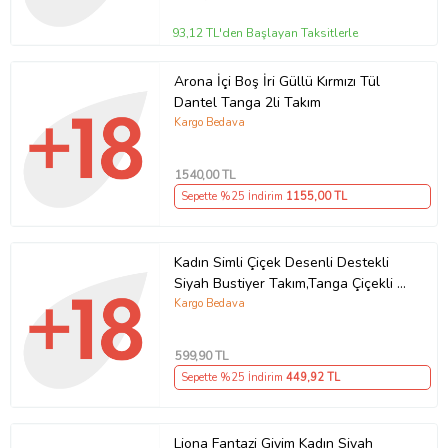
93,12 TL'den Başlayan Taksitlerle
Arona İçi Boş İri Güllü Kırmızı Tül
Dantel Tanga 2li Takım
Kargo Bedava
1540
,00 TL
Sepette %25 İndirim
1155
,00 TL
Kadın Simli Çiçek Desenli Destekli
Siyah Bustiyer Takım,Tanga Çiçekli İç
Çamaşırı, Bralet Takımı (Leopar)
Kargo Bedava
599
,90 TL
Sepette %25 İndirim
449
,92 TL
Liona Fantazi Giyim Kadın Siyah