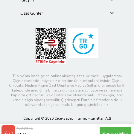
İletişim
Özel Günler
Türkiye’nin önde gelen online alışveriş sitesi ve mobil uygulaması
Çiçeksepeti’nde, ihtiyacınız olan tüm ürünleri bulabilirsiniz. Çiçek,
Çikolata, Hediye, Kişiye Özel Ürünler ve Hediye Setleri gibi birçok farklı
kategoride aradığınız binlerce ürünü sizlere sunuyor ve zamanında
kapınıza getiriyoruz! Siz de ister sevdiklerinizi mutlu etmek için, ister
kendiniz için sipariş verebilir; Çiçeksepeti Extra’nın fırsatlarla dolu
dünyasıyla tanışarak mutlu bir gün geçirebilirsiniz.
Copyright © 2026 Çiçeksepeti İnternet Hizmetleri A.Ş
450,00 TL
%22
Sepete Ekle