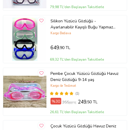
79,98 TL'den Başlayan Taksitlerle
Silikon Yüzücü Gözlüğü -
Ayarlanabilir Kayışlı Buğu Yapmaz
Su Sızdırmaz Havuz Gözlüğü
Kargo Bedava
649
,90 TL
69,32 TL'den Başlayan Taksitlerle
Pembe Çocuk Yüzücü Gözlüğü Havuz
Deniz Gözlüğü 9-14 yaş
Kargo ile Teslimat
(1)
%30
249
,50 TL
355
,00 TL
26,61 TL'den Başlayan Taksitlerle
Çocuk Yüzücü Gözlüğü Havuz Deniz