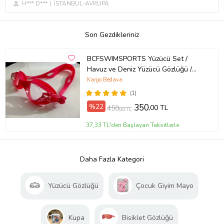
H*** D***
İSTANBUL-AVRUPA
Son Gezdikleriniz
BCFSWIMSPORTS Yüzücü Set /
Havuz ve Deniz Yüzücü Gözlüğü /
Yetişkin Havuz Gözlüğü /
Kargo Bedava
Profesyonel Yüzücü Gözlüğü + Mayo
(1)
Kumaşı Likra BONE (Pembe)
%22
350
,00 TL
450
,00 TL
37,33 TL'den Başlayan Taksitlerle
Daha Fazla Kategori
Yüzücü Gözlüğü
Çocuk Giyim Mayo
Kupa
Bisiklet Gözlüğü