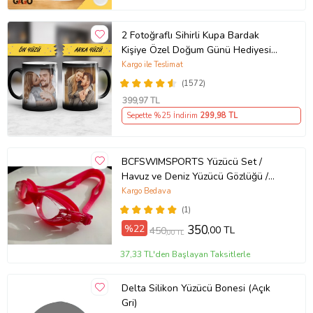
2 Fotoğraflı Sihirli Kupa Bardak
Kişiye Özel Doğum Günü Hediyesi
Sevgiliye Hediye Anneye Babaya
Kargo ile Teslimat
Ablaya Abiye Kız Erkek Kardeşe
(1572)
Arkadaşa Resimli Günü Yıl Dönümü
399
,97 TL
Hediyesi
Sepette %25 İndirim
299
,98 TL
BCFSWIMSPORTS Yüzücü Set /
Havuz ve Deniz Yüzücü Gözlüğü /
Yetişkin Havuz Gözlüğü /
Kargo Bedava
Profesyonel Yüzücü Gözlüğü + Mayo
(1)
Kumaşı Likra BONE (Pembe)
%22
350
,00 TL
450
,00 TL
37,33 TL'den Başlayan Taksitlerle
Delta Silikon Yüzücü Bonesi (Açık
Gri)