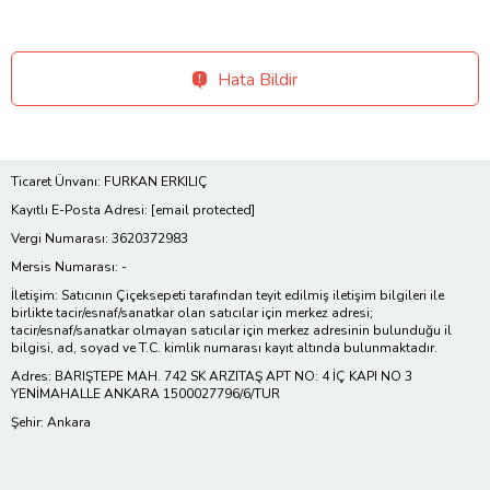
Hata Bildir
Ticaret Ünvanı: FURKAN ERKILIÇ
Kayıtlı E-Posta Adresi:
[email protected]
Vergi Numarası: 3620372983
Mersis Numarası: -
İletişim: Satıcının Çiçeksepeti tarafından teyit edilmiş iletişim bilgileri ile
birlikte tacir/esnaf/sanatkar olan satıcılar için merkez adresi;
tacir/esnaf/sanatkar olmayan satıcılar için merkez adresinin bulunduğu il
bilgisi, ad, soyad ve T.C. kimlik numarası kayıt altında bulunmaktadır.
Adres: BARIŞTEPE MAH. 742 SK ARZITAŞ APT NO: 4 İÇ KAPI NO 3
YENİMAHALLE ANKARA 1500027796/6/TUR
Şehir: Ankara