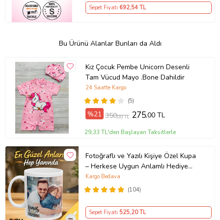
Sepet Fiyatı
692
,54 TL
Bu Ürünü Alanlar Bunları da Aldı
Kız Çocuk Pembe Unicorn Desenli
Tam Vücud Mayo .Bone Dahildir
24 Saatte Kargo
(5)
%21
275
,00 TL
350
,00 TL
29,33 TL'den Başlayan Taksitlerle
Fotoğraflı ve Yazılı Kişiye Özel Kupa
– Herkese Uygun Anlamlı Hediye
Porselen Baskılı Kupa (Beyaz)
Kargo Bedava
(104)
Sepet Fiyatı
525
,20 TL