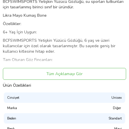
BCFSWIMSPORTS Yetişkin Yüzücü Gözlüğü, su sporları tutkunları
için tasarlanmış birinci sınıf bir üründür.
Likra Mayo Kumaş Bone
Özellikler:
6+ Yaş İçin Uygun:
BCFSWIMSPORTS Yetişkin Yüzücü Gözlüğü, 6 yaş ve üzeri
kullanıcılar için özel olarak tasarlanmıştır. Bu sayede geniş bir
kullanıcı kitlesine hitap eder.
Tam Oturan Göz Fincanları:
Gözlüklerdeki tam oturan göz fincanları, su geçirmez bir deneyim
sunar. Bu özellik, su altında net bir görüş sağlar ve dalışlarınızı
Tüm Açıklamayı Gör
daha keyifli hale getirir.
Ürün Özellikleri
Ayarlanabilir Silikon Kayış: Gözlüklerin ayarlanabilir silikon kayışı,
kişisel tercihinize uygun bir şekilde rahat bir uyum sağlar. Bu
Cinsiyet
Unisex
sayede uzun süreli kullanımlarda dahi konforunuzu korursunuz
Şık Tasarım:
Marka
Diğer
BCFSWIMSPORTS'un yetişkin yüzücü gözlükleri, şık ve modern
Beden
Standart
tasarımlarıyla öne çıkar. Hem su altında hem de üstünde tarzınızı
yansıtmanıza olanak tanır.
Renk
Mavi