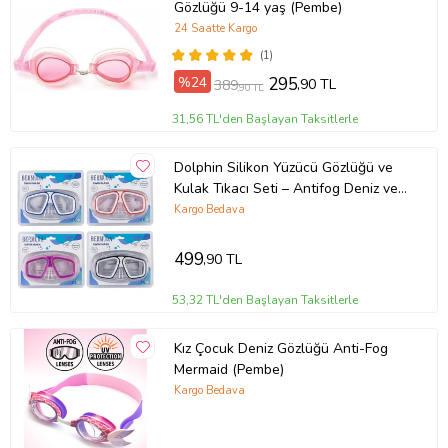
Gözlüğü 9-14 yaş (Pembe)
24 Saatte Kargo
(1)
%24
295
,90 TL
389
,90 TL
31,56 TL'den Başlayan Taksitlerle
Dolphin Silikon Yüzücü Gözlüğü ve
Kulak Tıkacı Seti – Antifog Deniz ve
Havuz Gözlüğü
Kargo Bedava
499
,90 TL
53,32 TL'den Başlayan Taksitlerle
Kız Çocuk Deniz Gözlüğü Anti-Fog
Mermaid (Pembe)
Kargo Bedava