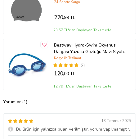
24 Saatte Kargo
220
,99 TL
23,57 TL'den Başlayan Taksitlerle
Bestway Hydro-Swim Okyanus
Dalgası Yüzücü Gözlüğü Mavi Siyah
Pembe (Mavi)
Kargo ile Teslimat
(7)
120
,00 TL
12,79 TL'den Başlayan Taksitlerle
Yorumlar (1)
13 Temmuz 2025
Bu ürün için yalnızca puan verilmiştir, yorum yapılmamıştır.