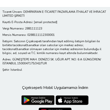
Ticaret Ünvanı: DEMİRKIRAN E-TİCARET PAZARLAMA İTHALAT VE İHRACAT
LİMİTED ŞİRKETİ
Kayıtlı E-Posta Adresi:
[email protected]
Vergi Numarası: 2881111123
Mersis Numarası: 0288111112300001
İletişim: Satıcının Çiçeksepeti tarafından teyit edilmiş iletişim bilgileri ile
birlikte tacir/esnaf/sanatkar olan satıcılar için merkez adresi;
tacir/esnaf/sanatkar olmayan satıcılar için merkez adresinin bulunduğu il
bilgisi, ad, soyad ve T.C. kimlik numarası kayıt altında bulunmaktadır.
Adres: GÜNEŞTEPE MAH. DENİZCİ SK. UĞUR APT. NO: 6 A GÜNGÖREN/
İSTANBUL 1500047175/342/TUR
Şehir: İstanbul
Çiçeksepeti Mobil Uygulamamızı İndirin