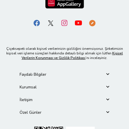
Çiçeksepeti olarak kişisel verilerinizin gizliliğini önemsiyoruz. Şirketimizin
kişisel veri işleme süreçleri hakkında detaylı bilgi almak için lütfen
Kişisel
Verilerin Korunması ve Gizlilik Politikası
’nı inceleyiniz.
Faydalı Bilgiler
Kurumsal
İletişim
Özel Günler