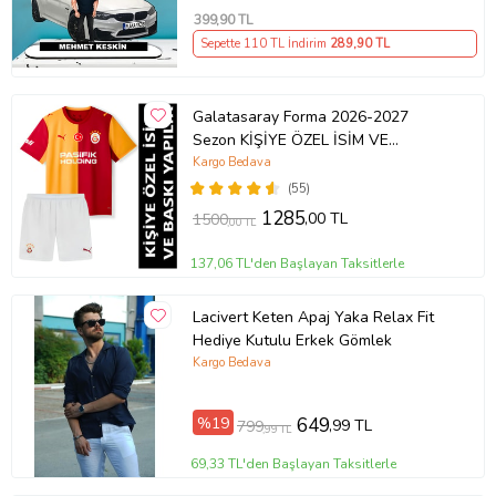
399
,90 TL
Sepette 110 TL İndirim
289
,90 TL
Galatasaray Forma 2026-2027
Sezon KİŞİYE ÖZEL İSİM VE
NUMARA BASKILI Çocuk Futbol
Kargo Bedava
Forması pp46
(55)
1285
,00 TL
1500
,00 TL
137,06 TL'den Başlayan Taksitlerle
Lacivert Keten Apaj Yaka Relax Fit
Hediye Kutulu Erkek Gömlek
Kargo Bedava
%19
649
,99 TL
799
,99 TL
69,33 TL'den Başlayan Taksitlerle