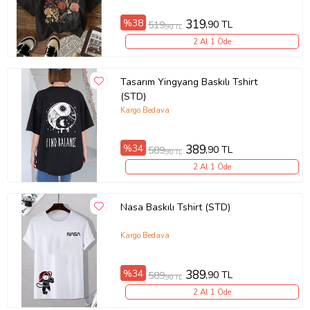
%38
319
,90 TL
519
,90 TL
2 Al 1 Öde
Tasarım Yingyang Baskılı Tshirt
(STD)
Kargo Bedava
%34
389
,90 TL
589
,90 TL
2 Al 1 Öde
Nasa Baskılı Tshirt (STD)
Kargo Bedava
%34
389
,90 TL
589
,90 TL
2 Al 1 Öde