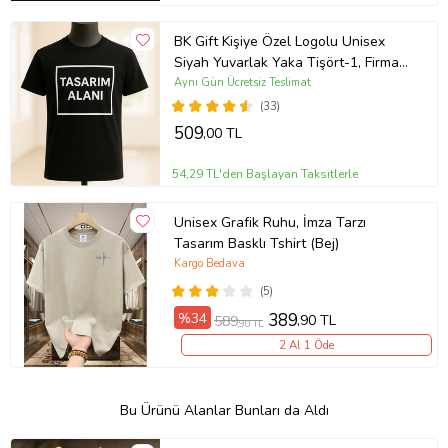
BK Gift Kişiye Özel Logolu Unisex
Siyah Yuvarlak Yaka Tişört-1, Firma
T-shirt, Logolu T-shirt, Sevgiliye
Aynı Gün Ücretsiz Teslimat
Hediye
(33)
509
,00 TL
54,29 TL'den Başlayan Taksitlerle
Unisex Grafik Ruhu, İmza Tarzı
Tasarım Basklı Tshirt (Bej)
Kargo Bedava
(5)
%34
389
,90 TL
589
,90 TL
2 Al 1 Öde
Bu Ürünü Alanlar Bunları da Aldı