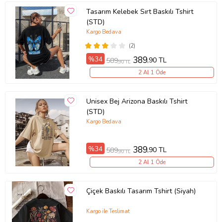
Tasarım Kelebek Sırt Baskılı Tshirt
(STD)
Kargo Bedava
(2)
%34
389
,90 TL
589
,90 TL
2 Al 1 Öde
Unisex Bej Arizona Baskılı Tshirt
(STD)
Kargo Bedava
%34
389
,90 TL
589
,90 TL
2 Al 1 Öde
Çiçek Baskılı Tasarım Tshirt (Siyah)
Kargo ile Teslimat