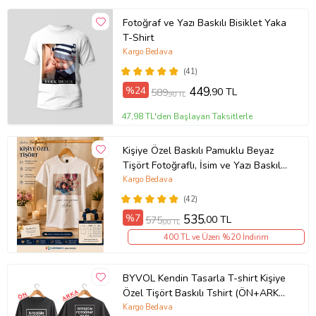
Fotoğraf ve Yazı Baskılı Bisiklet Yaka
T-Shirt
Kargo Bedava
(41)
%24
449
,90 TL
589
,90 TL
47,98 TL'den Başlayan Taksitlerle
Kişiye Özel Baskılı Pamuklu Beyaz
Tişört Fotoğraflı, İsim ve Yazı Baskılı
Unisex Bisiklet Yaka
Kargo Bedava
(42)
%7
535
,00 TL
575
,00 TL
400 TL ve Üzeri %20 İndirim
BYVOL Kendin Tasarla T-shirt Kişiye
Özel Tişört Baskılı Tshirt (ÖN+ARKA
BASKI) (Siyah)
Kargo Bedava