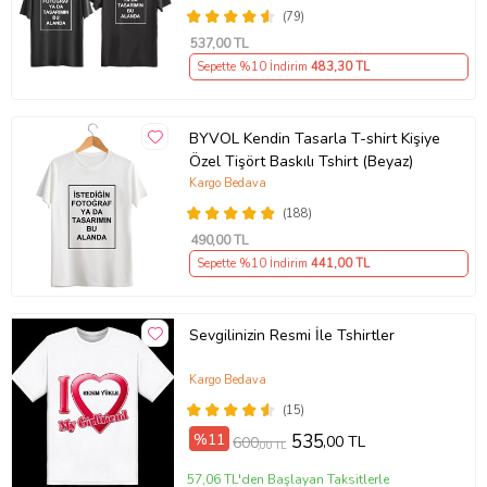
(79)
537
,00 TL
Sepette %10 İndirim
483
,30 TL
BYVOL Kendin Tasarla T-shirt Kişiye
Özel Tişört Baskılı Tshirt (Beyaz)
Kargo Bedava
(188)
490
,00 TL
Sepette %10 İndirim
441
,00 TL
Sevgilinizin Resmi İle Tshirtler
Kargo Bedava
(15)
%11
535
,00 TL
600
,00 TL
57,06 TL'den Başlayan Taksitlerle