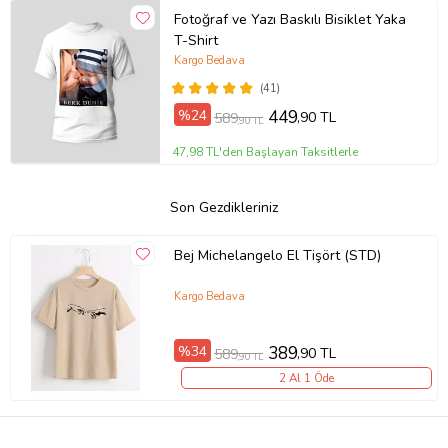
Fotoğraf ve Yazı Baskılı Bisiklet Yaka
T-Shirt
Kargo Bedava
(41)
%24
449
,90 TL
589
,90 TL
47,98 TL'den Başlayan Taksitlerle
Son Gezdikleriniz
Bej Michelangelo El Tişört (STD)
Kargo Bedava
%34
389
,90 TL
589
,90 TL
2 Al 1 Öde