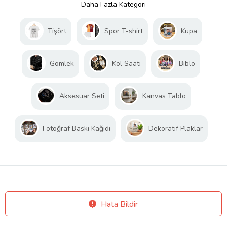
Daha Fazla Kategori
Tişört
Spor T-shirt
Kupa
Gömlek
Kol Saati
Biblo
Aksesuar Seti
Kanvas Tablo
Fotoğraf Baskı Kağıdı
Dekoratif Plaklar
Hata Bildir