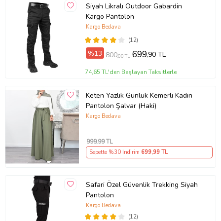
Siyah Likralı Outdoor Gabardin
Kargo Pantolon
Kargo Bedava
(12)
%13
699
,90 TL
800
,00 TL
74,65 TL'den Başlayan Taksitlerle
Keten Yazlık Günlük Kemerli Kadın
Pantolon Şalvar (Haki)
Kargo Bedava
999
,99 TL
Sepette %30 İndirim
699
,99 TL
Safari Özel Güvenlik Trekking Siyah
Pantolon
Kargo Bedava
(12)