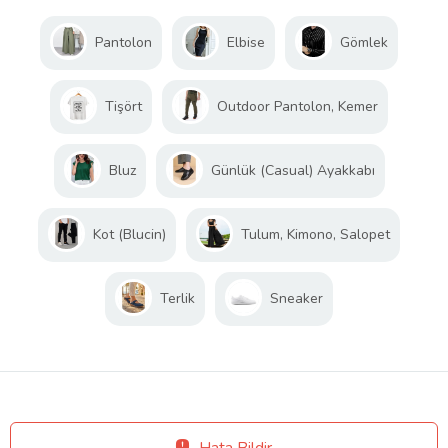
Pantolon
Elbise
Gömlek
Tişört
Outdoor Pantolon, Kemer
Bluz
Günlük (Casual) Ayakkabı
Kot (Blucin)
Tulum, Kimono, Salopet
Terlik
Sneaker
Hata Bildir