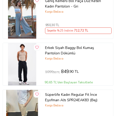
Geniş Kemerli Bol Paça Düz Keten
Kadın Pantolon - Gri
Kargo Bedava
950
,30 TL
Sepette %25 İndirim
712
,72 TL
Erkek Siyah Baggy Bol Kumaş
Pantolon Dökümlü
Kargo Bedava
849
,90 TL
1099
,90 TL
90,65 TL'den Başlayan Taksitlerle
Süperlife Kadın Regular Fit İnce
Eşofman Altı SPR24EAK83 (Bej)
Kargo Bedava