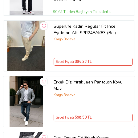
90,65 TL'den Başlayan Taksitlerle
Süperlife Kadın Regular Fit İnce
Eşofman Altı SPR24EAK83 (Bej)
Kargo Bedava
Sepet Fiyatı
396
,36 TL
Erkek Dizi Yırtık Jean Pantolon Koyu
Mavi
Kargo Bedava
Sepet Fiyatı
598
,50 TL
Çizgi Desen Gri Erkek Kumaş