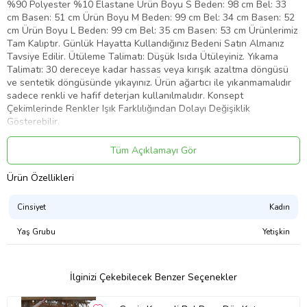
%90 Polyester %10 Elastane Ürün Boyu S Beden: 98 cm Bel: 33
cm Basen: 51 cm Ürün Boyu M Beden: 99 cm Bel: 34 cm Basen: 52
cm Ürün Boyu L Beden: 99 cm Bel: 35 cm Basen: 53 cm Ürünlerimiz
Tam Kalıptır. Günlük Hayatta Kullandığınız Bedeni Satın Almanız
Tavsiye Edilir. Ütüleme Talimatı: Düşük Isıda Ütüleyiniz. Yıkama
Talimatı: 30 dereceye kadar hassas veya kırışık azaltma döngüsü
ve sentetik döngüsünde yıkayınız. Ürün ağartıcı ile yıkanmamalıdır
sadece renkli ve hafif deterjan kullanılmalıdır. Konsept
Çekimlerinde Renkler Işık Farklılığından Dolayı Değişiklik
Gösterebilir.
Ürün Kodu:
kcm73663412
Tüm Açıklamayı Gör
Ürün Özellikleri
Cinsiyet
Kadın
Yaş Grubu
Yetişkin
İlginizi Çekebilecek Benzer Seçenekler