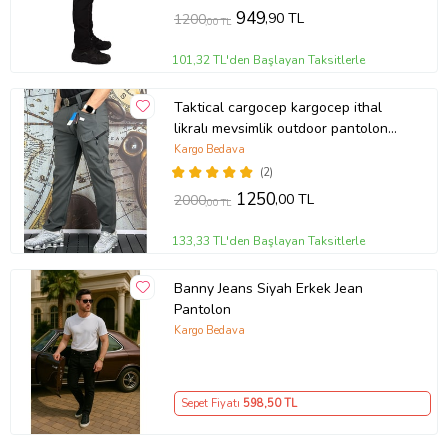
949
,90 TL
1200
,00 TL
101,32 TL'den Başlayan Taksitlerle
Taktical cargocep kargocep ithal
likralı mevsimlik outdoor pantolon
(Antrasit)
Kargo Bedava
(2)
1250
,00 TL
2000
,00 TL
133,33 TL'den Başlayan Taksitlerle
Banny Jeans Siyah Erkek Jean
Pantolon
Kargo Bedava
Sepet Fiyatı
598
,50 TL