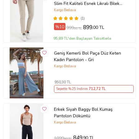
Slim Fit Kaliteli Esnek Likralı Bilek
Boy Kumaş Pantolon
Kargo Bedava
(1)
%10
899
,00 TL
999
,00 TL
95,89 TL'den Başlayan Taksitlerle
Geniş Kemerli Bol Paça Düz Keten
Kadın Pantolon - Gri
Kargo Bedava
950
,30 TL
Sepette %25 İndirim
712
,72 TL
Erkek Siyah Baggy Bol Kumaş
Pantolon Dökümlü
Kargo Bedava
849
,90 TL
1099
,90 TL