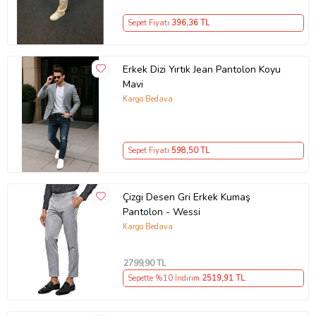
Sepet Fiyatı
396
,36 TL
Erkek Dizi Yırtık Jean Pantolon Koyu
Mavi
Kargo Bedava
Sepet Fiyatı
598
,50 TL
Çizgi Desen Gri Erkek Kumaş
Pantolon - Wessi
Kargo Bedava
2799
,90 TL
Sepette %10 İndirim
2519
,91 TL