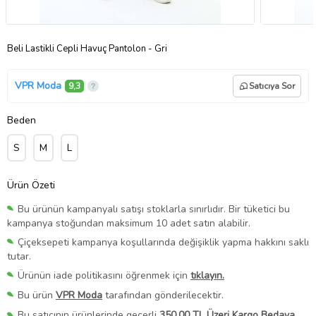
Beli Lastikli Cepli Havuç Pantolon - Gri
VPR Moda
9,3
Satıcıya Sor
Beden
S
M
L
Ürün Özeti
Bu ürünün kampanyalı satışı stoklarla sınırlıdır. Bir tüketici bu
kampanya stoğundan maksimum 10 adet satın alabilir.
Çiçeksepeti kampanya koşullarında değişiklik yapma hakkını saklı
tutar.
Ürünün iade politikasını öğrenmek için
tıklayın.
Bu ürün
VPR Moda
tarafından gönderilecektir.
Bu satıcının ürünlerinde geçerli
350,00 TL Üzeri Kargo Bedava