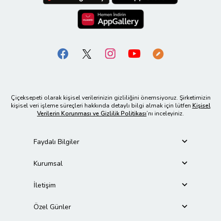
Çiçeksepeti olarak kişisel verilerinizin gizliliğini önemsiyoruz. Şirketimizin
kişisel veri işleme süreçleri hakkında detaylı bilgi almak için lütfen
Kişisel
Verilerin Korunması ve Gizlilik Politikası
’nı inceleyiniz.
Faydalı Bilgiler
Kurumsal
İletişim
Özel Günler