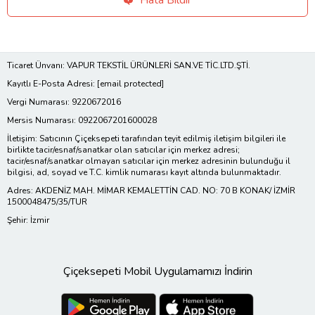
Ticaret Ünvanı: VAPUR TEKSTİL ÜRÜNLERİ SAN.VE TİC.LTD.ŞTİ.
Kayıtlı E-Posta Adresi:
[email protected]
Vergi Numarası: 9220672016
Mersis Numarası: 0922067201600028
İletişim: Satıcının Çiçeksepeti tarafından teyit edilmiş iletişim bilgileri ile
birlikte tacir/esnaf/sanatkar olan satıcılar için merkez adresi;
tacir/esnaf/sanatkar olmayan satıcılar için merkez adresinin bulunduğu il
bilgisi, ad, soyad ve T.C. kimlik numarası kayıt altında bulunmaktadır.
Adres: AKDENİZ MAH. MİMAR KEMALETTİN CAD. NO: 70 B KONAK/ İZMİR
1500048475/35/TUR
Şehir: İzmir
Çiçeksepeti Mobil Uygulamamızı İndirin