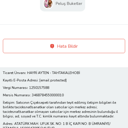
Peluş Buketler
Hata Bildir
Ticaret Ünvanı: HAYRİ AYTEN - TAHTAKALEHOBİ
Kayıtlı E-Posta Adresi:
[email protected]
Vergi Numarası: 1250157588
Mersis Numarası: 3468784550000010
İletişim: Satıcının Çiçeksepeti tarafından teyit edilmiş iletişim bilgileri ile
birlikte tacir/esnaf/sanatkar olan satıcılar için merkez adresi;
tacir/esnaf/sanatkar olmayan satıcılar için merkez adresinin bulunduğu il
bilgisi, ad, soyad ve T.C. kimlik numarası kayıt altında bulunmaktadır.
Adres: ATATÜRK MAH. UFUK SK. NO: 1 B İÇ KAPI NO: B ÜMRANİYE/