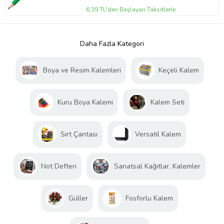
6,39 TL'den Başlayan Taksitlerle
Daha Fazla Kategori
Boya ve Resim Kalemleri
Keçeli Kalem
Kuru Boya Kalemi
Kalem Seti
Sırt Çantası
Versatil Kalem
Not Defteri
Sanatsal Kağıtlar, Kalemler
Güller
Fosforlu Kalem