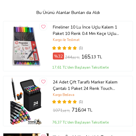
Bu Ürünü Alanlar Bunları da Aldı
Fineliner 10 Lu İnce Uçlu Kalem 1
Paket 10 Renk 0.4 Mm Keçe Uçlu
Kalem Renkli İşaretleme Yazı Kalemi
Kargo ile Teslimat
(1)
%32
165
,13 TL
244
,60 TL
17,61 TL'den Başlayan Taksitlerle
24 Adet Çift Taraflı Marker Kalem
Çantalı 1 Paket 24 Renk Touch
Markör Çift Uçlu Keçeli Kalem Sanat
Kargo Bedava
Tasarım Hobi (Çok Renkli)
(1)
716
,04 TL
1071
,46 TL
76,37 TL'den Başlayan Taksitlerle