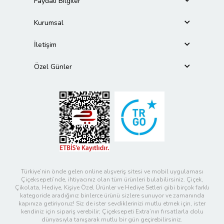
Faydalı Bilgiler
Kurumsal
İletişim
Özel Günler
Türkiye’nin önde gelen online alışveriş sitesi ve mobil uygulaması
Çiçeksepeti’nde, ihtiyacınız olan tüm ürünleri bulabilirsiniz. Çiçek,
Çikolata, Hediye, Kişiye Özel Ürünler ve Hediye Setleri gibi birçok farklı
kategoride aradığınız binlerce ürünü sizlere sunuyor ve zamanında
kapınıza getiriyoruz! Siz de ister sevdiklerinizi mutlu etmek için, ister
kendiniz için sipariş verebilir; Çiçeksepeti Extra’nın fırsatlarla dolu
dünyasıyla tanışarak mutlu bir gün geçirebilirsiniz.