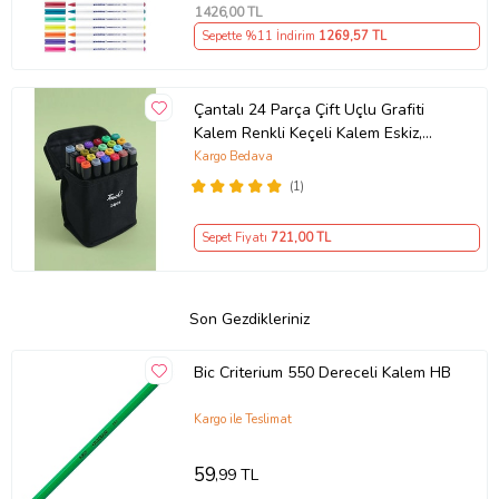
1426
,00 TL
Sepette %11 İndirim
1269
,57 TL
Çantalı 24 Parça Çift Uçlu Grafiti
Kalem Renkli Keçeli Kalem Eskiz,
İllüstrasyon Tasarım Boya Kalemi
Kargo Bedava
(Çok Renkli)
(1)
Sepet Fiyatı
721
,00 TL
Son Gezdikleriniz
Bic Criterium 550 Dereceli Kalem HB
Kargo ile Teslimat
59
,99 TL