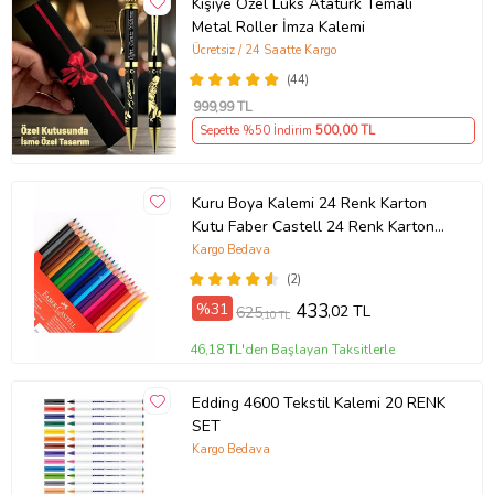
Kişiye Özel Lüks Atatürk Temalı
Metal Roller İmza Kalemi
Ücretsiz / 24 Saatte Kargo
(44)
999
,99 TL
Sepette %50 İndirim
500
,00 TL
Kuru Boya Kalemi 24 Renk Karton
Kutu Faber Castell 24 Renk Karton
Kutu Tam Boy Kuruboya (Karışık)
Kargo Bedava
(2)
%31
433
,02 TL
625
,10 TL
46,18 TL'den Başlayan Taksitlerle
Edding 4600 Tekstil Kalemi 20 RENK
SET
Kargo Bedava