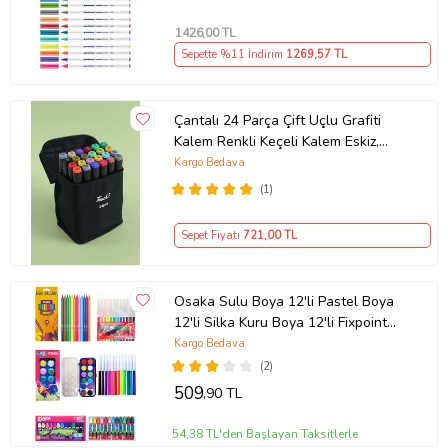
1426
,00 TL
Sepette %11 İndirim
1269
,57 TL
Çantalı 24 Parça Çift Uçlu Grafiti
Kalem Renkli Keçeli Kalem Eskiz,
İllüstrasyon Tasarım Boya Kalemi
Kargo Bedava
(Çok Renkli)
(1)
Sepet Fiyatı
721
,00 TL
Osaka Sulu Boya 12'li Pastel Boya
12'li Silka Kuru Boya 12'li Fixpoint
Keçeli Kalem 12'li Okul Seti
Kargo Bedava
(2)
509
,90 TL
54,38 TL'den Başlayan Taksitlerle