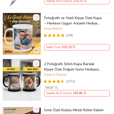
Sepette %30 İndirim
279
,23 TL
Fotoğraflı ve Yazılı Kişiye Özel Kupa
– Herkese Uygun Anlamlı Hediye
Porselen Baskılı Kupa (Beyaz)
Kargo Bedava
(106)
Sepet Fiyatı
525
,20 TL
2 Fotoğraflı Sihirli Kupa Bardak
Kişiye Özel Doğum Günü Hediyesi
Sevgiliye Hediye Anneye Babaya
Kargo ile Teslimat
Ablaya Abiye Kız Erkek Kardeşe
(1572)
Arkadaşa Resimli Günü Yıl Dönümü
399
,97 TL
Hediyesi
Sepette %25 İndirim
299
,98 TL
İsme Özel Kutulu Metal Roller Kalem