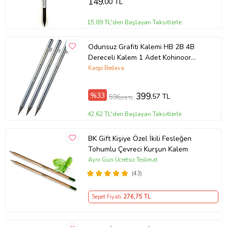
149
,00 TL
15,89 TL'den Başlayan Taksitlerle
Odunsuz Grafiti Kalemi HB 2B 4B
Dereceli Kalem 1 Adet Kohinoor
Kömür Kalemi Füzen Kalemi Eskiz ve
Kargo Bedava
Karakalem (Siyah)
%33
399
,57 TL
596
,95 TL
42,62 TL'den Başlayan Taksitlerle
BK Gift Kişiye Özel İkili Fesleğen
Tohumlu Çevreci Kurşun Kalem
Aynı Gün Ücretsiz Teslimat
(43)
Sepet Fiyatı
276
,75 TL