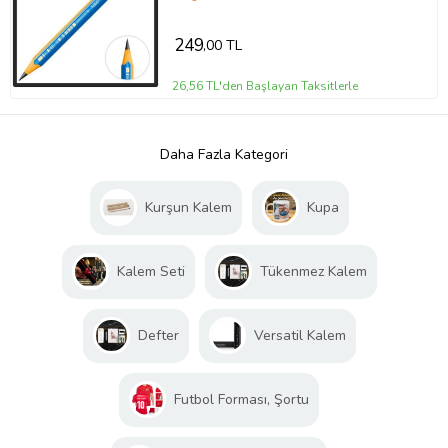
249
,00 TL
26,56 TL'den Başlayan Taksitlerle
Daha Fazla Kategori
Kurşun Kalem
Kupa
Kalem Seti
Tükenmez Kalem
Defter
Versatil Kalem
Futbol Forması, Şortu