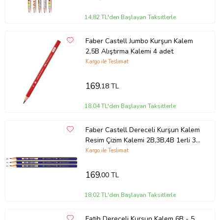
14,82 TL'den Başlayan Taksitlerle
Faber Castell Jumbo Kurşun Kalem
2,5B Alıştırma Kalemi 4 adet
Kargo ile Teslimat
169
,18 TL
18,04 TL'den Başlayan Taksitlerle
Faber Castell Dereceli Kurşun Kalem
Resim Çizim Kalemi 2B,3B,4B 1erli 3
adet
Kargo ile Teslimat
169
,00 TL
18,02 TL'den Başlayan Taksitlerle
Fatih Dereceli Kurşun Kalem 6B - 5