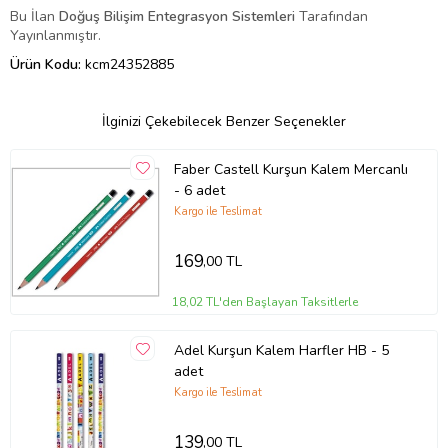
Bu İlan
Doğuş Bilişim
Entegrasyon Sistemleri
Tarafından
Yayınlanmıştır.
Ürün Kodu:
kcm24352885
İlginizi Çekebilecek Benzer Seçenekler
Faber Castell Kurşun Kalem Mercanlı
- 6 adet
Kargo ile Teslimat
169
,00 TL
18,02 TL'den Başlayan Taksitlerle
Adel Kurşun Kalem Harfler HB - 5
adet
Kargo ile Teslimat
139
,00 TL