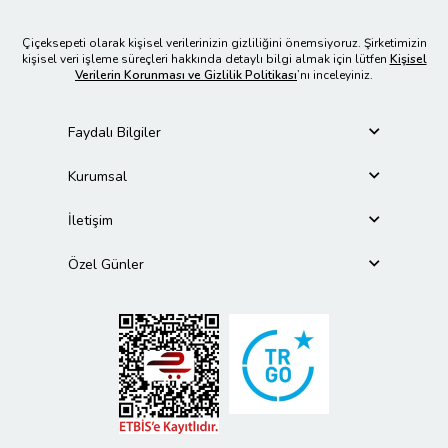
Çiçeksepeti olarak kişisel verilerinizin gizliliğini önemsiyoruz. Şirketimizin
kişisel veri işleme süreçleri hakkında detaylı bilgi almak için lütfen
Kişisel
Verilerin Korunması ve Gizlilik Politikası
’nı inceleyiniz.
Faydalı Bilgiler
Kurumsal
İletişim
Özel Günler