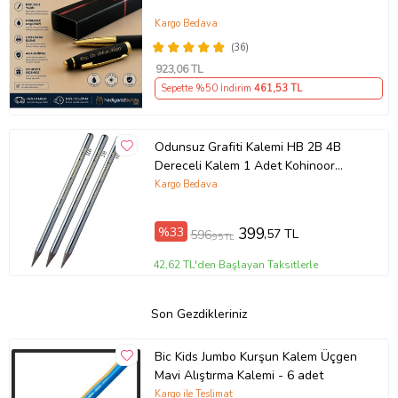
Kargo Bedava
(36)
923
,06 TL
Sepette %50 İndirim
461
,53 TL
Odunsuz Grafiti Kalemi HB 2B 4B
Dereceli Kalem 1 Adet Kohinoor
Kömür Kalemi Füzen Kalemi Eskiz ve
Kargo Bedava
Karakalem (Siyah)
%33
399
,57 TL
596
,95 TL
42,62 TL'den Başlayan Taksitlerle
Son Gezdikleriniz
Bic Kids Jumbo Kurşun Kalem Üçgen
Mavi Alıştırma Kalemi - 6 adet
Kargo ile Teslimat