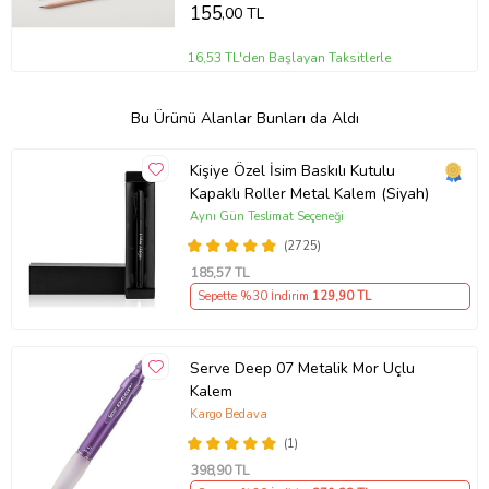
155
,00 TL
16,53 TL'den Başlayan Taksitlerle
Bu Ürünü Alanlar Bunları da Aldı
Kişiye Özel İsim Baskılı Kutulu
Kapaklı Roller Metal Kalem (Siyah)
Aynı Gün Teslimat Seçeneği
(2725)
185
,57 TL
Sepette %30 İndirim
129
,90 TL
Serve Deep 07 Metalik Mor Uçlu
Kalem
Kargo Bedava
(1)
398
,90 TL