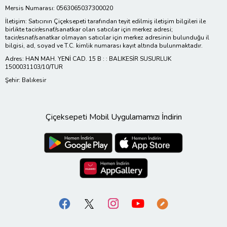
Mersis Numarası: 0563065037300020
İletişim: Satıcının Çiçeksepeti tarafından teyit edilmiş iletişim bilgileri ile
birlikte tacir/esnaf/sanatkar olan satıcılar için merkez adresi;
tacir/esnaf/sanatkar olmayan satıcılar için merkez adresinin bulunduğu il
bilgisi, ad, soyad ve T.C. kimlik numarası kayıt altında bulunmaktadır.
Adres: HAN MAH. YENİ CAD. 15 B : : BALIKESİR SUSURLUK
1500031103/10/TUR
Şehir: Balıkesir
Çiçeksepeti Mobil Uygulamamızı İndirin