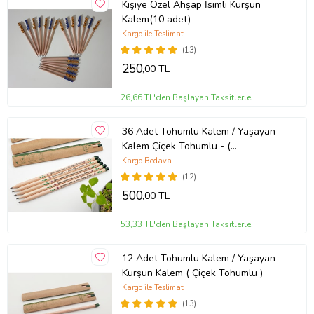
Kişiye Özel Ahşap İsimli Kurşun
Kalem(10 adet)
Kargo ile Teslimat
(13)
250
,00 TL
26,66 TL'den Başlayan Taksitlerle
36 Adet Tohumlu Kalem / Yaşayan
Kalem Çiçek Tohumlu - (
Öğretmeninden sana. senden
Kargo Bedava
doğaya armağan ) Hazır Baskılı
(12)
500
,00 TL
53,33 TL'den Başlayan Taksitlerle
12 Adet Tohumlu Kalem / Yaşayan
Kurşun Kalem ( Çiçek Tohumlu )
Kargo ile Teslimat
(13)