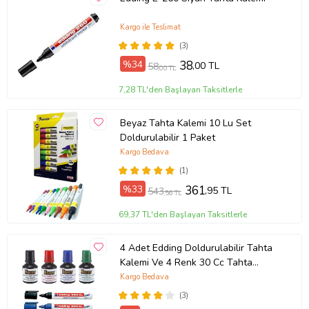
Kargo ile Teslimat
(3)
%34
38
,00 TL
58
,00 TL
7,28 TL'den Başlayan Taksitlerle
Beyaz Tahta Kalemi 10 Lu Set
Doldurulabilir 1 Paket
Kargo Bedava
(1)
%33
361
,95 TL
543
,56 TL
69,37 TL'den Başlayan Taksitlerle
4 Adet Edding Doldurulabilir Tahta
Kalemi Ve 4 Renk 30 Cc Tahta
Kalemi Mürekkebi Brons
Kargo Bedava
(3)