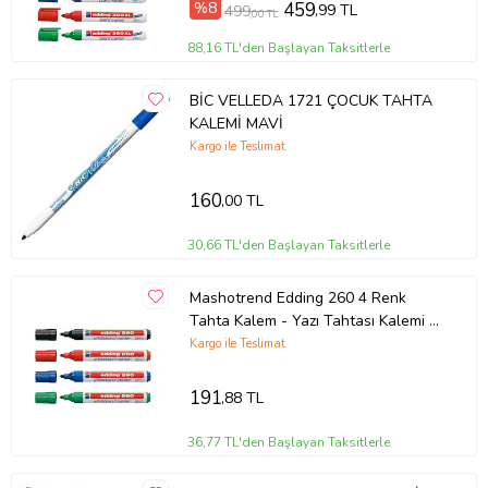
%8
459
,99 TL
499
,00 TL
88,16 TL'den Başlayan Taksitlerle
BİC VELLEDA 1721 ÇOCUK TAHTA
KALEMİ MAVİ
Kargo ile Teslimat
160
,00 TL
30,66 TL'den Başlayan Taksitlerle
Mashotrend Edding 260 4 Renk
Tahta Kalem - Yazı Tahtası Kalemi -
Yumuşak Uçlu Kalem (Karışık)
Kargo ile Teslimat
191
,88 TL
36,77 TL'den Başlayan Taksitlerle