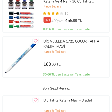
Kalemi Ve 4 Renk 30 Cc Tahta
Kalemi Mürekkebi Brons
Kargo Bedava
(3)
%8
459
,99 TL
499
,00 TL
88,16 TL'den Başlayan Taksitlerle
BİC VELLEDA 1721 ÇOCUK TAHTA
KALEMİ MAVİ
Kargo ile Teslimat
160
,00 TL
30,66 TL'den Başlayan Taksitlerle
Son Gezdikleriniz
Bic Tahta Kalemi Mavi - 3 adet
Kargo ile Teslimat