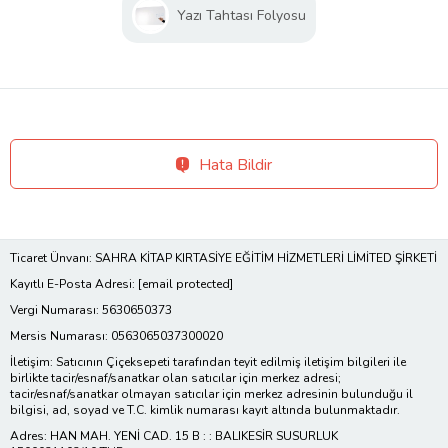
Yazı Tahtası Folyosu
Hata Bildir
Ticaret Ünvanı: SAHRA KİTAP KIRTASİYE EĞİTİM HİZMETLERİ LİMİTED ŞİRKETİ
Kayıtlı E-Posta Adresi:
[email protected]
Vergi Numarası: 5630650373
Mersis Numarası: 0563065037300020
İletişim: Satıcının Çiçeksepeti tarafından teyit edilmiş iletişim bilgileri ile
birlikte tacir/esnaf/sanatkar olan satıcılar için merkez adresi;
tacir/esnaf/sanatkar olmayan satıcılar için merkez adresinin bulunduğu il
bilgisi, ad, soyad ve T.C. kimlik numarası kayıt altında bulunmaktadır.
Adres: HAN MAH. YENİ CAD. 15 B : : BALIKESİR SUSURLUK