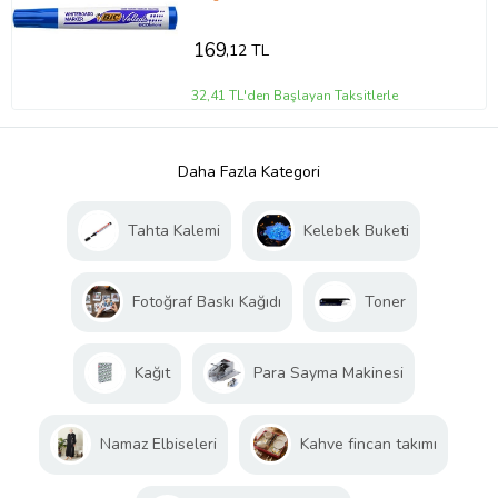
169
,12 TL
32,41 TL'den Başlayan Taksitlerle
Daha Fazla Kategori
Tahta Kalemi
Kelebek Buketi
Fotoğraf Baskı Kağıdı
Toner
Kağıt
Para Sayma Makinesi
Namaz Elbiseleri
Kahve fincan takımı