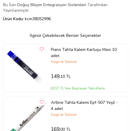
Bu İlan
Doğuş Bilişim
Entegrasyon Sistemleri
Tarafından
Yayınlanmıştır.
Ürün Kodu:
kcm38052996
İlginizi Çekebilecek Benzer Seçenekler
Piano Tahta Kalem Kartuşu Mavi 10
adet
Kargo ile Teslimat
149
,10 TL
28,57 TL'den Başlayan Taksitlerle
Artline Tahta Kalemi Epf-507 Yeşil -
4 adet
Kargo ile Teslimat
169
,00 TL