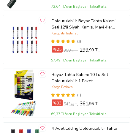
72,64 TL'den Başlayan Taksitlerle
Doldurulabilir Beyaz Tahta Kalemi
Seti 12'li Siyah, Kırmızı, Mavi 4'er
Adet
Kargo ile Teslimat
(2)
%25
299
,99 TL
399
,99 TL
57,49 TL'den Başlayan Taksitlerle
Beyaz Tahta Kalemi 10 Lu Set
Doldurulabilir 1 Paket
Kargo Bedava
(1)
%33
361
,95 TL
543
,56 TL
69,37 TL'den Başlayan Taksitlerle
4 Adet Edding Doldurulabilir Tahta