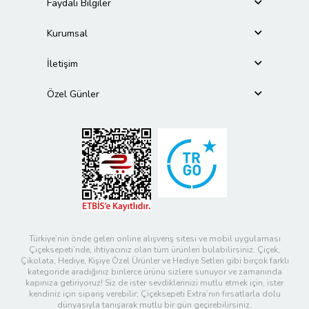
Faydalı Bilgiler
Kurumsal
İletişim
Özel Günler
Türkiye’nin önde gelen online alışveriş sitesi ve mobil uygulaması
Çiçeksepeti’nde, ihtiyacınız olan tüm ürünleri bulabilirsiniz. Çiçek,
Çikolata, Hediye, Kişiye Özel Ürünler ve Hediye Setleri gibi birçok farklı
kategoride aradığınız binlerce ürünü sizlere sunuyor ve zamanında
kapınıza getiriyoruz! Siz de ister sevdiklerinizi mutlu etmek için, ister
kendiniz için sipariş verebilir; Çiçeksepeti Extra’nın fırsatlarla dolu
dünyasıyla tanışarak mutlu bir gün geçirebilirsiniz.