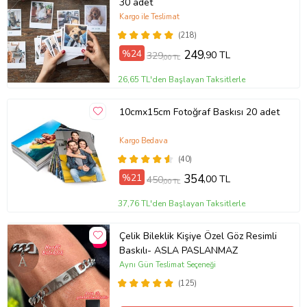
30 adet
Kargo ile Teslimat
(218)
%24
249
,90 TL
329
,00 TL
26,65 TL'den Başlayan Taksitlerle
10cmx15cm Fotoğraf Baskısı 20 adet
Kargo Bedava
(40)
%21
354
,00 TL
450
,00 TL
37,76 TL'den Başlayan Taksitlerle
Çelik Bileklik Kişiye Özel Göz Resimli
Baskılı- ASLA PASLANMAZ
Aynı Gün Teslimat Seçeneği
(125)