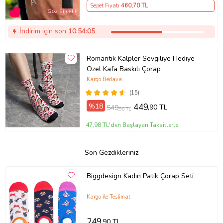
Sepet Fiyatı
460
,70 TL
İndirim için son
10:54:05
Romantik Kalpler Sevgiliye Hediye
Özel Kafa Baskılı Çorap
Kargo Bedava
(15)
%18
449
,90 TL
549
,90 TL
47,98 TL'den Başlayan Taksitlerle
Son Gezdikleriniz
Biggdesign Kadın Patik Çorap Seti
Kargo ile Teslimat
249
,90 TL