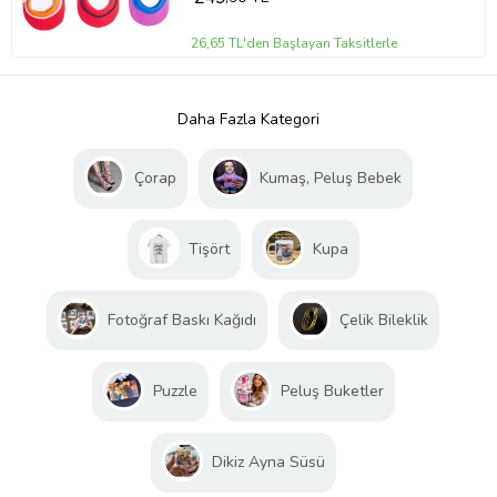
26,65 TL'den Başlayan Taksitlerle
Daha Fazla Kategori
Çorap
Kumaş, Peluş Bebek
Tişört
Kupa
Fotoğraf Baskı Kağıdı
Çelik Bileklik
Puzzle
Peluş Buketler
Dikiz Ayna Süsü