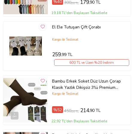
%40
179
,90 TL
300
,00 TL
19,18 TL'den Başlayan Taksitlerle
El Ele Tutuşan Çift Çorabı
Kargo ile Teslimat
259
,99 TL
600 TL ve Üzeri %20 İndirim
Bambu Erkek Soket Düz Uzun Çorap
Klasik Yazlık Dikişsiz 3'lü Premium
Set (Model 1)
Kargo ile Teslimat
%52
214
,90 TL
450
,00 TL
22,92 TL'den Başlayan Taksitlerle