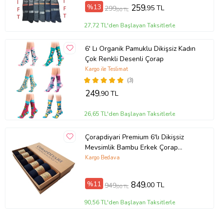
%13
259
,95 TL
299
,00 TL
27,72 TL'den Başlayan Taksitlerle
6' Lı Organik Pamuklu Dikişsiz Kadın
Çok Renkli Desenli Çorap
Kargo ile Teslimat
(3)
249
,90 TL
26,65 TL'den Başlayan Taksitlerle
Çorapdiyari Premium 6'lı Dikişsiz
Mevsimlik Bambu Erkek Çorap
(Siyah-Lacivert)
Kargo Bedava
%11
849
,00 TL
949
,00 TL
90,56 TL'den Başlayan Taksitlerle