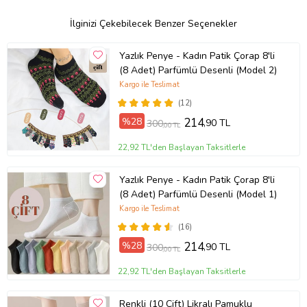
İlginizi Çekebilecek Benzer Seçenekler
Yazlık Penye - Kadın Patik Çorap 8'li
(8 Adet) Parfümlü Desenli (Model 2)
Kargo ile Teslimat
(12)
%28
214
,90 TL
300
,00 TL
22,92 TL'den Başlayan Taksitlerle
Yazlık Penye - Kadın Patik Çorap 8'li
(8 Adet) Parfümlü Desenli (Model 1)
Kargo ile Teslimat
(16)
%28
214
,90 TL
300
,00 TL
22,92 TL'den Başlayan Taksitlerle
Renkli (10 Çift) Likralı Pamuklu