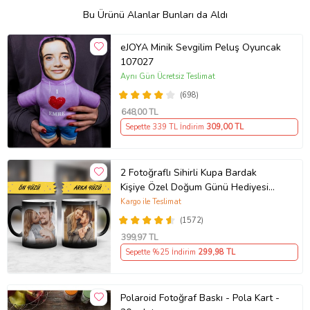
Bu Ürünü Alanlar Bunları da Aldı
eJOYA Minik Sevgilim Peluş Oyuncak
107027
Aynı Gün Ücretsiz Teslimat
(698)
648
,00 TL
Sepette 339 TL İndirim
309
,00 TL
2 Fotoğraflı Sihirli Kupa Bardak
Kişiye Özel Doğum Günü Hediyesi
Sevgiliye Hediye Anneye Babaya
Kargo ile Teslimat
Ablaya Abiye Kız Erkek Kardeşe
(1572)
Arkadaşa Resimli Günü Yıl Dönümü
399
,97 TL
Hediyesi
Sepette %25 İndirim
299
,98 TL
Polaroid Fotoğraf Baskı - Pola Kart -