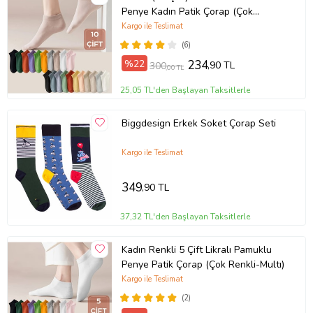
Penye Kadın Patik Çorap (Çok
Renkli-Naturel)
Kargo ile Teslimat
(6)
%22
234
,90 TL
300
,00 TL
25,05 TL'den Başlayan Taksitlerle
Biggdesign Erkek Soket Çorap Seti
Kargo ile Teslimat
349
,90 TL
37,32 TL'den Başlayan Taksitlerle
Kadın Renkli 5 Çift Likralı Pamuklu
Penye Patik Çorap (Çok Renkli-Multı)
Kargo ile Teslimat
(2)