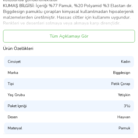
KUMAŞ BİLGİSİ:
İçeriği %77 Pamuk, %20 Polyamid %3 Elastan dır.
Biggdesign pamuklu çorapları kimyasal kullanılmadan hipoalerjenik
malzemelerden üretilmiştir. Hassas ciltler için kullanımı uygundur.
Renkleri ve desenleri solmaya veya akmaya karşı dirençlidir.
Biggdesign çorapların hammaddesi, onları süper yumuşak ve nefes
alabilir kılan doğal pamuktur. Ayrıca şık ve rahat bir uyum için
Tüm Açıklamayı Gör
esneklik özelliği vardır. Sağlam, nefes alabilir ve hafif dokusu ile
her mevsim gün boyu rahatlık sağlar
Ürün Özellikleri
YIKAMA&BAKIM TALİMATI:
Makinede 30 derecede yıkanabilir.
Ütülemeyin, kuru temizlemeye uygun değildir, kurutma makinesinde
Cinsiyet
Kadın
kurutulmaz, ağartıcı kullanılmaz
Marka
Biggdesign
Tipi
Patik Çorap
Ürün Kodu:
kcm43279609
Yaş Grubu
Yetişkin
Paket İçeriği
3'lü
Desen
Hayvan
Materyal
Pamuk