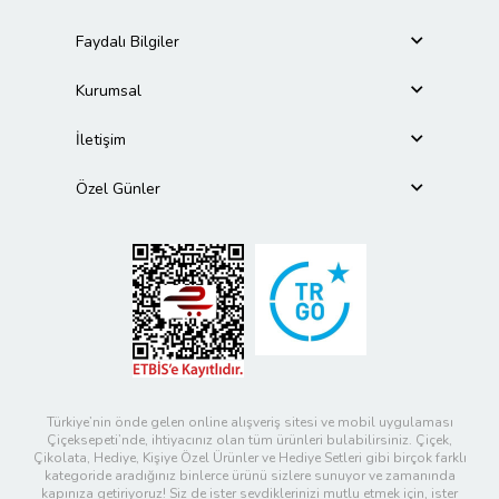
Faydalı Bilgiler
Kurumsal
İletişim
Özel Günler
Türkiye’nin önde gelen online alışveriş sitesi ve mobil uygulaması
Çiçeksepeti’nde, ihtiyacınız olan tüm ürünleri bulabilirsiniz. Çiçek,
Çikolata, Hediye, Kişiye Özel Ürünler ve Hediye Setleri gibi birçok farklı
kategoride aradığınız binlerce ürünü sizlere sunuyor ve zamanında
kapınıza getiriyoruz! Siz de ister sevdiklerinizi mutlu etmek için, ister