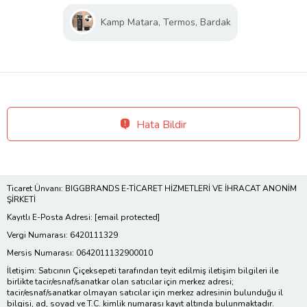
Kamp Matara, Termos, Bardak
Hata Bildir
Ticaret Ünvanı: BIGGBRANDS E-TİCARET HİZMETLERİ VE İHRACAT ANONİM
ŞİRKETİ
Kayıtlı E-Posta Adresi:
[email protected]
Vergi Numarası: 6420111329
Mersis Numarası: 0642011132900010
İletişim: Satıcının Çiçeksepeti tarafından teyit edilmiş iletişim bilgileri ile
birlikte tacir/esnaf/sanatkar olan satıcılar için merkez adresi;
tacir/esnaf/sanatkar olmayan satıcılar için merkez adresinin bulunduğu il
bilgisi, ad, soyad ve T.C. kimlik numarası kayıt altında bulunmaktadır.