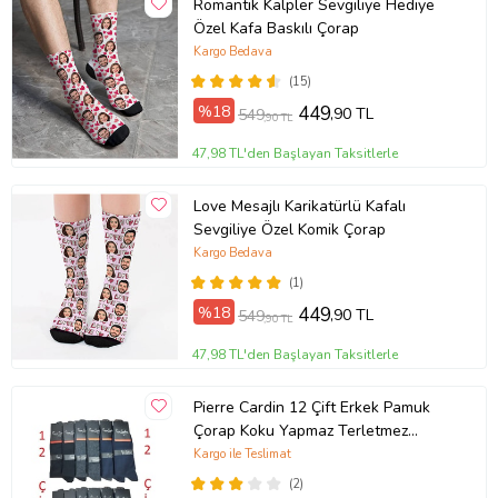
Romantik Kalpler Sevgiliye Hediye
Özel Kafa Baskılı Çorap
Kargo Bedava
(15)
%18
449
,90 TL
549
,90 TL
47,98 TL'den Başlayan Taksitlerle
Love Mesajlı Karikatürlü Kafalı
Sevgiliye Özel Komik Çorap
Kargo Bedava
(1)
%18
449
,90 TL
549
,90 TL
47,98 TL'den Başlayan Taksitlerle
Pierre Cardin 12 Çift Erkek Pamuk
Çorap Koku Yapmaz Terletmez
Çeyizlik (Karışık)
Kargo ile Teslimat
(2)