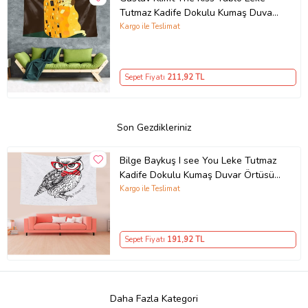
Tutmaz Kadife Dokulu Kumaş Duvar
Örtüsü Duvar Halısı Tapestry (Sarı)
Kargo ile Teslimat
Sepet Fiyatı
211
,92 TL
Son Gezdikleriniz
Bilge Baykuş I see You Leke Tutmaz
Kadife Dokulu Kumaş Duvar Örtüsü
Duvar Halısı Tapestry (Gri)
Kargo ile Teslimat
Sepet Fiyatı
191
,92 TL
Daha Fazla Kategori