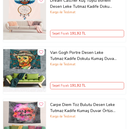
Dream Catcher Kuş Tüylü Bohem
Büyük duvar halısı
arayışınız için ölçümüz mevcuttur.
Desen Leke Tutmaz Kadife Doku
Kumaş Duvar Örtüsü Duvar Halısı
Kargo ile Teslimat
Tapestry (Bej)
Sepet Fiyatı
191
,92 TL
Van Gogh Portre Desen Leke
Tutmaz Kadife Dokulu Kumaş Duvar
Örtüsü Duvar Halısı Tapestry (Mavi)
Kargo ile Teslimat
Sepet Fiyatı
191
,92 TL
Carpe Diem Toz Bulutu Desen Leke
Ürün Kodu:
kcm1916405
Tutmaz Kadife Kumaş Duvar Örtüsü
Duvar Halısı Tapestry (Pembe)
Kargo ile Teslimat