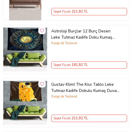
Sepet Fiyatı
211
,92 TL
Astroloji Burçlar 12 Burç Desen
Leke Tutmaz Kadife Doku Kumaş
Duvar Örtüsü Duvar Halısı Tapestry
Kargo ile Teslimat
(Lacivert-Sarı)
Sepet Fiyatı
191
,92 TL
Gustav Klimt The Kiss Tablo Leke
Tutmaz Kadife Dokulu Kumaş Duvar
Örtüsü Duvar Halısı Tapestry (Sarı)
Kargo ile Teslimat
Sepet Fiyatı
211
,92 TL