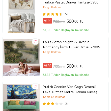
Türkçe Pastel Dünya Haritası-3980
Kargo Bedava
(5)
%29
500
,00 TL
700
,00 TL
53,33 TL'den Başlayan Taksitlerle
Louis Aston Knight, A River in
Normandy İsimli Duvar Örtüsü-7005
Kargo Bedava
%29
500
,00 TL
700
,00 TL
53,33 TL'den Başlayan Taksitlerle
Yıldızlı Geceler Van Gogh Desenli
Leke Tutmaz Kadife Dokulu Kumaş
Duvar Örtüsü Duvar Halısı Tapestry
Kargo ile Teslimat
(Mavi-Sarı)
(2)