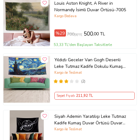
Louis Aston Knight, A River in
Normandy İsimli Duvar Örtüsü-7005
Kargo Bedava
%29
500
,00 TL
700
,00 TL
53,33 TL'den Başlayan Taksitlerle
Yıldızlı Geceler Van Gogh Desenli
Leke Tutmaz Kadife Dokulu Kumaş
Duvar Örtüsü Duvar Halısı Tapestry
Kargo ile Teslimat
(Mavi-Sarı)
(2)
Sepet Fiyatı
211
,92 TL
Siyah Ademin Yaratılışı Leke Tutmaz
Kadife Kumaş Duvar Örtüsü Duvar
Halısı Tapestry
Kargo ile Teslimat