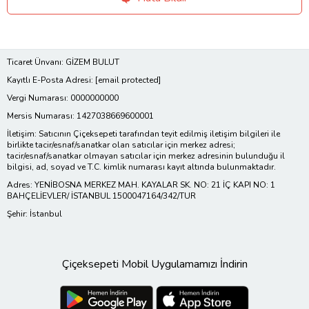
Ticaret Ünvanı: GİZEM BULUT
Kayıtlı E-Posta Adresi:
[email protected]
Vergi Numarası: 0000000000
Mersis Numarası: 1427038669600001
İletişim: Satıcının Çiçeksepeti tarafından teyit edilmiş iletişim bilgileri ile
birlikte tacir/esnaf/sanatkar olan satıcılar için merkez adresi;
tacir/esnaf/sanatkar olmayan satıcılar için merkez adresinin bulunduğu il
bilgisi, ad, soyad ve T.C. kimlik numarası kayıt altında bulunmaktadır.
Adres: YENİBOSNA MERKEZ MAH. KAYALAR SK. NO: 21 İÇ KAPI NO: 1
BAHÇELİEVLER/ İSTANBUL 1500047164/342/TUR
Şehir: İstanbul
Çiçeksepeti Mobil Uygulamamızı İndirin