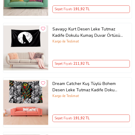
Sepet Fiyatı
191
,92 TL
Savaşçı Kurt Desen Leke Tutmaz
Kadife Dokulu Kumaş Duvar Örtüsü
Duvar Halısı Tapestry (Siyah)
Kargo ile Teslimat
Sepet Fiyatı
211
,92 TL
Dream Catcher Kuş Tüylü Bohem
Desen Leke Tutmaz Kadife Doku
Kumaş Duvar Örtüsü Duvar Halısı
Kargo ile Teslimat
Tapestry (Yeşil-Siyah)
Sepet Fiyatı
191
,92 TL