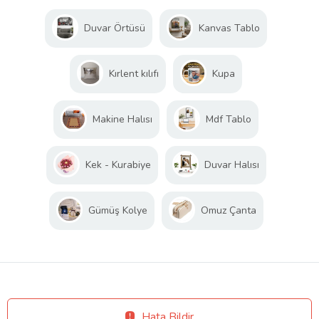
Duvar Örtüsü
Kanvas Tablo
Kırlent kılıfı
Kupa
Makine Halısı
Mdf Tablo
Kek - Kurabiye
Duvar Halısı
Gümüş Kolye
Omuz Çanta
Hata Bildir