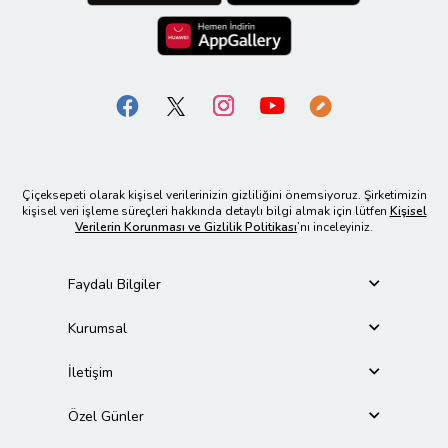
Çiçeksepeti olarak kişisel verilerinizin gizliliğini önemsiyoruz. Şirketimizin
kişisel veri işleme süreçleri hakkında detaylı bilgi almak için lütfen
Kişisel
Verilerin Korunması ve Gizlilik Politikası
’nı inceleyiniz.
Faydalı Bilgiler
Kurumsal
İletişim
Özel Günler