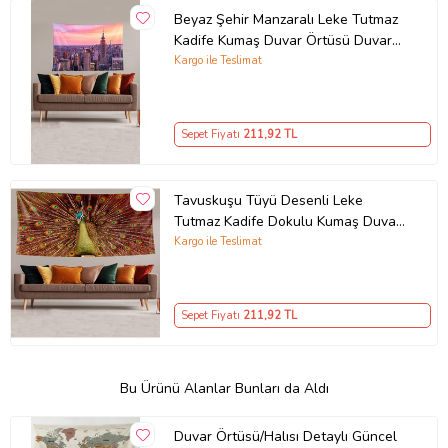
Beyaz Şehir Manzaralı Leke Tutmaz
Kadife Kumaş Duvar Örtüsü Duvar
Halısı Tapestry (Pembe-Lila)
Kargo ile Teslimat
Sepet Fiyatı
211
,92 TL
Tavuskuşu Tüyü Desenli Leke
Tutmaz Kadife Dokulu Kumaş Duvar
Örtüsü Duvar Halısı Tapestry
Kargo ile Teslimat
(Kahverengi)
Sepet Fiyatı
211
,92 TL
Bu Ürünü Alanlar Bunları da Aldı
Duvar Örtüsü/Halısı Detaylı Güncel