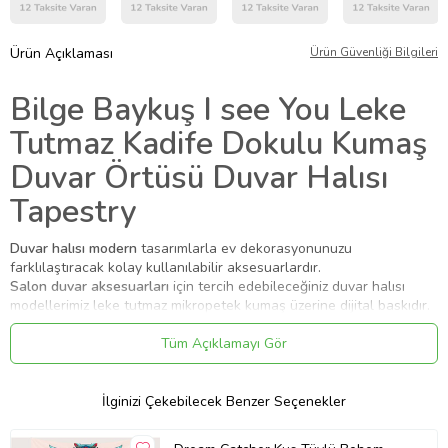
Ürün Açıklaması
Ürün Güvenliği Bilgileri
Bilge Baykuş I see You Leke
Tutmaz Kadife Dokulu Kumaş
Duvar Örtüsü Duvar Halısı
Tapestry
Duvar halısı modern
tasarımlarla ev dekorasyonunuzu
farklılaştıracak kolay kullanılabilir aksesuarlardır.
Salon duvar aksesuarları
için tercih edebileceğiniz duvar halısı
modellerimiz leke tutmaz mikropetek kumaş üzerine dijital baskıdır.
Duvar örtüsü
modellerimiz makinede yıkanabilirdir.
Hassas yıkama ayarında yıkanması koşuluyla uzun yıllar canlılığını
Tüm Açıklamayı Gör
yitirmeden kullanılabilir.
Sağlığa zararlı herhangi bir madde içermez. Allerji oluşturmaz.
Duvara asma yerleri bulunmaktadır.
İlginizi Çekebilecek Benzer Seçenekler
Seçenekler üzerinden seçeceğiniz ölçülerde üretilerek
gönderilecektir.