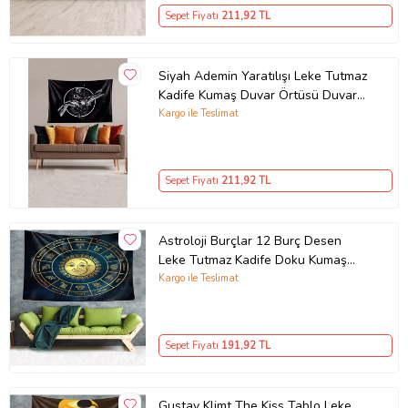
Sepet Fiyatı
211
,92 TL
Siyah Ademin Yaratılışı Leke Tutmaz
Kadife Kumaş Duvar Örtüsü Duvar
Halısı Tapestry
Kargo ile Teslimat
Sepet Fiyatı
211
,92 TL
Astroloji Burçlar 12 Burç Desen
Leke Tutmaz Kadife Doku Kumaş
Duvar Örtüsü Duvar Halısı Tapestry
Kargo ile Teslimat
(Lacivert-Sarı)
Sepet Fiyatı
191
,92 TL
Gustav Klimt The Kiss Tablo Leke