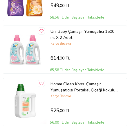
549
,00 TL
58,56 TL'den Başlayan Taksitlerle
Uni Baby Çamaşır Yumuşatıcı 1500
ml X 2 Adet
Kargo Bedava
614
,90 TL
65,58 TL'den Başlayan Taksitlerle
Homm Clean Kons. Çamaşır
Yumuşatıcısı Portakal Çiçeği Kokulu
1000 ml
Kargo Bedava
525
,00 TL
56,00 TL'den Başlayan Taksitlerle