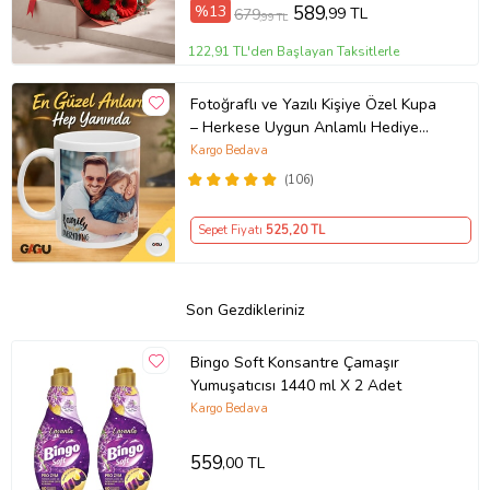
%13
589
,99 TL
679
,99 TL
122,91 TL'den Başlayan Taksitlerle
Fotoğraflı ve Yazılı Kişiye Özel Kupa
– Herkese Uygun Anlamlı Hediye
Porselen Baskılı Kupa (Beyaz)
Kargo Bedava
(106)
Sepet Fiyatı
525
,20 TL
Son Gezdikleriniz
Bingo Soft Konsantre Çamaşır
Yumuşatıcısı 1440 ml X 2 Adet
Kargo Bedava
559
,00 TL