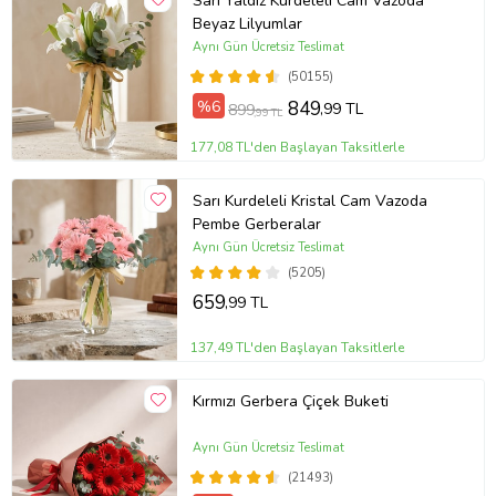
Sarı Yaldız Kurdeleli Cam Vazoda
Beyaz Lilyumlar
Aynı Gün Ücretsiz Teslimat
(50155)
%6
849
,99 TL
899
,99 TL
177,08 TL'den Başlayan Taksitlerle
Sarı Kurdeleli Kristal Cam Vazoda
Pembe Gerberalar
Aynı Gün Ücretsiz Teslimat
(5205)
659
,99 TL
137,49 TL'den Başlayan Taksitlerle
Kırmızı Gerbera Çiçek Buketi
Aynı Gün Ücretsiz Teslimat
(21493)