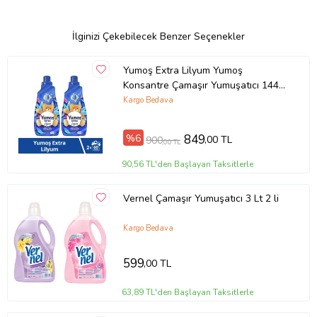
İlginizi Çekebilecek Benzer Seçenekler
Yumoş Extra Lilyum Yumoş
Konsantre Çamaşır Yumuşatıcı 1440
ml 60 Yıkama X2 ADET (Kırmızı)
Kargo Bedava
%6
849
,00 TL
900
,00 TL
90,56 TL'den Başlayan Taksitlerle
Vernel Çamaşır Yumuşatıcı 3 Lt 2 li
Kargo Bedava
599
,00 TL
63,89 TL'den Başlayan Taksitlerle