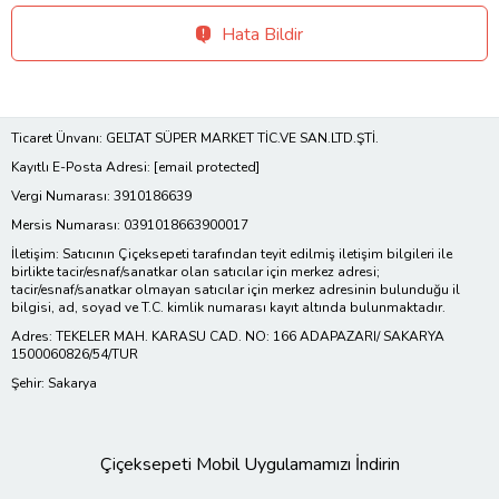
Hata Bildir
Ticaret Ünvanı: GELTAT SÜPER MARKET TİC.VE SAN.LTD.ŞTİ.
Kayıtlı E-Posta Adresi:
[email protected]
Vergi Numarası: 3910186639
Mersis Numarası: 0391018663900017
İletişim: Satıcının Çiçeksepeti tarafından teyit edilmiş iletişim bilgileri ile
birlikte tacir/esnaf/sanatkar olan satıcılar için merkez adresi;
tacir/esnaf/sanatkar olmayan satıcılar için merkez adresinin bulunduğu il
bilgisi, ad, soyad ve T.C. kimlik numarası kayıt altında bulunmaktadır.
Adres: TEKELER MAH. KARASU CAD. NO: 166 ADAPAZARI/ SAKARYA
1500060826/54/TUR
Şehir: Sakarya
Çiçeksepeti Mobil Uygulamamızı İndirin