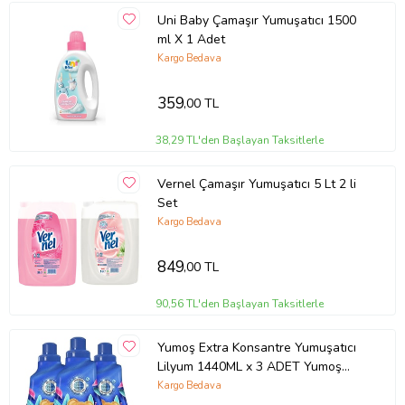
Uni Baby Çamaşır Yumuşatıcı 1500
ml X 1 Adet
Kargo Bedava
359
,00 TL
38,29 TL'den Başlayan Taksitlerle
Vernel Çamaşır Yumuşatıcı 5 Lt 2 li
Set
Kargo Bedava
849
,00 TL
90,56 TL'den Başlayan Taksitlerle
Yumoş Extra Konsantre Yumuşatıcı
Lilyum 1440ML x 3 ADET Yumoş
(Beyaz)
Kargo Bedava