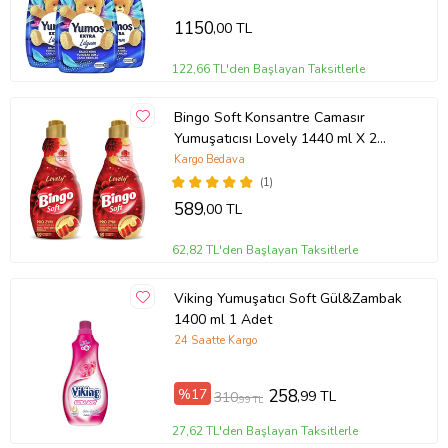
1150
,00 TL
122,66 TL'den Başlayan Taksitlerle
Bingo Soft Konsantre Camasır
Yumuşatıcısı Lovely 1440 ml X 2
Adet
Kargo Bedava
(1)
589
,00 TL
62,82 TL'den Başlayan Taksitlerle
Viking Yumuşatıcı Soft Gül&Zambak
1400 ml 1 Adet
24 Saatte Kargo
%17
258
,99 TL
310
,99 TL
27,62 TL'den Başlayan Taksitlerle