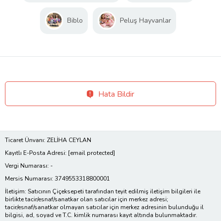
Biblo
Peluş Hayvanlar
Hata Bildir
Ticaret Ünvanı: ZELİHA CEYLAN
Kayıtlı E-Posta Adresi:
[email protected]
Vergi Numarası: -
Mersis Numarası: 3749553318800001
İletişim: Satıcının Çiçeksepeti tarafından teyit edilmiş iletişim bilgileri ile
birlikte tacir/esnaf/sanatkar olan satıcılar için merkez adresi;
tacir/esnaf/sanatkar olmayan satıcılar için merkez adresinin bulunduğu il
bilgisi, ad, soyad ve T.C. kimlik numarası kayıt altında bulunmaktadır.