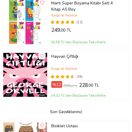
Martı Süper Boyama Kitabı Seti 4
Kitap A5 Boy
Kargo ile Teslimat
(13)
249
,00 TL
26,56 TL'den Başlayan Taksitlerle
Hayvan Çiftliği
Kargo ile Teslimat
(36)
%12
228
,00 TL
260
,00 TL
24,32 TL'den Başlayan Taksitlerle
Son Gezdikleriniz
Bisiklet Ustası