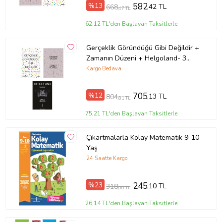
%13
582
,42 TL
668
,47 TL
62,12 TL'den Başlayan Taksitlerle
Gerçeklik Göründüğü Gibi Değildir +
Zamanın Düzeni + Helgoland- 3
Kitap Set - Iş Bankası Özel Set
Kargo Bedava
%12
705
,13 TL
804
,81 TL
75,21 TL'den Başlayan Taksitlerle
Çıkartmalarla Kolay Matematik 9-10
Yaş
24 Saatte Kargo
%23
245
,10 TL
318
,00 TL
26,14 TL'den Başlayan Taksitlerle