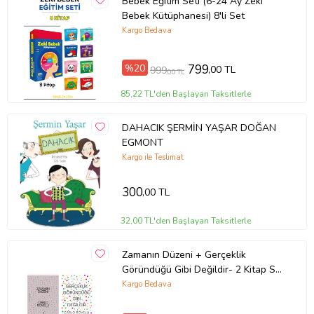
Bebek Eğitim Seti (6-24 Ay Zeki
Bebek Kütüphanesi) 8'li Set
Kargo Bedava
%20
799
,00 TL
999
,00 TL
85,22 TL'den Başlayan Taksitlerle
DAHACIK ŞERMİN YAŞAR DOĞAN
EGMONT
Kargo ile Teslimat
300
,00 TL
32,00 TL'den Başlayan Taksitlerle
Zamanın Düzeni + Gerçeklik
Göründüğü Gibi Değildir- 2 Kitap Set
- Iş Bankası Özel Set Zamanın
Kargo Bedava
Düzeni