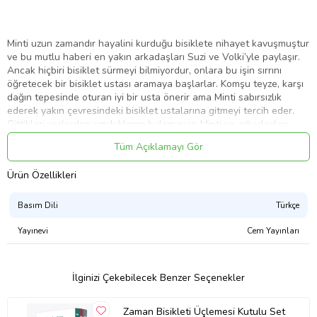
Minti uzun zamandır hayalini kurduğu bisiklete nihayet kavuşmuştur
ve bu mutlu haberi en yakın arkadaşları Suzi ve Volki’yle paylaşır.
Ancak hiçbiri bisiklet sürmeyi bilmiyordur, onlara bu işin sırrını
öğretecek bir bisiklet ustası aramaya başlarlar. Komşu teyze, karşı
dağın tepesinde oturan iyi bir usta önerir ama Minti sabırsızlık
ederek yakın çevresindeki bisiklet ustalarına gitmeyi tercih eder.
Gittikleri yerlerden umduklarını bulamayan Minti ve arkadaşları
sonunda uzun bir yolculuğu göze alıp karşı dağa gitmeye karar
Tüm Açıklamayı Gör
verir. Bisiklet sürmenin inceliklerini öğrenmek için uzun ve engebeli
bir yoldan geçmeleri gerekecektir.
Ürün Özellikleri
Basım Dili
Türkçe
Hikâye uzak bir diyarda, bir çocuğun hayaliyle başlar. Hayaller
hayalleri besler, mutluluklar ortak oldukça çoğalır ve çocuklar
Yayınevi
Cem Yayınları
çabalayarak hayallerine kavuşur. Ustanın da onlara dediği gibi,
“Düşmeden öğrenilmez!”
İlginizi Çekebilecek Benzer Seçenekler
Özge Bahar Sunar’ın bir solukta okunan bu masalsı öyküsüne,
Zaman Bisikleti Üçlemesi Kutulu Set
Polonyalı çizer Aleksandra Fabia-Tugal’ın büyüleyici çizimleri eşlik