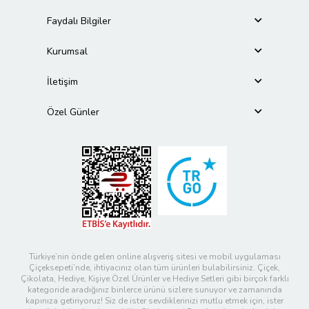
Faydalı Bilgiler
Kurumsal
İletişim
Özel Günler
Türkiye’nin önde gelen online alışveriş sitesi ve mobil uygulaması
Çiçeksepeti’nde, ihtiyacınız olan tüm ürünleri bulabilirsiniz. Çiçek,
Çikolata, Hediye, Kişiye Özel Ürünler ve Hediye Setleri gibi birçok farklı
kategoride aradığınız binlerce ürünü sizlere sunuyor ve zamanında
kapınıza getiriyoruz! Siz de ister sevdiklerinizi mutlu etmek için, ister