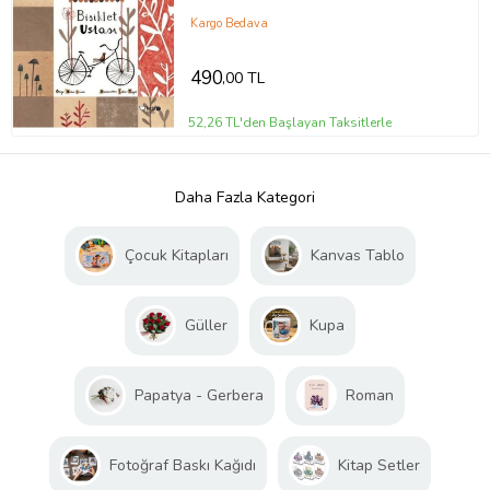
Kargo Bedava
490
,00 TL
52,26 TL'den Başlayan Taksitlerle
Daha Fazla Kategori
Çocuk Kitapları
Kanvas Tablo
Güller
Kupa
Papatya - Gerbera
Roman
Fotoğraf Baskı Kağıdı
Kitap Setler