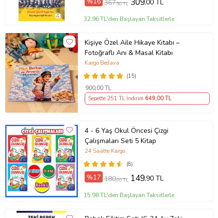
%16
309
,00 TL
367
,50 TL
32,96 TL'den Başlayan Taksitlerle
Kişiye Özel Aile Hikaye Kitabı –
Fotoğraflı Anı & Masal Kitabı
Kargo Bedava
(15)
900
,00 TL
Sepette 251 TL İndirim
649
,00 TL
4 - 6 Yaş Okul Öncesi Çizgi
Çalışmaları Seti 5 Kitap
24 Saatte Kargo
(8)
%17
149
,90 TL
180
,00 TL
15,98 TL'den Başlayan Taksitlerle