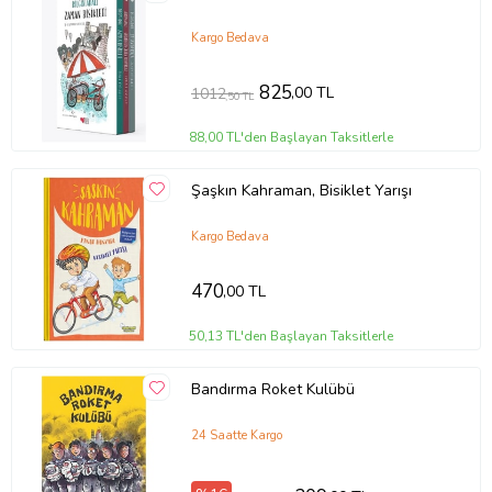
ediyor.
Kargo Bedava
Ürün Adı: Bisiklet Ustası
825
,00 TL
1012
,50 TL
88,00 TL'den Başlayan Taksitlerle
Ürün Kodu: 9786052079089
Şaşkın Kahraman, Bisiklet Yarışı
Yazar: Özge Bahar Sunar
Kargo Bedava
Basım Yılı: 2017
470
,00 TL
Kapak Türü: Ciltli
50,13 TL'den Başlayan Taksitlerle
Sayfa Sayısı: 32
Bandırma Roket Kulübü
Kağıt Cinsi: 1. Hamur
24 Saatte Kargo
Çevirmen:
Ürün Kodu:
kcm29150921