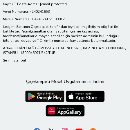
Kayıtlı E-Posta Adresi:
[email protected]
Vergi Numarası: 4240241653
Mersis Numarası: 0424024165300012
İletişim: Satıcının Çiçeksepeti tarafından teyit edilmiş iletişim bilgileri ile
birlikte tacir/esnaf/sanatkar olan satıcılar için merkez adresi;
tacir/esnaf/sanatkar olmayan satıcılar için merkez adresinin bulunduğu il
bilgisi, ad, soyad ve T.C. kimlik numarası kayıt altında bulunmaktadır.
Adres: CEVİZLİBAĞ GÜMÜŞSUYU CAD NO: 56 İÇ KAPI NO: AZEYTİNBURNU/
İSTANBUL 1500046971/342/TUR
Şehir: İstanbul
Çiçeksepeti Mobil Uygulamamızı İndirin