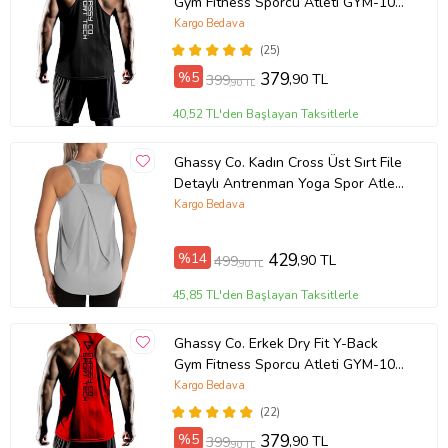
Gym Fitness Sporcu Atleti GYM-101
(Siyah)
Kargo Bedava
(25)
%5
379
,90 TL
399
,90 TL
40,52 TL'den Başlayan Taksitlerle
Ghassy Co. Kadın Cross Üst Sırt File
Detaylı Antrenman Yoga Spor Atlet
Tank Tops 1783 (Açık Gri)
Kargo Bedava
%14
429
,90 TL
499
,90 TL
45,85 TL'den Başlayan Taksitlerle
Ghassy Co. Erkek Dry Fit Y-Back
Gym Fitness Sporcu Atleti GYM-101
(Kırmızı)
Kargo Bedava
(22)
%5
379
,90 TL
399
,90 TL