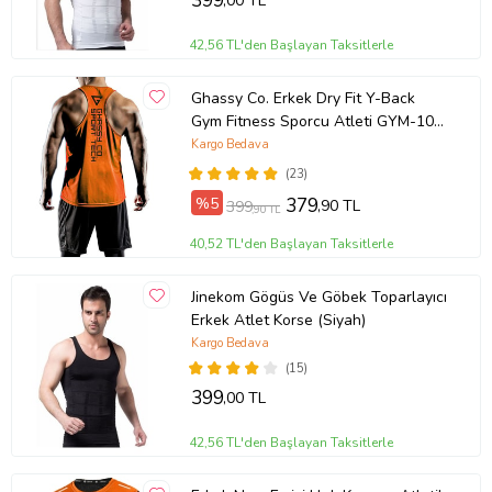
399
,00 TL
42,56 TL'den Başlayan Taksitlerle
Ghassy Co. Erkek Dry Fit Y-Back
Gym Fitness Sporcu Atleti GYM-101
(Turuncu)
Kargo Bedava
(23)
%5
379
,90 TL
399
,90 TL
40,52 TL'den Başlayan Taksitlerle
Jinekom Gögüs Ve Göbek Toparlayıcı
Erkek Atlet Korse (Siyah)
Kargo Bedava
(15)
399
,00 TL
42,56 TL'den Başlayan Taksitlerle