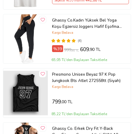
Sepette %10 İndirim
441
,00 TL
Ghassy Co.Kadın Yüksek Bel Yoga
Koşu Egzersiz Joggers Hafif Eşofman
Altı
Kargo Bedava
(4)
%39
609
,90 TL
999
,90 TL
65,05 TL'den Başlayan Taksitlerle
Presmono Unisex Beyaz 97 K Pop
Jungkook Bts Atlet 272558tt (Siyah)
Kargo Bedava
799
,00 TL
85,22 TL'den Başlayan Taksitlerle
Ghassy Co. Erkek Dry Fit Y-Back