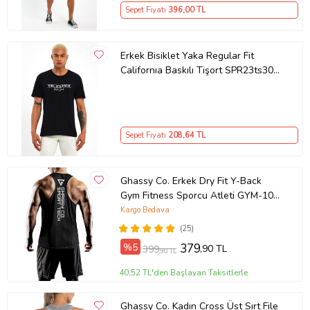
Sepet Fiyatı
396
,00 TL
Erkek Bisiklet Yaka Regular Fit
Californıa Baskılı Tişort SPR23ts304
(Siyah)
Sepet Fiyatı
208
,64 TL
Ghassy Co. Erkek Dry Fit Y-Back
Gym Fitness Sporcu Atleti GYM-101
(Siyah)
Kargo Bedava
(25)
%5
379
,90 TL
399
,90 TL
40,52 TL'den Başlayan Taksitlerle
Ghassy Co. Kadın Cross Üst Sırt File