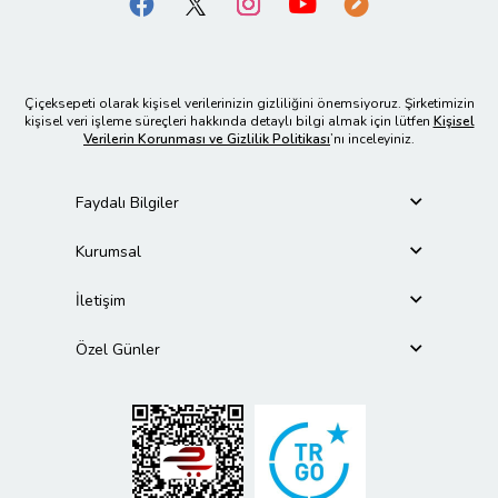
Çiçeksepeti olarak kişisel verilerinizin gizliliğini önemsiyoruz. Şirketimizin
kişisel veri işleme süreçleri hakkında detaylı bilgi almak için lütfen
Kişisel
Verilerin Korunması ve Gizlilik Politikası
’nı inceleyiniz.
Faydalı Bilgiler
Kurumsal
İletişim
Özel Günler