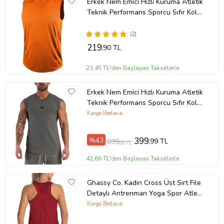
Erkek Nem Emici Hızlı Kuruma Atletik
Teknik Performans Sporcu Sıfır Kol
T-shirt DRIFIT-SIFIRKOL (Turuncu)
(2)
219
,90 TL
23,45 TL'den Başlayan Taksitlerle
Erkek Nem Emici Hızlı Kuruma Atletik
Teknik Performans Sporcu Sıfır Kol
T-shirt MG-ATLET (Füme)
Kargo Bedava
%43
399
,99 TL
699
,00 TL
42,66 TL'den Başlayan Taksitlerle
Ghassy Co. Kadın Cross Üst Sırt File
Detaylı Antrenman Yoga Spor Atlet
Tank Tops 1783 (Kırmızı)
Kargo Bedava