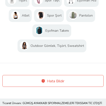
Tişört
Spor Tayt
Eşofman Altı
Atlet
Spor Şort
Pantolon
Eşofman Takımı
Outdoor Gömlek, Tişört, Sweatshirt
Hata Bildir
Ticaret Ünvanı: GÜMÜŞ AYAKKABI SPORMALZEMELERİ TEKSSAN TİC LTDŞTİ