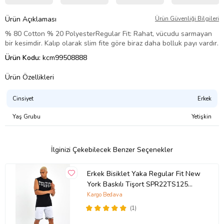
Ürün Açıklaması
Ürün Güvenliği Bilgileri
% 80 Cotton % 20 Polyester
Regular Fit: Rahat, vücudu sarmayan
bir kesimdir.
Kalıp olarak slim fite göre biraz daha bolluk payı vardır.
Ürün Kodu:
kcm99508888
Ürün Özellikleri
Cinsiyet
Erkek
Yaş Grubu
Yetişkin
İlginizi Çekebilecek Benzer Seçenekler
Erkek Bisiklet Yaka Regular Fit New
York Baskılı Tişort SPR22TS125
(Siyah)
Kargo Bedava
(1)