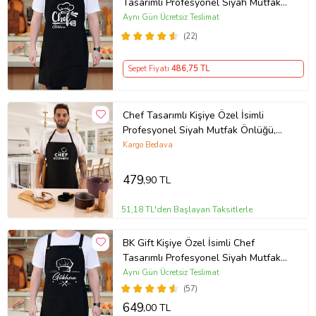
Tasarımlı Profesyonel Siyah Mutfak
Önlüğü, Aşçı Önlüğü, Şef Önlüğü,
Aynı Gün Ücretsiz Teslimat
Arkadaşa Hediye-5
(22)
Sepet Fiyatı
486
,75 TL
Chef Tasarımlı Kişiye Özel İsimli
Profesyonel Siyah Mutfak Önlüğü,
Aşçı
Kargo Bedava
479
,90 TL
51,18 TL'den Başlayan Taksitlerle
BK Gift Kişiye Özel İsimli Chef
Tasarımlı Profesyonel Siyah Mutfak
Önlüğü, Aşçı Önlüğü, Şef Önlüğü,
Aynı Gün Ücretsiz Teslimat
Arkadaşa Hediye-4
(57)
649
,00 TL