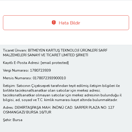
Hata Bildir
Ticaret Ünvanı: BİTMEYEN KARTUŞ TEKNOLOJİ ÜRÜNLERİ SARF
MALZEMELERİ SANAYİ VE TİCARET LİMİTED ŞİRKETİ
Kayıtlı E-Posta Adresi:
[email protected]
Vergi Numarası: 1780723939
Mersis Numarası: 0178072393900010
İletişim: Satıcının Çiçeksepeti tarafından teyit edilmiş iletişim bilgileri ile
birlikte tacir/esnaf/sanatkar olan satıcılar için merkez adresi;
tacir/esnaf/sanatkar olmayan satıcılar için merkez adresinin bulunduğu il
bilgisi, ad, soyad ve T.C. kimlik numarası kayıt altında bulunmaktadır.
Adres: DEMİRTAŞPAŞA MAH. İNÖNÜ CAD. SARPER PLAZA NO: 127
OSMANGAZİ/ BURSA 16/TUR
Şehir: Bursa