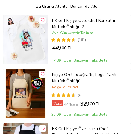
Bu Ürünü Alanlar Bunları da Aldı
BK Gift Kişiye Özel Chef Karikatür
Mutfak Önlüğü 2
Aynı Gün Ücretsiz Teslimat
(161)
449
,00 TL
47,89 TL'den Başlayan Taksitlerle
Kişiye Özel Fotoğraflı , Logo, Yazılı
Mutfak Önlüğü
Kargo ile Teslimat
(4)
%26
329
,00 TL
444
,00 TL
35,09 TL'den Başlayan Taksitlerle
BK Gift Kişiye Özel İsimli Chef