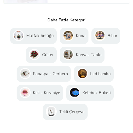
Daha Fazla Kategori
Mutfak önlüğü
Kupa
Biblo
Güller
Kanvas Tablo
Papatya - Gerbera
Led Lamba
Kek - Kurabiye
Kelebek Buketi
Tekli Çerçeve