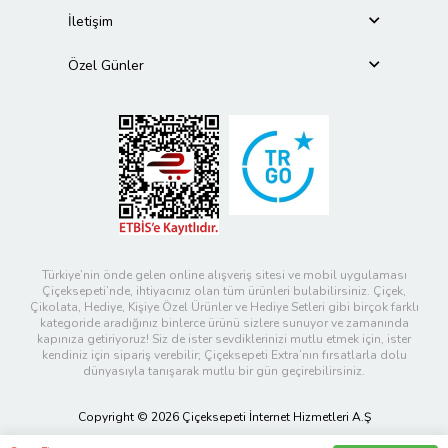
İletişim
Özel Günler
Türkiye’nin önde gelen online alışveriş sitesi ve mobil uygulaması
Çiçeksepeti’nde, ihtiyacınız olan tüm ürünleri bulabilirsiniz. Çiçek,
Çikolata, Hediye, Kişiye Özel Ürünler ve Hediye Setleri gibi birçok farklı
kategoride aradığınız binlerce ürünü sizlere sunuyor ve zamanında
kapınıza getiriyoruz! Siz de ister sevdiklerinizi mutlu etmek için, ister
kendiniz için sipariş verebilir; Çiçeksepeti Extra’nın fırsatlarla dolu
dünyasıyla tanışarak mutlu bir gün geçirebilirsiniz.
Copyright © 2026 Çiçeksepeti İnternet Hizmetleri A.Ş