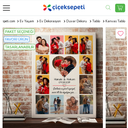
ksepeti.com
Ev Yaşam
Ev Dekorasyon
Duvar Dekoru
Tablo
Kanvas Tablo
PAKET SEÇENEĞİ
FAVORİ ÜRÜN
TASARLANABİLİR