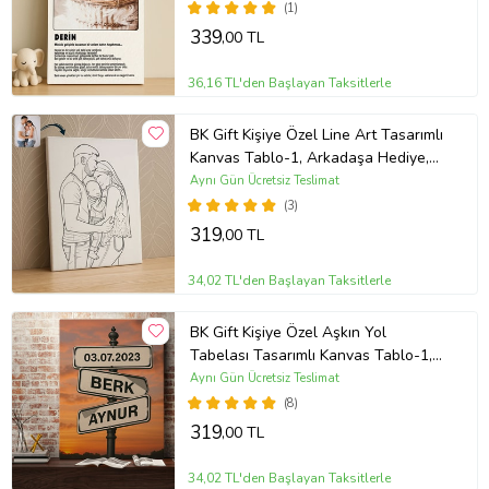
alanlarınıza zarif bir dekoratif dokunuş ekler.
(1)
339
,00 TL
romantik kanvas tablo, sevgiliye özel tablo, aşk tablosu, kişiye özel
kanvas baskı, fotoğraf baskılı tablo, duvar dekorasyonu, yıl dönümü
hediyesi, çiftlere özel hediye, kişisel hediye tablo
36,16 TL'den Başlayan Taksitlerle
Ürün Kodu:
kcm84811746
BK Gift Kişiye Özel Line Art Tasarımlı
Kanvas Tablo-1, Arkadaşa Hediye,
Sevgiliye Hediye, Eşe Hediye
Aynı Gün Ücretsiz Teslimat
(3)
319
,00 TL
34,02 TL'den Başlayan Taksitlerle
BK Gift Kişiye Özel Aşkın Yol
Tabelası Tasarımlı Kanvas Tablo-1,
Sevgiliye Hediye, Eşe Hediye,
Aynı Gün Ücretsiz Teslimat
Yıldönümü Hediyesi
(8)
319
,00 TL
34,02 TL'den Başlayan Taksitlerle