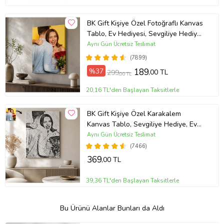
BK Gift Kişiye Özel Fotoğraflı Kanvas
Tablo, Ev Hediyesi, Sevgiliye Hediye,
Arkadaşa Hediye
Aynı Gün Ücretsiz Teslimat
(7899)
%37
189
,00 TL
299
,00 TL
20,16 TL'den Başlayan Taksitlerle
BK Gift Kişiye Özel Karakalem
Kanvas Tablo, Sevgiliye Hediye, Ev
Hediyesi, Arkadaşa Hediye
Aynı Gün Ücretsiz Teslimat
(7466)
369
,00 TL
39,36 TL'den Başlayan Taksitlerle
Bu Ürünü Alanlar Bunları da Aldı