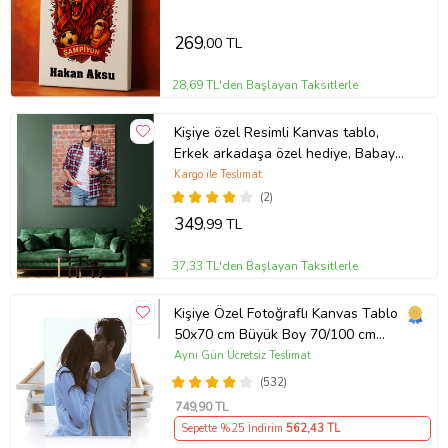
Doğum Günü Hediyesi, Arkadaşa
Hediye
269
,00 TL
28,69 TL'den Başlayan Taksitlerle
Kişiye özel Resimli Kanvas tablo,
Erkek arkadaşa özel hediye, Babaya
özel hediye, Abi- Kardeşe özel
Kargo ile Teslimat
hediye
(2)
349
,99 TL
37,33 TL'den Başlayan Taksitlerle
Kişiye Özel Fotoğraflı Kanvas Tablo
50x70 cm Büyük Boy 70/100 cm
Duvar Tablosu – Sevgiliye & Aileye
Aynı Gün Ücretsiz Teslimat
Anlamlı Hediye , Babaya Hediye
(532)
749
,90 TL
Sepette %25 İndirim
562
,43 TL