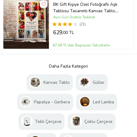
BK Gift Kişiye Özel Fotoğraflı Aşk
Tablosu Tasarımlı Kanvas Tablo,
Sevgiliye Hediye, Ev Hediyesi
Aynı Gün Ücretsiz Teslimat
(21)
629
,00 TL
67,09 TL'den Başlayan Taksitlerle
Daha Fazla Kategori
Kanvas Tablo
Güller
Papatya - Gerbera
Led Lamba
Tekli Çerçeve
Çoklu Çerçeve