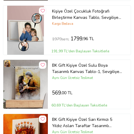
Kişiye Özel Çocukluk Fotoğrafı
Birleştirme Kanvas Tablo, Sevgiliye
Hediye, Arkadaşa Hediye
Kargo Bedava
1799
,96 TL
1979
,96 TL
191,99 TL'den Başlayan Taksitlerle
BK Gift Kişiye Özel Sulu Boya
Tasarımlı Kanvas Tablo-1, Sevgiliye
Hediye, Sevgililer Günü Hediyesi
Aynı Gün Ücretsiz Teslimat
569
,00 TL
60,69 TL'den Başlayan Taksitlerle
BK Gift Kişiye Özel Sarı Kırmızı 5
Yıldız Aslan Taraftar Tasarımlı
Kanvas Tablo-6, Taraftar Hediyesi,
Aynı Gün Ücretsiz Teslimat