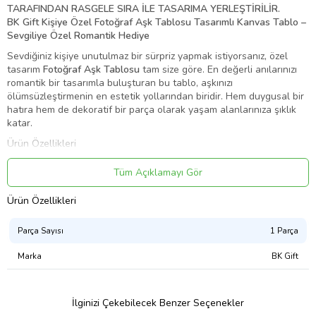
TARAFINDAN RASGELE SIRA İLE TASARIMA YERLEŞTİRİLİR.
BK Gift Kişiye Özel Fotoğraf Aşk Tablosu Tasarımlı Kanvas Tablo –
Sevgiliye Özel Romantik Hediye
Sevdiğiniz kişiye unutulmaz bir sürpriz yapmak istiyorsanız, özel
tasarım
Fotoğraf Aşk Tablosu
tam size göre. En değerli anılarınızı
romantik bir tasarımla buluşturan bu tablo, aşkınızı
ölümsüzleştirmenin en estetik yollarından biridir. Hem duygusal bir
hatıra hem de dekoratif bir parça olarak yaşam alanlarınıza şıklık
katar.
Ürün Özellikleri
Baskı Kalitesi
: Dünya standartlarında 4 renk baskı tekniği ile canlı
Tüm Açıklamayı Gör
ve net görseller.
Kişiye Özel Tasarım
: Gönderdiğiniz fotoğraflar profesyonel grafik
Ürün Özellikleri
ekibi tarafından özel aşk temalarıyla hazırlanır.
Kullanıma Hazır
Parça Sayısı
: Tablo, ahşap gergilerle gerilmiş şekilde çerçevesiz
1 Parça
modern tasarımla duvarınıza asılmaya hazır gelir.
Marka
BK Gift
Malzeme
: Kaliteli kanvas kumaş üzerine uzun ömürlü baskı.
Ebat Seçenekleri
: Tercihinize göre farklı ölçülerde hazırlanabilir.
İlginizi Çekebilecek Benzer Seçenekler
Paketleme
: Özel kutusunda özenle paketlenerek gönderilir.