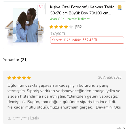
Kişiye Özel Fotoğraflı Kanvas Tablo
50x70 cm Büyük Boy 70/100 cm
Duvar Tablosu – Sevgiliye & Aileye
Aynı Gün Ücretsiz Teslimat
Anlamlı Hediye , Babaya Hediye
(532)
749
,90 TL
Sepette %25 İndirim
562
,43 TL
Yorumlar (21)
30 Aralık 2025
Oğlumun uzakta yaşayan arkadaşı için bu ürünü sipariş
vermiştim. Sipariş verirken yetişmeyeceğinden endişeliydim ve
sizden hızlandırma rica etmiştim. “Elimizden geleni yapacağız”
demiştiniz. Bugün, tam doğum gününde sipariş teslim edildi.
Ne kadar mutlu olduğumuzu anlatmam gerçek
G*** ç***
İZMİR
0