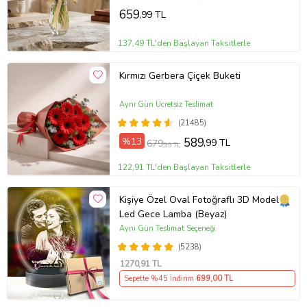
659
,99 TL
137,49 TL'den Başlayan Taksitlerle
Kırmızı Gerbera Çiçek Buketi
Aynı Gün Ücretsiz Teslimat
(21485)
%13
589
,99 TL
679
,99 TL
122,91 TL'den Başlayan Taksitlerle
Kişiye Özel Oval Fotoğraflı 3D Model
Led Gece Lamba (Beyaz)
Aynı Gün Teslimat Seçeneği
(5238)
1270
,91 TL
Sepette %45 İndirim
699
,00 TL