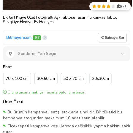
(
21
)
BK Gift Kişiye Özel Fotoğraflı Aşk Tablosu Tasarımlı Kanvas Tablo,
Sevgiliye Hediye, Ev Hediyesi
Bitmeyencom
9,7
Satıcıya Sor
Gönderim Yeri Seçin
Ebat
70 x 100 cm
30x50 cm
50 x 70 cm
20x30cm
Ürünü tasarlamak için Tasarla butonuna basın.
Ürün Özeti
Bu ürünün kampanyalı satışı stoklarla sınırlıdır. Bir tüketici bu
kampanya stoğundan maksimum 10 adet satın alabilir.
Çiçeksepeti kampanya koşullarında değişiklik yapma hakkını saklı
tutar.