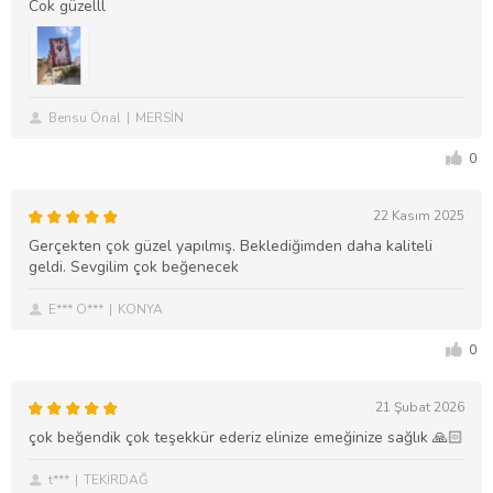
Cok güzelll
Bensu Önal
MERSİN
0
22 Kasım 2025
Gerçekten çok güzel yapılmış. Beklediğimden daha kaliteli
geldi. Sevgilim çok beğenecek
E*** O***
KONYA
0
21 Şubat 2026
çok beğendik çok teşekkür ederiz elinize emeğinize sağlık 🙏🏻
t***
TEKİRDAĞ