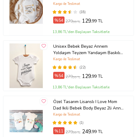
Kargo ile Teslimat
(18)
%54
129
,99 TL
279
,99 TL
13,86 TL'den Başlayan Taksitlerle
Unisex Bebek Beyaz Annem
Yoldaşım Teyzem Yandaşım Baskılı
Body Zıbın
Kargo ile Teslimat
(22)
%54
129
,99 TL
279
,99 TL
13,86 TL'den Başlayan Taksitlerle
Özel Tasarım Lisanslı I Love Mom
Dad Ikili Bebek Body Beyaz 2li Anne
Baba Bebek Badi Zıbın
Kargo ile Teslimat
(1)
%11
249
,99 TL
279
,99 TL