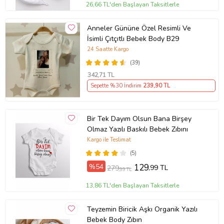
26,66 TL'den Başlayan Taksitlerle
Anneler Gününe Özel Resimli Ve
İsimli Çıtçıtlı Bebek Body B29
24 Saatte Kargo
(39)
342
,71 TL
Sepette %30 İndirim
239
,90 TL
Bir Tek Dayım Olsun Bana Birşey
Olmaz Yazılı Baskılı Bebek Zıbını
Kargo ile Teslimat
(5)
%54
129
,99 TL
279
,99 TL
13,86 TL'den Başlayan Taksitlerle
Teyzemin Biricik Aşkı Organik Yazılı
Bebek Body Zıbın