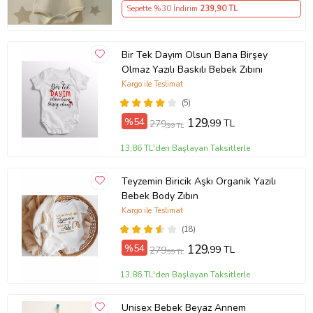
Sepette %30 İndirim
239
,90 TL
Bir Tek Dayım Olsun Bana Birşey
Olmaz Yazılı Baskılı Bebek Zıbını
Kargo ile Teslimat
(5)
%54
129
,99 TL
279
,99 TL
13,86 TL'den Başlayan Taksitlerle
Teyzemin Biricik Aşkı Organik Yazılı
Bebek Body Zıbın
Kargo ile Teslimat
(18)
%54
129
,99 TL
279
,99 TL
13,86 TL'den Başlayan Taksitlerle
Unisex Bebek Beyaz Annem