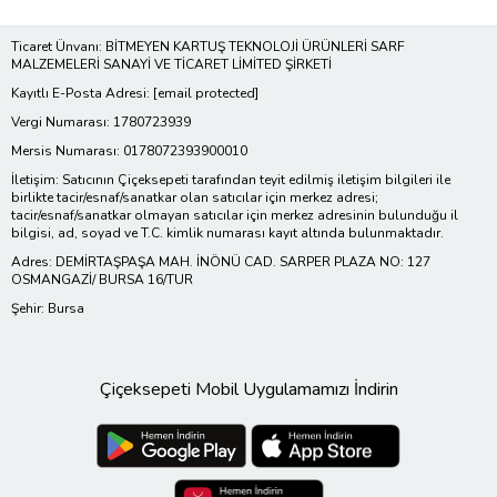
Ticaret Ünvanı: BİTMEYEN KARTUŞ TEKNOLOJİ ÜRÜNLERİ SARF
MALZEMELERİ SANAYİ VE TİCARET LİMİTED ŞİRKETİ
Kayıtlı E-Posta Adresi:
[email protected]
Vergi Numarası: 1780723939
Mersis Numarası: 0178072393900010
İletişim: Satıcının Çiçeksepeti tarafından teyit edilmiş iletişim bilgileri ile
birlikte tacir/esnaf/sanatkar olan satıcılar için merkez adresi;
tacir/esnaf/sanatkar olmayan satıcılar için merkez adresinin bulunduğu il
bilgisi, ad, soyad ve T.C. kimlik numarası kayıt altında bulunmaktadır.
Adres: DEMİRTAŞPAŞA MAH. İNÖNÜ CAD. SARPER PLAZA NO: 127
OSMANGAZİ/ BURSA 16/TUR
Şehir: Bursa
Çiçeksepeti Mobil Uygulamamızı İndirin