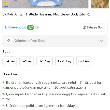
BK Kids Amcam Halleder Tasarımlı Mavi Bebek Body Zıbın-1
Bitmeyencom
9,7
Satıcıya Sor
Gönderim Yeri Seçin
Beden
3-6 ay
6-9 ay
9-12 ay
12-18 ay
0-3 Ay
Ürün Özeti
Bu ürünün kampanyalı satışı stoklarla sınırlıdır. Bir tüketici bu
kampanya stoğundan maksimum 10 adet satın alabilir.
Çiçeksepeti kampanya koşullarında değişiklik yapma hakkını saklı
tutar.
Ürünün iade politikasını öğrenmek için
tıklayın.