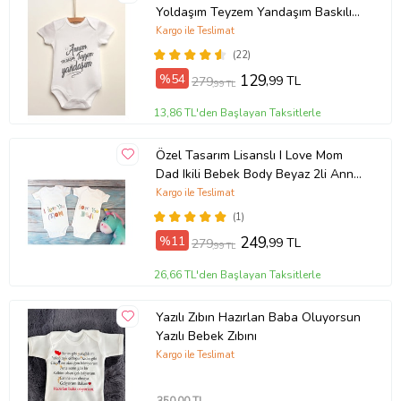
Yoldaşım Teyzem Yandaşım Baskılı
Body Zıbın
Kargo ile Teslimat
(22)
%54
129
,99 TL
279
,99 TL
13,86 TL'den Başlayan Taksitlerle
Özel Tasarım Lisanslı I Love Mom
Dad Ikili Bebek Body Beyaz 2li Anne
Baba Bebek Badi Zıbın
Kargo ile Teslimat
(1)
%11
249
,99 TL
279
,99 TL
26,66 TL'den Başlayan Taksitlerle
Yazılı Zıbın Hazırlan Baba Oluyorsun
Yazılı Bebek Zıbını
Kargo ile Teslimat