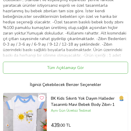
yaratacak ürünler istiyorsanız esprili ve özel tasarımlarla
hazırlanmış bu bebek zıbınları tam size göre. İster kendi
bebeğinize,ister sevdiklerinizin bebekleri için özel ve harika bir
hediye seçeneği olacaktır. -Özel tasarım baskılı bebek body zıbını
%100 pamuklu kumaştan üretilmiş olup,sağlık açısından hiçbir
zararı yoktur.Yumuşak dokuludur. -Kullanımı rahattır. Alt kısmındaki
çıt çıtları sayesinde rahat giydirilip çıkarılmaktadır. -Zıbın Bedenleri:
0-3 ay / 3-6 ay / 6-9 ay / 9-12 / 12-18 ay şeklindedir. -Zıbın
üzerindeki baskı sağlıklı boyalarla basılmaktadır. Ürün üzerindeki
baskı da herhangi bir silinme olmayacaktır. -Ürün içeriği ; 1 adet
bebek body zıbın olarak gönderimi yapılacaktır. Resimlerde ki diğer
aksesuarlar görsel amaçlı olup ürüne dahil değildir. -Yıkama
Tüm Açıklamayı Gör
Talimatı : Ürünün uzun süreli kullanımı için çamaşır suyu
kullanmayınız,kurutucuda kurutmayınız. Çamaşır makinesinde 30°
de yıkanması tavsiye edilir. Hassas programda ütülenmelidir. ,
İlginizi Çekebilecek Benzer Seçenekler
Bebek Body Zıbın
Ürün Kodu:
kcm47426286
BK Kids Sıkıntı Yok Dayım Halleder
Tasarımlı Mavi Bebek Body Zıbın-1
Aynı Gün Ücretsiz Teslimat
439
,00 TL