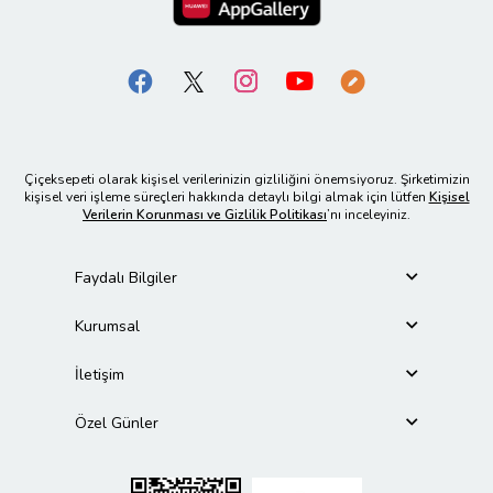
Çiçeksepeti olarak kişisel verilerinizin gizliliğini önemsiyoruz. Şirketimizin
kişisel veri işleme süreçleri hakkında detaylı bilgi almak için lütfen
Kişisel
Verilerin Korunması ve Gizlilik Politikası
’nı inceleyiniz.
Faydalı Bilgiler
Kurumsal
İletişim
Özel Günler