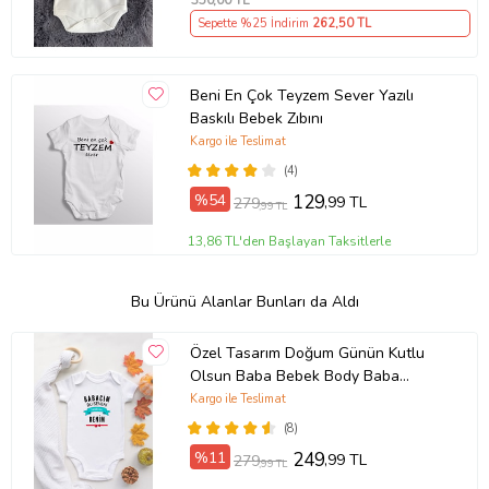
350
,00 TL
Sepette %25 İndirim
262
,50 TL
Beni En Çok Teyzem Sever Yazılı
Baskılı Bebek Zıbını
Kargo ile Teslimat
(4)
%54
129
,99 TL
279
,99 TL
13,86 TL'den Başlayan Taksitlerle
Bu Ürünü Alanlar Bunları da Aldı
Özel Tasarım Doğum Günün Kutlu
Olsun Baba Bebek Body Baba
Doğumgünü Hediye Bebek Badi
Kargo ile Teslimat
Zıbın
(8)
%11
249
,99 TL
279
,99 TL