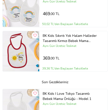
Aynı Gün Ücretsiz Teslimat
469
,00 TL
50,02 TL'den Başlayan Taksitlerle
BK Kids Sıkıntı Yok Halam Halleder
Tasarımlı Kırmızı Bebek Mama
Önlüğü-1
Aynı Gün Ücretsiz Teslimat
369
,00 TL
39,36 TL'den Başlayan Taksitlerle
Son Gezdikleriniz
BK Kids I Love Tokyo Tasarımlı
Bebek Mama Önlüğü - Model 1
Aynı Gün Ücretsiz Teslimat