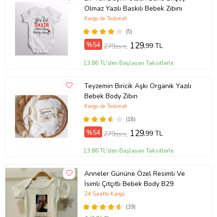
Olmaz Yazılı Baskılı Bebek Zıbını
Kargo ile Teslimat
(5)
%54
129
,99 TL
279
,99 TL
13,86 TL'den Başlayan Taksitlerle
Teyzemin Biricik Aşkı Organik Yazılı
Bebek Body Zıbın
Kargo ile Teslimat
(18)
%54
129
,99 TL
279
,99 TL
13,86 TL'den Başlayan Taksitlerle
Anneler Gününe Özel Resimli Ve
İsimli Çıtçıtlı Bebek Body B29
24 Saatte Kargo
(39)