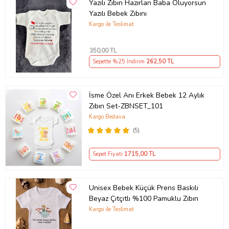
Yazılı Zıbın Hazırlan Baba Oluyorsun
Yazılı Bebek Zıbını
Kargo ile Teslimat
350
,00 TL
Sepette %25 İndirim
262
,50 TL
İsme Özel Anı Erkek Bebek 12 Aylık
Zıbın Set-ZBNSET_101
Kargo Bedava
(5)
Sepet Fiyatı
1715
,00 TL
Unisex Bebek Küçük Prens Baskılı
Beyaz Çıtçıtlı %100 Pamuklu Zıbın
Kargo ile Teslimat