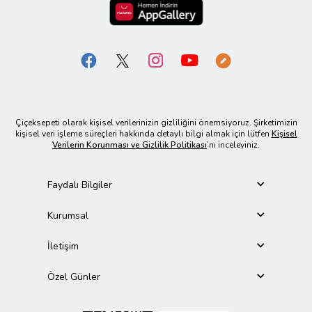
Çiçeksepeti olarak kişisel verilerinizin gizliliğini önemsiyoruz. Şirketimizin
kişisel veri işleme süreçleri hakkında detaylı bilgi almak için lütfen
Kişisel
Verilerin Korunması ve Gizlilik Politikası
’nı inceleyiniz.
Faydalı Bilgiler
Kurumsal
İletişim
Özel Günler