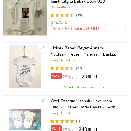
İsimli Çıtçıtlı Bebek Body B29
24 Saatte Kargo
(39)
342
,71 TL
Sepette %30 İndirim
239
,90 TL
Unisex Bebek Beyaz Annem
Yoldaşım Teyzem Yandaşım Baskılı
Body Zıbın
Kargo ile Teslimat
(22)
%54
129
,99 TL
279
,99 TL
13,86 TL'den Başlayan Taksitlerle
Özel Tasarım Lisanslı I Love Mom
Dad Ikili Bebek Body Beyaz 2li Anne
Baba Bebek Badi Zıbın
Kargo ile Teslimat
(1)
%11
249
,99 TL
279
,99 TL