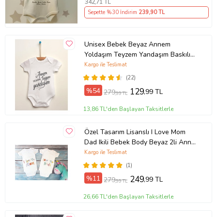
342
,71 TL
Sepette %30 İndirim
239
,90 TL
Unisex Bebek Beyaz Annem
Yoldaşım Teyzem Yandaşım Baskılı
Body Zıbın
Kargo ile Teslimat
(22)
%54
129
,99 TL
279
,99 TL
13,86 TL'den Başlayan Taksitlerle
Özel Tasarım Lisanslı I Love Mom
Dad Ikili Bebek Body Beyaz 2li Anne
Baba Bebek Badi Zıbın
Kargo ile Teslimat
(1)
%11
249
,99 TL
279
,99 TL
26,66 TL'den Başlayan Taksitlerle