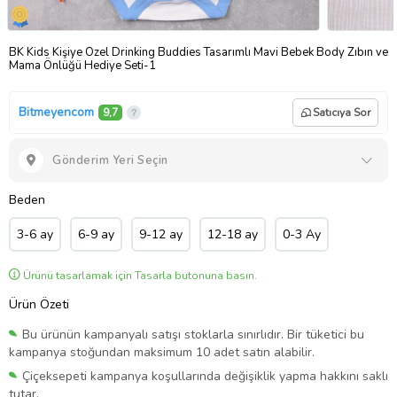
BK Kids Kişiye Özel Drinking Buddies Tasarımlı Mavi Bebek Body Zıbın ve
Mama Önlüğü Hediye Seti-1
Bitmeyencom
9,7
Satıcıya Sor
Gönderim Yeri Seçin
Beden
3-6 ay
6-9 ay
9-12 ay
12-18 ay
0-3 Ay
Ürünü tasarlamak için Tasarla butonuna basın.
Ürün Özeti
Bu ürünün kampanyalı satışı stoklarla sınırlıdır. Bir tüketici bu
kampanya stoğundan maksimum 10 adet satın alabilir.
Çiçeksepeti kampanya koşullarında değişiklik yapma hakkını saklı
tutar.