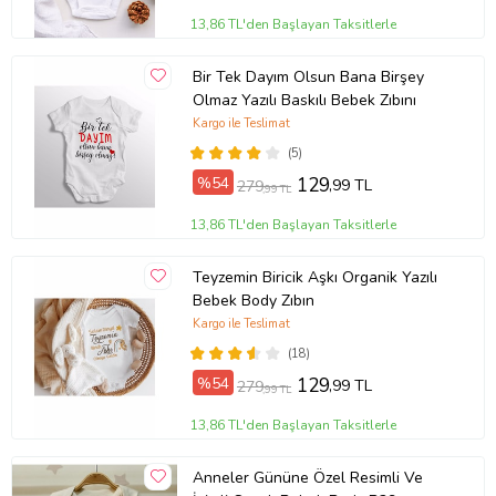
13,86 TL'den Başlayan Taksitlerle
Bir Tek Dayım Olsun Bana Birşey
Olmaz Yazılı Baskılı Bebek Zıbını
Kargo ile Teslimat
(5)
%54
129
,99 TL
279
,99 TL
13,86 TL'den Başlayan Taksitlerle
Teyzemin Biricik Aşkı Organik Yazılı
Bebek Body Zıbın
Kargo ile Teslimat
(18)
%54
129
,99 TL
279
,99 TL
13,86 TL'den Başlayan Taksitlerle
Anneler Gününe Özel Resimli Ve