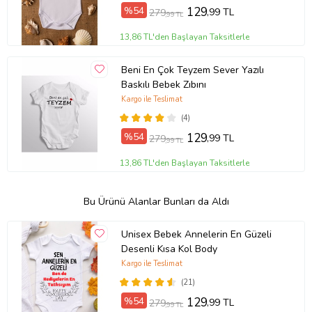
%54
129
,99 TL
279
,99 TL
13,86 TL'den Başlayan Taksitlerle
Beni En Çok Teyzem Sever Yazılı
Baskılı Bebek Zıbını
Kargo ile Teslimat
(4)
%54
129
,99 TL
279
,99 TL
13,86 TL'den Başlayan Taksitlerle
Bu Ürünü Alanlar Bunları da Aldı
Unisex Bebek Annelerin En Güzeli
Desenli Kısa Kol Body
Kargo ile Teslimat
(21)
%54
129
,99 TL
279
,99 TL