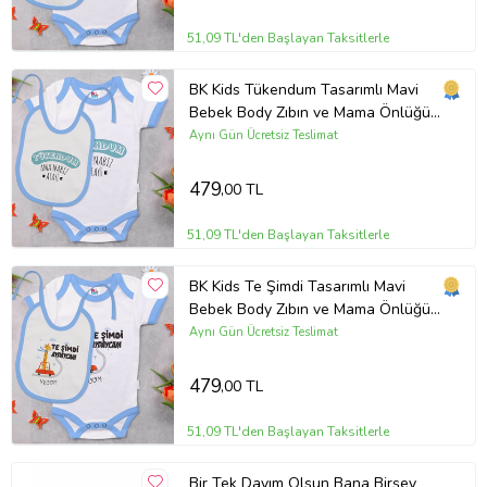
51,09 TL'den Başlayan Taksitlerle
BK Kids Tükendum Tasarımlı Mavi
Bebek Body Zıbın ve Mama Önlüğü
Hediye Seti-1
Aynı Gün Ücretsiz Teslimat
479
,00 TL
51,09 TL'den Başlayan Taksitlerle
BK Kids Te Şimdi Tasarımlı Mavi
Bebek Body Zıbın ve Mama Önlüğü
Hediye Seti-1
Aynı Gün Ücretsiz Teslimat
479
,00 TL
51,09 TL'den Başlayan Taksitlerle
Bir Tek Dayım Olsun Bana Birşey