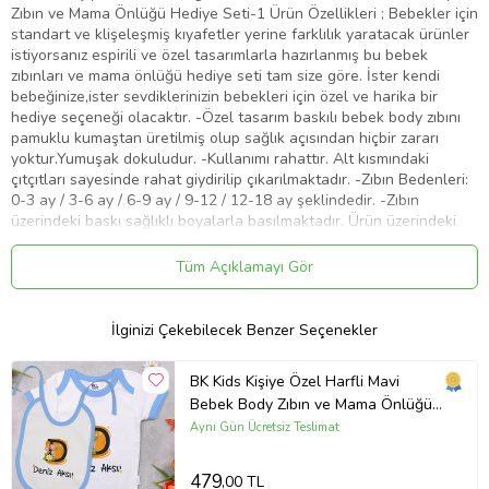
Zıbın ve Mama Önlüğü Hediye Seti-1 Ürün Özellikleri ; Bebekler için
standart ve klişeleşmiş kıyafetler yerine farklılık yaratacak ürünler
istiyorsanız espirili ve özel tasarımlarla hazırlanmış bu bebek
zıbınları ve mama önlüğü hediye seti tam size göre. İster kendi
bebeğinize,ister sevdiklerinizin bebekleri için özel ve harika bir
hediye seçeneği olacaktır. -Özel tasarım baskılı bebek body zıbını
pamuklu kumaştan üretilmiş olup sağlık açısından hiçbir zararı
yoktur.Yumuşak dokuludur. -Kullanımı rahattır. Alt kısmındaki
çıtçıtları sayesinde rahat giydirilip çıkarılmaktadır. -Zıbın Bedenleri:
0-3 ay / 3-6 ay / 6-9 ay / 9-12 / 12-18 ay şeklindedir. -Zıbın
üzerindeki baskı sağlıklı boyalarla basılmaktadır. Ürün üzerindeki
baskı da herhangi bir silinme olmayacaktır. -Mama önlüğü ;1. sınıf
duck cinsi su itici özelliği olan özel kumaştan üretilmiştir. Önlük
Tüm Açıklamayı Gör
ebadı : 20x25 cm dir.(askı ipi hariç) -Ürün içeriği ; 1 adet bebek
body zıbın ve 1 adet mama önlüğü olarak gönderimi yapılacaktır.
Resimlerde ki diğer aksesuarlar görsel amaçlı olup ürüne dahil
İlginizi Çekebilecek Benzer Seçenekler
değildir. -Yıkama Talimatı : Ürünün uzun süreli kullanımı için çamaşır
suyu kullanmayınız,kurutucu da kurutmayınız. Çamaşır makinesinde
BK Kids Kişiye Özel Harfli Mavi
30° de yıkanması tavsiye edilir. Hassas program da ütülenmelidir.
Bebek Body Zıbın ve Mama Önlüğü
kişiye özel, kişiye özel ürün, kişisel hediye, Bebek Body Zıbın, Mama
Hediye Seti-1
Önlüğü
Aynı Gün Ücretsiz Teslimat
Ürün Kodu:
kcm50957139
479
,00 TL