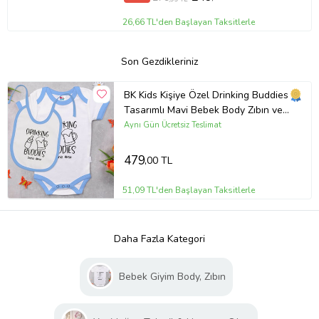
26,66 TL'den Başlayan Taksitlerle
Son Gezdikleriniz
BK Kids Kişiye Özel Drinking Buddies
Tasarımlı Mavi Bebek Body Zıbın ve
Mama Önlüğü Hediye Seti-1
Aynı Gün Ücretsiz Teslimat
479
,00 TL
51,09 TL'den Başlayan Taksitlerle
Daha Fazla Kategori
Bebek Giyim Body, Zıbın