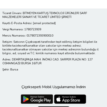
Ticaret Ünvanı: BİTMEYEN KARTUŞ TEKNOLOJİ ÜRÜNLERİ SARF
MALZEMELERİ SANAYİ VE TİCARET LİMİTED ŞİRKETİ
Kayıtlı E-Posta Adresi:
[email protected]
Vergi Numarası: 1780723939
Mersis Numarası: 0178072393900010
İletişim: Satıcının Çiçeksepeti tarafından teyit edilmiş iletişim bilgileri ile
birlikte tacir/esnaf/sanatkar olan satıcılar için merkez adresi;
tacir/esnaf/sanatkar olmayan satıcılar için merkez adresinin bulunduğu il
bilgisi, ad, soyad ve T.C. kimlik numarası kayıt altında bulunmaktadır.
Adres: DEMİRTAŞPAŞA MAH. İNÖNÜ CAD. SARPER PLAZA NO: 127
OSMANGAZİ/ BURSA 16/TUR
Şehir: Bursa
Çiçeksepeti Mobil Uygulamamızı İndirin