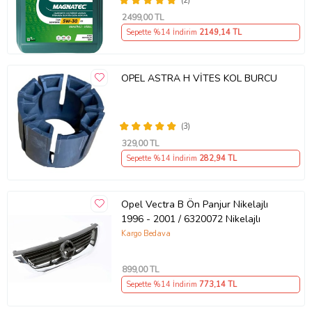
(2)
2499
,00 TL
Sepette %14 İndirim
2149
,14 TL
OPEL ASTRA H VİTES KOL BURCU
(3)
329
,00 TL
Sepette %14 İndirim
282
,94 TL
Opel Vectra B Ön Panjur Nikelajlı
1996 - 2001 / 6320072 Nikelajlı
Kargo Bedava
899
,00 TL
Sepette %14 İndirim
773
,14 TL