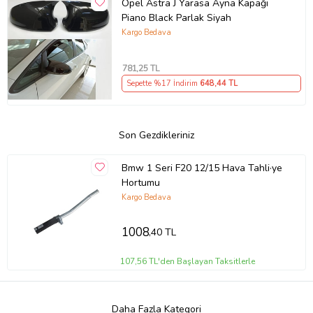
Opel Astra J Yarasa Ayna Kapağı
Piano Black Parlak Siyah
Kargo Bedava
781
,25 TL
Sepette %17 İndirim
648
,44 TL
Son Gezdikleriniz
Bmw 1 Seri F20 12/15 Hava Tahli·ye
Hortumu
Kargo Bedava
1008
,40 TL
107,56 TL'den Başlayan Taksitlerle
Daha Fazla Kategori