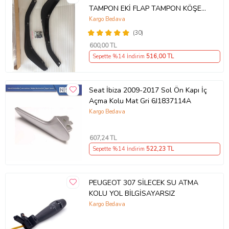
TAMPON EKİ FLAP TAMPON KÖŞESİ
TAKIM SAĞ SOL KAMPANYA ŞOKK
Kargo Bedava
FİYAT OEM
(30)
600
,00 TL
Sepette %14 İndirim
516
,00 TL
Seat İbiza 2009-2017 Sol Ön Kapı İç
Açma Kolu Mat Gri 6J1837114A
Kargo Bedava
607
,24 TL
Sepette %14 İndirim
522
,23 TL
PEUGEOT 307 SİLECEK SU ATMA
KOLU YOL BİLGİSAYARSIZ
Kargo Bedava