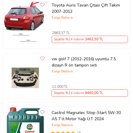
Toyota Auris Tavan Çıtası Çift Takım
2007-2012
Kargo Bedava
2863
,37 TL
Sepette %14 İndirim
2462
,50 TL
vw golf 7 (2012-2016) uyumlu 7.5
dizayn R ön tampon seti
Kargo Bedava
11.000
TL
Sepette %14 İndirim
9460
,00 TL
Castrol Magnatec Stop-Start 5W-30
A5 7 lt Motor Yağı Ü.T 2024
Kargo Bedava