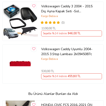
Volkswagen Caddy 3 2004 - 2015
Dış Ayna Kapak Seti -Sol
7E18575289 B9
Kargo Bedava
(1)
1100
,00 TL
Sepette %14 İndirim
946
,00 TL
Volkswagen Caddy Uyumlu 2004-
2015 3.Stop Lambası 2k0945087c
Kargo Bedava
530
,00 TL
Sepette %14 İndirim
455
,80 TL
Bu Ürünü Alanlar Bunları da Aldı
HONDA CIVIC FC5 2016-2021 ÖN