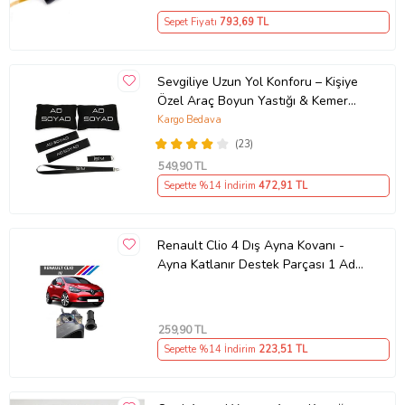
Sepet Fiyatı
793
,69 TL
Sevgiliye Uzun Yol Konforu – Kişiye
Özel Araç Boyun Yastığı & Kemer
Pedi Hediye Seti
Kargo Bedava
(23)
549
,90 TL
Sepette %14 İndirim
472
,91 TL
Renault Clio 4 Dış Ayna Kovanı -
Ayna Katlanır Destek Parçası 1 Adet
490307706 M3625
259
,90 TL
Sepette %14 İndirim
223
,51 TL