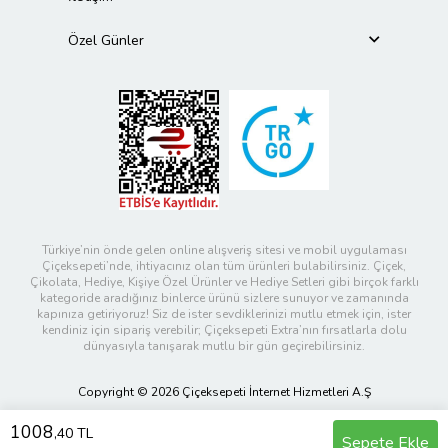
Özel Günler
Türkiye’nin önde gelen online alışveriş sitesi ve mobil uygulaması
Çiçeksepeti’nde, ihtiyacınız olan tüm ürünleri bulabilirsiniz. Çiçek,
Çikolata, Hediye, Kişiye Özel Ürünler ve Hediye Setleri gibi birçok farklı
kategoride aradığınız binlerce ürünü sizlere sunuyor ve zamanında
kapınıza getiriyoruz! Siz de ister sevdiklerinizi mutlu etmek için, ister
kendiniz için sipariş verebilir; Çiçeksepeti Extra’nın fırsatlarla dolu
dünyasıyla tanışarak mutlu bir gün geçirebilirsiniz.
Copyright © 2026 Çiçeksepeti İnternet Hizmetleri A.Ş
1008
,40 TL
Sepete Ekle