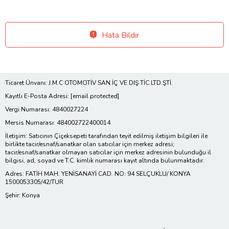
Hata Bildir
Ticaret Ünvanı: J.M.C OTOMOTİV SAN.İÇ VE DIŞ TİC.LTD.ŞTİ.
Kayıtlı E-Posta Adresi:
[email protected]
Vergi Numarası: 4840027224
Mersis Numarası: 484002722400014
İletişim: Satıcının Çiçeksepeti tarafından teyit edilmiş iletişim bilgileri ile
birlikte tacir/esnaf/sanatkar olan satıcılar için merkez adresi;
tacir/esnaf/sanatkar olmayan satıcılar için merkez adresinin bulunduğu il
bilgisi, ad, soyad ve T.C. kimlik numarası kayıt altında bulunmaktadır.
Adres: FATİH MAH. YENİSANAYİ CAD. NO: 94 SELÇUKLU/ KONYA
1500053305/42/TUR
Şehir: Konya