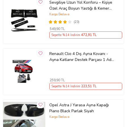
Sevgiliye Uzun Yol Konforu – Kişiye
Özel Araç Boyun Yastığı & Kemer
Pedi Hediye Seti
Kargo Bedava
(23)
549
,90 TL
Sepette %14 İndirim
472
,91 TL
Renault Clio 4 Dış Ayna Kovanı -
Ayna Katlanır Destek Parçası 1 Adet
490307706 M3625
259
,90 TL
Sepette %14 İndirim
223
,51 TL
Opel Astra J Yarasa Ayna Kapağı
Piano Black Parlak Siyah
Kargo Bedava