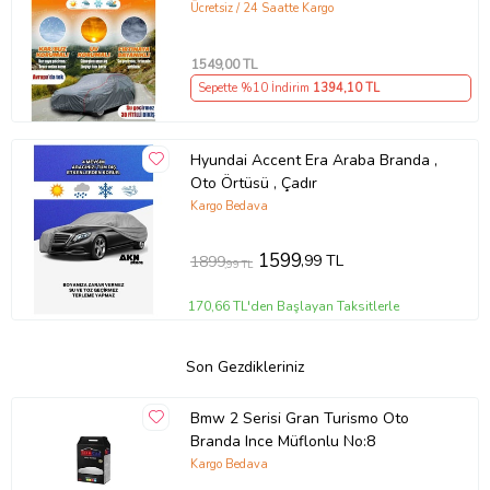
Çadır Örtü
Ücretsiz / 24 Saatte Kargo
1549
,00 TL
Sepette %10 İndirim
1394
,10 TL
Hyundai Accent Era Araba Branda ,
Oto Örtüsü , Çadır
Kargo Bedava
1599
,99 TL
1899
,99 TL
170,66 TL'den Başlayan Taksitlerle
Son Gezdikleriniz
Bmw 2 Serisi Gran Turismo Oto
Branda Ince Müflonlu No:8
Kargo Bedava