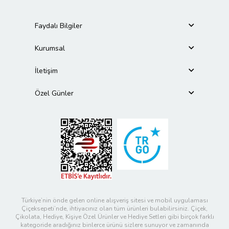
Faydalı Bilgiler
Kurumsal
İletişim
Özel Günler
Türkiye’nin önde gelen online alışveriş sitesi ve mobil uygulaması
Çiçeksepeti’nde, ihtiyacınız olan tüm ürünleri bulabilirsiniz. Çiçek,
Çikolata, Hediye, Kişiye Özel Ürünler ve Hediye Setleri gibi birçok farklı
kategoride aradığınız binlerce ürünü sizlere sunuyor ve zamanında