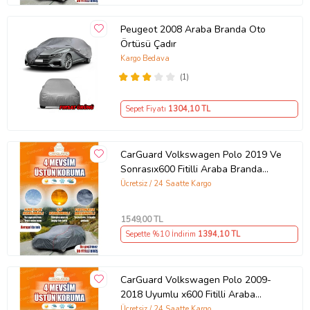
Peugeot 2008 Araba Branda Oto
Örtüsü Çadır
Kargo Bedava
(1)
Sepet Fiyatı
1304
,10 TL
CarGuard Volkswagen Polo 2019 Ve
Sonrasıx600 Fitilli Araba Branda
Miflonlu Oto Çadır Örtü
Ücretsiz / 24 Saatte Kargo
1549
,00 TL
Sepette %10 İndirim
1394
,10 TL
CarGuard Volkswagen Polo 2009-
2018 Uyumlu x600 Fitilli Araba
Brandası Miflonlu Branda Oto Çadır
Ücretsiz / 24 Saatte Kargo