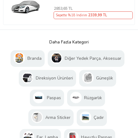
2853
,65 TL
Sepette %18 İndirim
2339
,99 TL
Daha Fazla Kategori
Branda
Diğer Yedek Parça, Aksesuar
Direksiyon Ürünleri
Güneşlik
Paspas
Rüzgarlık
Arma Sticker
Çadır
Far, Lamba
Havuzlu Paspas