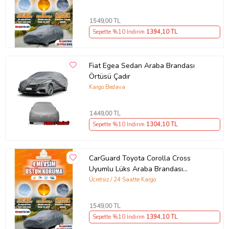
1549
,00 TL
Sepette %10 İndirim
1394
,10 TL
Fiat Egea Sedan Araba Brandası
Örtüsü Çadır
Kargo Bedava
1449
,00 TL
Sepette %10 İndirim
1304
,10 TL
CarGuard Toyota Corolla Cross
Uyumlu Lüks Araba Brandası
Miflonlu Branda Oto Çadır Örtü
Ücretsiz / 24 Saatte Kargo
1549
,00 TL
Sepette %10 İndirim
1394
,10 TL