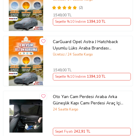
Örtü
(2)
1549
,00 TL
Sepette %10 İndirim
1394
,10 TL
CarGuard Opel Astra J Hatchback
Uyumlu Lüks Araba Brandası
Miflonlu Branda Oto Çadır Örtü
Ücretsiz / 24 Saatte Kargo
1549
,00 TL
Sepette %10 İndirim
1394
,10 TL
Oto Yan Cam Perdesi Araba Arka
Güneşlik Kapı Camı Perdesi Araç Içi
Perde 2 Adet
24 Saatte Kargo
Sepet Fiyatı
242
,91 TL