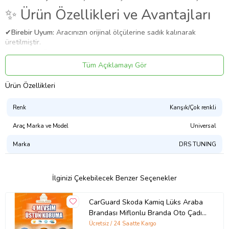
✨ Ürün Özellikleri ve Avantajları
✔
Birebir Uyum:
Aracınızın orijinal ölçülerine sadık kalınarak
üretilmiştir.
✔
Malzeme:
Dayanıklı ve uzun ömürlü malzeme.
Tüm Açıklamayı Gör
Uygulama
Aracınızın ölçülerine uygundur. Montaj işlemi el yatkınlığı
Ürün Özellikleri
gerektirebilir.
Paket İçeriği
Renk
Karışık/Çok renkli
Bmw 2 Serisi Gran Turismo Oto Branda Ince Müflonlu No:8
Araç Marka ve Model
Universal
Güvenli Teslimat
Siparişleriniz darbe emici özel ambalajlarla, kargoda zarar
Marka
DRS TUNING
görmeyecek şekilde paketlenerek tarafınıza ulaştırılır. %100
Müşteri memnuniyeti garantisiyle.
İlginizi Çekebilecek Benzer Seçenekler
Ürün Kodu:
kcm23979112
CarGuard Skoda Kamiq Lüks Araba
Brandası Miflonlu Branda Oto Çadır
Örtü
Ücretsiz / 24 Saatte Kargo