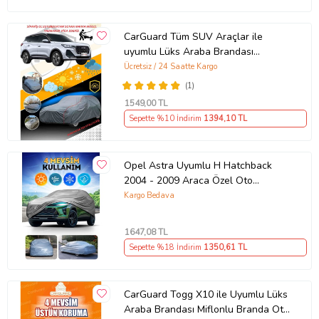
CarGuard Tüm SUV Araçlar ile
uyumlu Lüks Araba Brandası
Miflonlu Branda Oto Çadır Örtü
Ücretsiz / 24 Saatte Kargo
(1)
1549
,00 TL
Sepette %10 İndirim
1394
,10 TL
Opel Astra Uyumlu H Hatchback
2004 - 2009 Araca Özel Oto
Brandası - Premium Araba Örtüsü
Kargo Bedava
Parça (Çok Renkli)
1647
,08 TL
Sepette %18 İndirim
1350
,61 TL
CarGuard Togg X10 ile Uyumlu Lüks
Araba Brandası Miflonlu Branda Oto