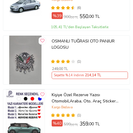
(6)
%39
550
,00 TL
900
,00 TL
105,41 TL'den Başlayan Taksitlerle
OSMANLI TUĞRASI OTO PANJUR
LOGOSU
(1)
249
,00 TL
Sepette %14 İndirim
214
,14 TL
Kişiye Özel Rezerve Yazısı
Otomobil,Araba, Oto, Araç Sticker
(Parlak Beyaz)
Kargo Bedava
(1)
%40
359
,00 TL
599
,00 TL