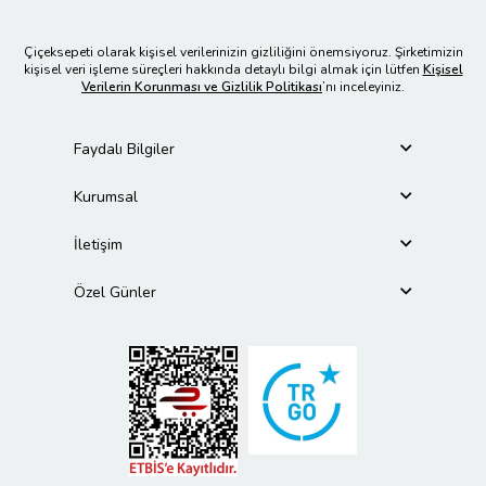
Çiçeksepeti olarak kişisel verilerinizin gizliliğini önemsiyoruz. Şirketimizin
kişisel veri işleme süreçleri hakkında detaylı bilgi almak için lütfen
Kişisel
Verilerin Korunması ve Gizlilik Politikası
’nı inceleyiniz.
Faydalı Bilgiler
Kurumsal
İletişim
Özel Günler