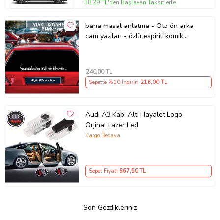
38,29 TL'den Başlayan Taksitlerle
bana masal anlatma - Oto ön arka
cam yazıları - özlü espirili komik
türkçe koyan sözler
240
,00 TL
Sepette %10 İndirim
216
,00 TL
Audi A3 Kapı Altı Hayalet Logo
Orjinal Lazer Led
Kargo Bedava
Sepet Fiyatı
967
,50 TL
Son Gezdikleriniz