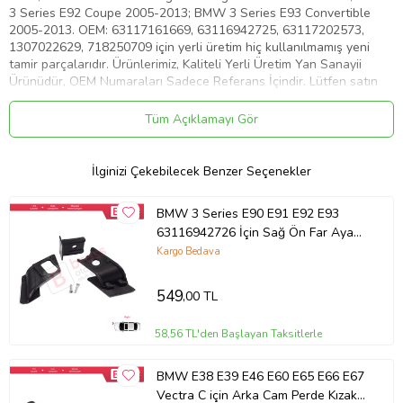
3 Series E92 Coupe 2005-2013; BMW 3 Series E93 Convertible
2005-2013. OEM: 63117161669, 63116942725, 63117202573,
1307022629, 718250709 için yerli üretim hiç kullanılmamış yeni
tamir parçalarıdır. Ürünlerimiz, Kaliteli Yerli Üretim Yan Sanayii
Ürünüdür, OEM Numaraları Sadece Referans İçindir. Lütfen satın
almadan önce kendi parçanızı bizim ürün resimleri ile kıyaslayınız.
Tüm Açıklamayı Gör
Ürün Kodu:
kcm74532442
İlginizi Çekebilecek Benzer Seçenekler
BMW 3 Series E90 E91 E92 E93
63116942726 İçin Sağ Ön Far Ayak
Tamir Seti
Kargo Bedava
549
,00 TL
58,56 TL'den Başlayan Taksitlerle
BMW E38 E39 E46 E60 E65 E66 E67
Vectra C için Arka Cam Perde Kızak