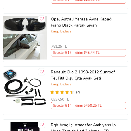
Opel Astra J Yarasa Ayna Kapağı
Piano Black Parlak Siyah
Kargo Bedava
781
,25 TL
Sepette %17 İndirim
648
,44 TL
Renault Clio 2 1998-2012 Sunroof
Tel Fitil Dişli Çıta Ayak Seti
Kargo Bedava
(2)
6337
,50 TL
Sepette %14 İndirim
5450
,25 TL
Rgb Araç İçi Atmosfer Ambiyans İp