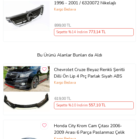
1996 - 2001 / 6320072 Nikelajlı
Kargo Bedava
899
,00 TL
Sepette %14 İndirim
773
,14 TL
Bu Ürünü Alanlar Bunları da Aldı
Chevrolet Cruze Beyaz Renkli Şeritli
Dilli Ön Lip 4 Prç Parlak Siyah ABS
Kargo Bedava
619
,00 TL
Sepette %10 İndirim
557
,10 TL
Honda City Krom Cam Çıtası 2006-
2009 Arası 6 Parça Paslanmaz Çelik
Kargo Bedava