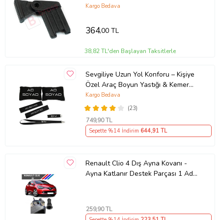
Klips Seti
Kargo Bedava
364
,00 TL
38,82 TL'den Başlayan Taksitlerle
Sevgiliye Uzun Yol Konforu – Kişiye
Özel Araç Boyun Yastığı & Kemer
Pedi Hediye Seti
Kargo Bedava
(23)
749
,90 TL
Sepette %14 İndirim
644
,91 TL
Renault Clio 4 Dış Ayna Kovanı -
Ayna Katlanır Destek Parçası 1 Adet
490307706 M3625
259
,90 TL
Sepette %14 İndirim
223
,51 TL