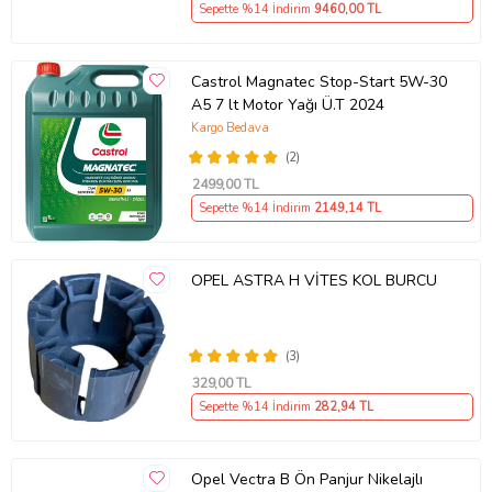
Sepette %14 İndirim
9460
,00 TL
Castrol Magnatec Stop-Start 5W-30
A5 7 lt Motor Yağı Ü.T 2024
Kargo Bedava
(2)
2499
,00 TL
Sepette %14 İndirim
2149
,14 TL
OPEL ASTRA H VİTES KOL BURCU
(3)
329
,00 TL
Sepette %14 İndirim
282
,94 TL
Opel Vectra B Ön Panjur Nikelajlı