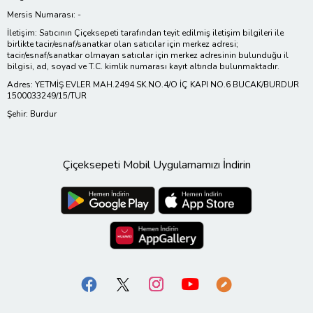
Mersis Numarası: -
İletişim: Satıcının Çiçeksepeti tarafından teyit edilmiş iletişim bilgileri ile
birlikte tacir/esnaf/sanatkar olan satıcılar için merkez adresi;
tacir/esnaf/sanatkar olmayan satıcılar için merkez adresinin bulunduğu il
bilgisi, ad, soyad ve T.C. kimlik numarası kayıt altında bulunmaktadır.
Adres: YETMİŞ EVLER MAH.2494 SK.NO.4/O İÇ KAPI NO.6 BUCAK/BURDUR
1500033249/15/TUR
Şehir: Burdur
Çiçeksepeti Mobil Uygulamamızı İndirin