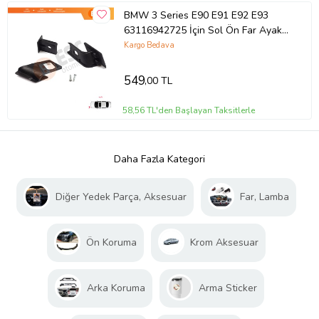
BMW 3 Series E90 E91 E92 E93
63116942725 İçin Sol Ön Far Ayak
Tamir Seti
Kargo Bedava
549
,00 TL
58,56 TL'den Başlayan Taksitlerle
Daha Fazla Kategori
Diğer Yedek Parça, Aksesuar
Far, Lamba
Ön Koruma
Krom Aksesuar
Arka Koruma
Arma Sticker