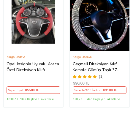
Kargo Bedava
Kargo Bedava
Opel Insignia Uyumlu Araca
Geçmeli Direksiyon Kılıfı
Özel Direksiyon Kılıfı
Komple Gümüş Taşlı 37-
38Cm
(1)
990
,00 TL
Sepet Fiyatı
855
,00 TL
Sepette %10 İndirim
891
,00 TL
163,87 TL'den Başlayan Taksitlerle
170,77 TL'den Başlayan Taksitlerle