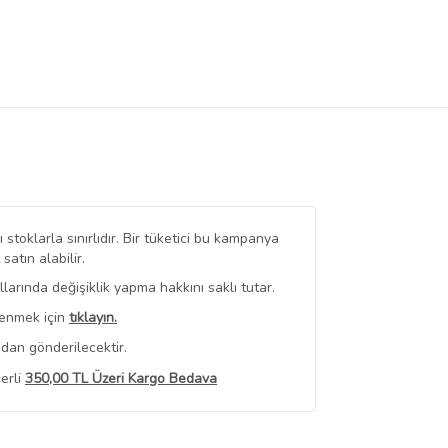
stoklarla sınırlıdır. Bir tüketici bu kampanya
tın alabilir.
arında değişiklik yapma hakkını saklı tutar.
renmek için
tıklayın.
dan gönderilecektir.
erli
350,00 TL Üzeri Kargo Bedava
 Görüntüle
iyat bilgileri, satıcı tarafından