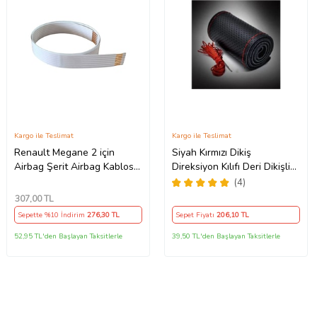
Kargo ile Teslimat
Kargo ile Teslimat
Renault Megane 2 için
Siyah Kırmızı Dikiş
Airbag Şerit Airbag Kablosu
Direksiyon Kılıfı Deri Dikişli
7 PİN - 52 CM
Direksiyon Kılıf Kokusuz Kılıf
(4)
307
,00 TL
Sepette %10 İndirim
276
,30 TL
Sepet Fiyatı
206
,10 TL
52,95 TL'den Başlayan Taksitlerle
39,50 TL'den Başlayan Taksitlerle