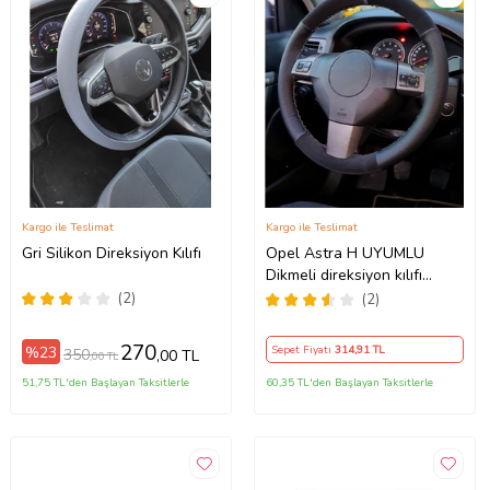
Kargo ile Teslimat
Kargo ile Teslimat
Gri Silikon Direksiyon Kılıfı
Opel Astra H UYUMLU
Dikmeli direksiyon kılıfı
noktalı alkantra gri yüzüklü (
(2)
(2)
38×10.5CM )
270
%23
Sepet Fiyatı
314
,91 TL
350
,00 TL
,00 TL
51,75 TL'den Başlayan Taksitlerle
60,35 TL'den Başlayan Taksitlerle