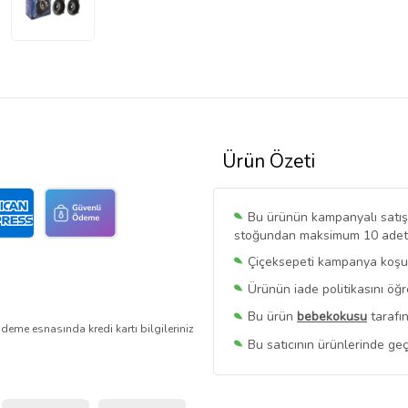
Ürün Özeti
Bu ürünün kampanyalı satışı 
stoğundan maksimum 10 adet sa
Çiçeksepeti kampanya koşull
Ürünün iade politikasını öğ
Bu ürün
bebekokusu
tarafın
deme esnasında kredi kartı bilgileriniz
Bu satıcının ürünlerinde geç
Bu Satıcının
Tüm Ürünlerini
Ürün sayfasında gördüğünüz f