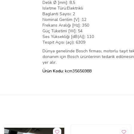
Delik Ø [mm]: 8,5
Isletme Türü:Elektrikli
Baglanti Sayısı: 2
Nominal Gerilim [V] :12
Frekans Aralığı [Hz]: 350
Güç Tüketimi [W]: 54
Ses Yüksekliği [dB(A)]: 110
Tespit Açısı (açi): 6309
Dünya genelinde Bosch firması, motorlu taşıt tek
donanım için Bosch ürünlerinin tedarik edilmesini,
yer alır.
Ürün Kodu:
kcm35656988