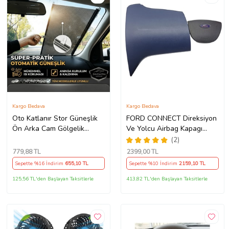
Kargo Bedava
Kargo Bedava
Oto Katlanır Stor Güneşlik
FORD CONNECT Direksiyon
Ön Arka Cam Gölgelik
Ve Yolcu Airbag Kapagı
Noktalı Otomatik Sürgülü
Takım (2009-2014) İthal
(2)
Güneş Koruyucu Araba Suv
Üretim
779
,88 TL
2399
,00 TL
Sepette %16 İndirim
655
,10 TL
Sepette %10 İndirim
2159
,10 TL
125,56 TL'den Başlayan Taksitlerle
413,82 TL'den Başlayan Taksitlerle