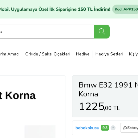
rim Amacı
Orkide / Saksı Çiçekleri
Hediye
Hediye Setleri
Kişi
Bmw E32 1991 N/
Korna
1225
,00 TL
bebekokusu
9,3
Satıcı