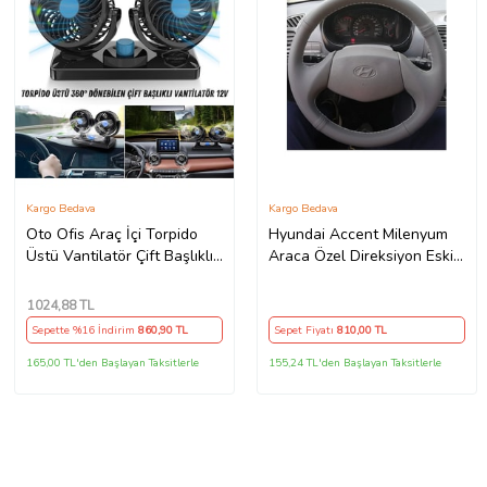
Kargo Bedava
Kargo Bedava
Oto Ofis Araç İçi Torpido
Hyundai Accent Milenyum
Üstü Vantilatör Çift Başlıklı
Araca Özel Direksiyon Eski
Çakmaklıklı Soğutucu Fan
Kasa 2 Kollu
360° Dönebilen 12V
1024
,88 TL
Sepette %16 İndirim
860
,90 TL
Sepet Fiyatı
810
,00 TL
165,00 TL'den Başlayan Taksitlerle
155,24 TL'den Başlayan Taksitlerle