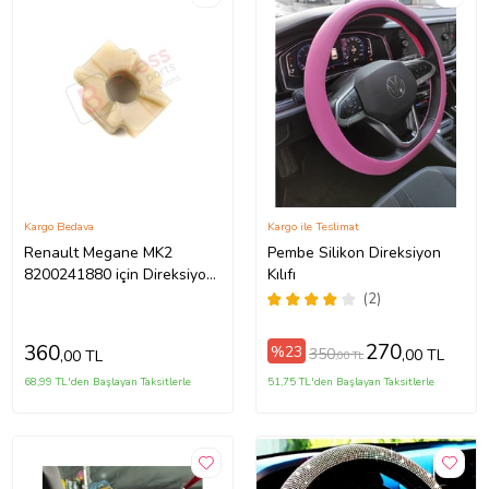
Kargo Bedava
Kargo ile Teslimat
Renault Megane MK2
Pembe Silikon Direksiyon
8200241880 için Direksiyon
Kılıfı
Ayar Kolu Kilit Klips Plastiği
(2)
270
360
%23
350
,00 TL
,00 TL
,00 TL
68,99 TL'den Başlayan Taksitlerle
51,75 TL'den Başlayan Taksitlerle