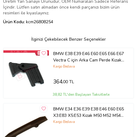
Üretim Yan Sanayii Ürünüdür, OEM Numaraları Sadece Referans
İçindir. Lütfen satın almadan önce kendi parçanızı bizim ürün
resimleri ile kıyaslayınız.
Ürün Kodu:
kcm26808254
İlginizi Çekebilecek Benzer Seçenekler
BMW E38 E39 E46 E60 E65 E66 E67
Vectra C için Arka Cam Perde Kızak
Klips Seti
Kargo Bedava
364
,00 TL
38,82 TL'den Başlayan Taksitlerle
BMW E34 E36 E39 E38 E46 E60 E65
X3:E83 X5:E53 Kızak M50 M52 M54
Alt 11311726471 Wender
Kargo Bedava