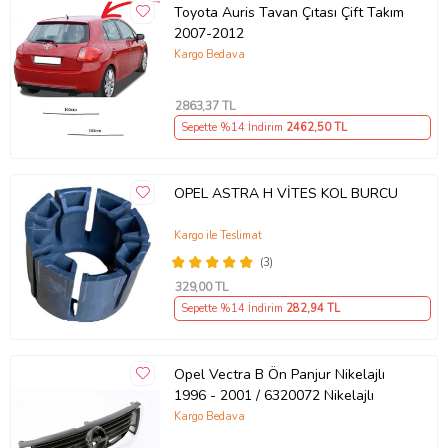
Toyota Auris Tavan Çıtası Çift Takım
2007-2012
Kargo Bedava
2863
,37 TL
Sepette %14 İndirim
2462
,50 TL
OPEL ASTRA H VİTES KOL BURCU
Kargo ile Teslimat
(3)
329
,00 TL
Sepette %14 İndirim
282
,94 TL
Opel Vectra B Ön Panjur Nikelajlı
1996 - 2001 / 6320072 Nikelajlı
Kargo Bedava