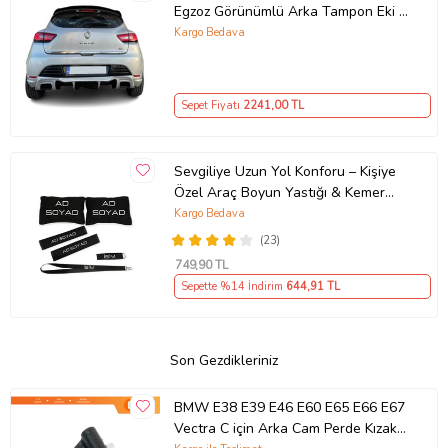
Egzoz Görünümlü Arka Tampon Eki -
Difüzör (Plastik)
Kargo Bedava
Sepet Fiyatı
2241
,00 TL
Sevgiliye Uzun Yol Konforu – Kişiye
Özel Araç Boyun Yastığı & Kemer
Pedi Hediye Seti
Kargo Bedava
(23)
749
,90 TL
Sepette %14 İndirim
644
,91 TL
Son Gezdikleriniz
BMW E38 E39 E46 E60 E65 E66 E67
Vectra C için Arka Cam Perde Kızak