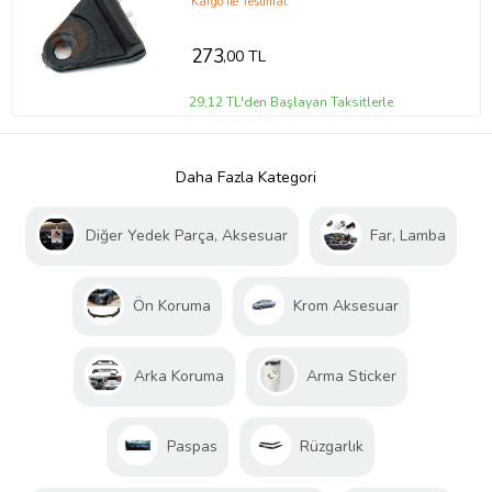
T Klipsi
Kargo ile Teslimat
273
,00 TL
29,12 TL'den Başlayan Taksitlerle
Daha Fazla Kategori
Diğer Yedek Parça, Aksesuar
Far, Lamba
Ön Koruma
Krom Aksesuar
Arka Koruma
Arma Sticker
Paspas
Rüzgarlık