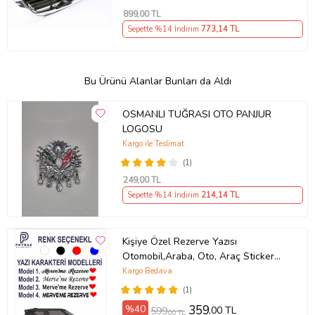
899
,00 TL
Sepette %14 İndirim
773
,14 TL
Bu Ürünü Alanlar Bunları da Aldı
OSMANLI TUĞRASI OTO PANJUR
LOGOSU
Kargo ile Teslimat
(1)
249
,00 TL
Sepette %14 İndirim
214
,14 TL
Kişiye Özel Rezerve Yazısı
Otomobil,Araba, Oto, Araç Sticker
(Parlak Beyaz)
Kargo Bedava
(1)
%40
359
,00 TL
599
,00 TL