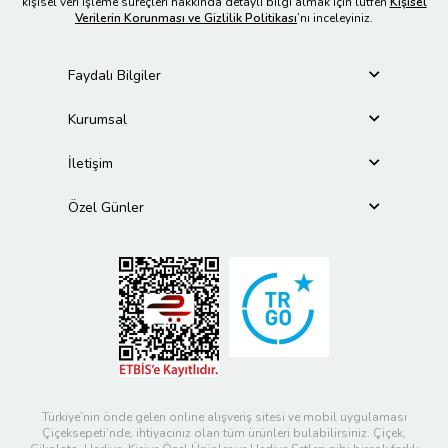
kişisel veri işleme süreçleri hakkında detaylı bilgi almak için lütfen
Kişisel
Verilerin Korunması ve Gizlilik Politikası
’nı inceleyiniz.
Faydalı Bilgiler
Kurumsal
İletişim
Özel Günler
Türkiye’nin önde gelen online alışveriş sitesi ve mobil uygulaması
Çiçeksepeti’nde, ihtiyacınız olan tüm ürünleri bulabilirsiniz. Çiçek,