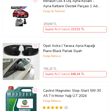
Renault Clio 4 Dış Ayna Kovanı -
Ayna Katlanır Destek Parçası 1 Adet
490307706 M3625
Kargo ile Teslimat
259
,90 TL
Sepette %14 İndirim
223
,51 TL
Opel Astra J Yarasa Ayna Kapağı
Piano Black Parlak Siyah
Kargo Bedava
781
,25 TL
Sepette %17 İndirim
648
,44 TL
Castrol Magnatec Stop-Start 5W-30
A5 7 lt Motor Yağı Ü.T 2024
Kargo Bedava
(2)