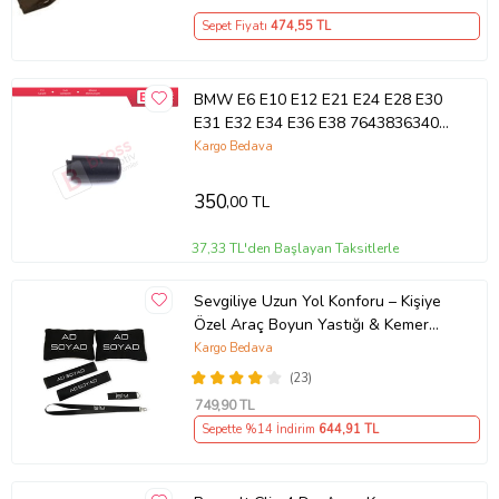
Sepet Fiyatı
474
,55 TL
BMW E6 E10 E12 E21 E24 E28 E30
E31 E32 E34 E36 E38 7643836340
İçin Blaupunkt Reverse RDS Radyo
Kargo Bedava
Düğmesi
350
,00 TL
37,33 TL'den Başlayan Taksitlerle
Sevgiliye Uzun Yol Konforu – Kişiye
Özel Araç Boyun Yastığı & Kemer
Pedi Hediye Seti
Kargo Bedava
(23)
749
,90 TL
Sepette %14 İndirim
644
,91 TL