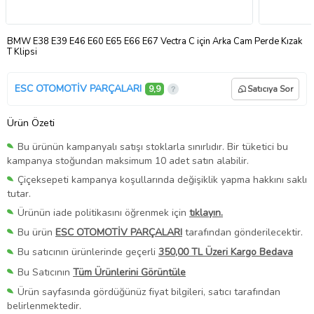
BMW E38 E39 E46 E60 E65 E66 E67 Vectra C için Arka Cam Perde Kızak
T Klipsi
ESC OTOMOTİV PARÇALARI
9,9
Satıcıya Sor
Ürün Özeti
Bu ürünün kampanyalı satışı stoklarla sınırlıdır. Bir tüketici bu
kampanya stoğundan maksimum 10 adet satın alabilir.
Çiçeksepeti kampanya koşullarında değişiklik yapma hakkını saklı
tutar.
Ürünün iade politikasını öğrenmek için
tıklayın.
Bu ürün
ESC OTOMOTİV PARÇALARI
tarafından gönderilecektir.
Bu satıcının ürünlerinde geçerli
350,00 TL Üzeri Kargo Bedava
Bu Satıcının
Tüm Ürünlerini Görüntüle
Ürün sayfasında gördüğünüz fiyat bilgileri, satıcı tarafından
belirlenmektedir.