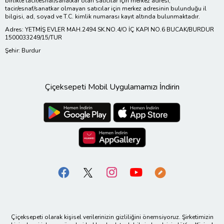
birlikte tacir/esnaf/sanatkar olan satıcılar için merkez adresi;
tacir/esnaf/sanatkar olmayan satıcılar için merkez adresinin bulunduğu il
bilgisi, ad, soyad ve T.C. kimlik numarası kayıt altında bulunmaktadır.
Adres: YETMİŞ EVLER MAH.2494 SK.NO.4/O İÇ KAPI NO.6 BUCAK/BURDUR
1500033249/15/TUR
Şehir: Burdur
Çiçeksepeti Mobil Uygulamamızı İndirin
Çiçeksepeti olarak kişisel verilerinizin gizliliğini önemsiyoruz. Şirketimizin