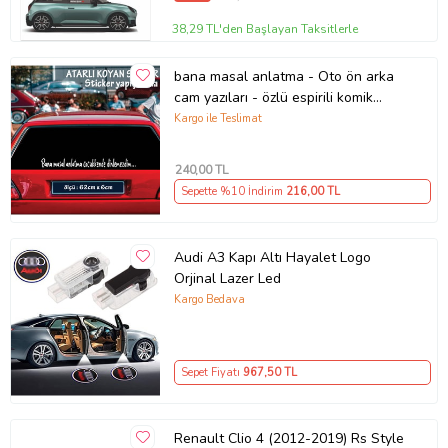
38,29 TL'den Başlayan Taksitlerle
bana masal anlatma - Oto ön arka
cam yazıları - özlü espirili komik
türkçe koyan sözler
Kargo ile Teslimat
240
,00 TL
Sepette %10 İndirim
216
,00 TL
Audi A3 Kapı Altı Hayalet Logo
Orjinal Lazer Led
Kargo Bedava
Sepet Fiyatı
967
,50 TL
Renault Clio 4 (2012-2019) Rs Style