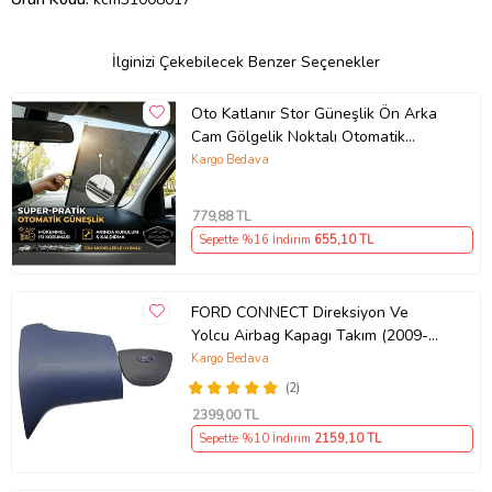
İlginizi Çekebilecek Benzer Seçenekler
Oto Katlanır Stor Güneşlik Ön Arka
Cam Gölgelik Noktalı Otomatik
Sürgülü Güneş Koruyucu Araba Suv
Kargo Bedava
779
,88 TL
Sepette %16 İndirim
655
,10 TL
FORD CONNECT Direksiyon Ve
Yolcu Airbag Kapagı Takım (2009-
2014) İthal Üretim
Kargo Bedava
(2)
2399
,00 TL
Sepette %10 İndirim
2159
,10 TL