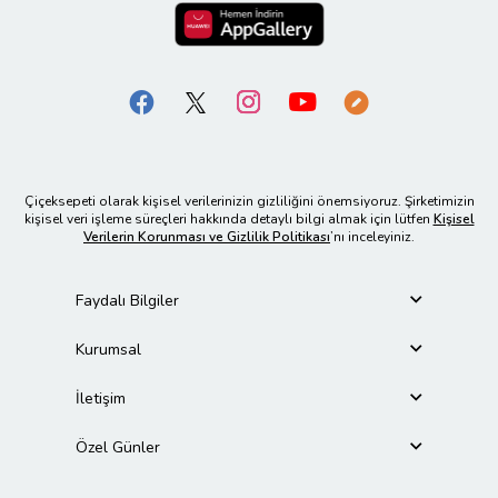
Çiçeksepeti olarak kişisel verilerinizin gizliliğini önemsiyoruz. Şirketimizin
kişisel veri işleme süreçleri hakkında detaylı bilgi almak için lütfen
Kişisel
Verilerin Korunması ve Gizlilik Politikası
’nı inceleyiniz.
Faydalı Bilgiler
Kurumsal
İletişim
Özel Günler