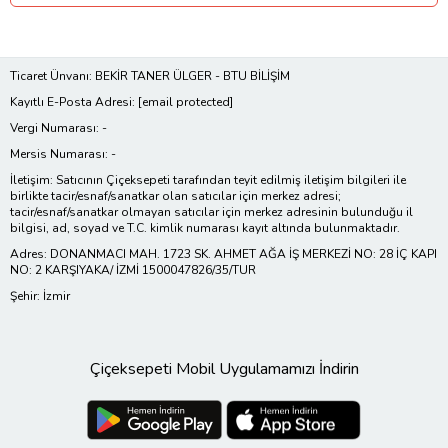
Ticaret Ünvanı: BEKİR TANER ÜLGER - BTU BİLİŞİM
Kayıtlı E-Posta Adresi:
[email protected]
Vergi Numarası: -
Mersis Numarası: -
İletişim: Satıcının Çiçeksepeti tarafından teyit edilmiş iletişim bilgileri ile
birlikte tacir/esnaf/sanatkar olan satıcılar için merkez adresi;
tacir/esnaf/sanatkar olmayan satıcılar için merkez adresinin bulunduğu il
bilgisi, ad, soyad ve T.C. kimlik numarası kayıt altında bulunmaktadır.
Adres: DONANMACI MAH. 1723 SK. AHMET AĞA İŞ MERKEZİ NO: 28 İÇ KAPI
NO: 2 KARŞIYAKA/ İZMİ 1500047826/35/TUR
Şehir: İzmir
Çiçeksepeti Mobil Uygulamamızı İndirin