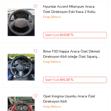
Hyundai Accent Milenyum Araca
Özel Direksiyon Eski Kasa 2 Kollu
Kargo Bedava
Sepet Fiyatı
810
,00 TL
Bmw F30 Nappa Araca Özel Dikmeli
Direksiyon Kılıfı Isteğe Özel Sipariş
Yapmıyorum
Kargo Bedava
Sepet Fiyatı
891
,00 TL
Opel Insignia Uyumlu Araca Özel
Direksiyon Kılıfı
Kargo Bedava