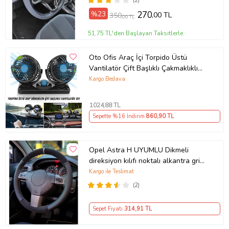
(2)
%23
270
,00 TL
350
,00 TL
51,75 TL'den Başlayan Taksitlerle
Oto Ofis Araç İçi Torpido Üstü
Vantilatör Çift Başlıklı Çakmaklıklı
Soğutucu Fan 360° Dönebilen 12V
Kargo Bedava
1024
,88 TL
Sepette %16 İndirim
860
,90 TL
Opel Astra H UYUMLU Dikmeli
direksiyon kılıfı noktalı alkantra gri
yüzüklü ( 38×10.5CM )
Kargo ile Teslimat
(2)
Sepet Fiyatı
314
,91 TL