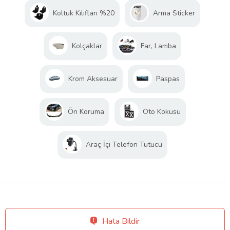
Koltuk Kılıfları %20
Arma Sticker
Kolçaklar
Far, Lamba
Krom Aksesuar
Paspas
Ön Koruma
Oto Kokusu
Araç İçi Telefon Tutucu
Hata Bildir