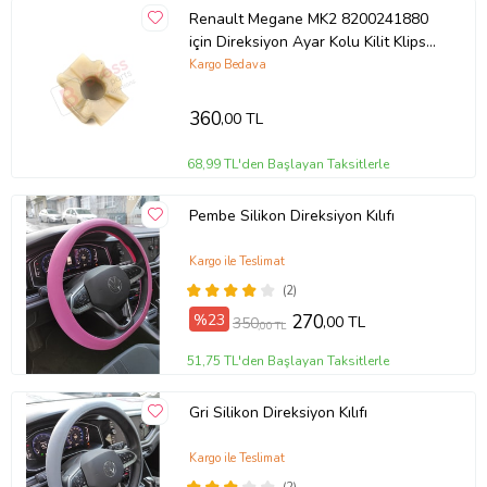
Renault Megane MK2 8200241880
için Direksiyon Ayar Kolu Kilit Klips
Plastiği
Kargo Bedava
360
,00 TL
68,99 TL'den Başlayan Taksitlerle
Pembe Silikon Direksiyon Kılıfı
Kargo ile Teslimat
(2)
%23
270
,00 TL
350
,00 TL
51,75 TL'den Başlayan Taksitlerle
Gri Silikon Direksiyon Kılıfı
Kargo ile Teslimat