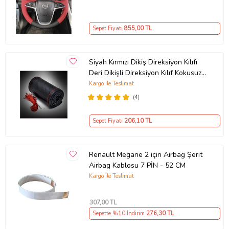
Sepet Fiyatı
855
,00 TL
Siyah Kırmızı Dikiş Direksiyon Kılıfı
Deri Dikişli Direksiyon Kılıf Kokusuz
Kılıf
Kargo ile Teslimat
(4)
Sepet Fiyatı
206
,10 TL
Renault Megane 2 için Airbag Şerit
Airbag Kablosu 7 PİN - 52 CM
Kargo ile Teslimat
307
,00 TL
Sepette %10 İndirim
276
,30 TL