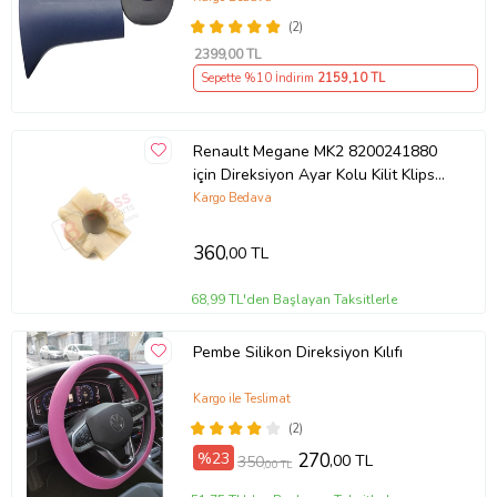
(2)
2399
,00 TL
Sepette %10 İndirim
2159
,10 TL
Renault Megane MK2 8200241880
için Direksiyon Ayar Kolu Kilit Klips
Plastiği
Kargo Bedava
360
,00 TL
68,99 TL'den Başlayan Taksitlerle
Pembe Silikon Direksiyon Kılıfı
Kargo ile Teslimat
(2)
%23
270
,00 TL
350
,00 TL