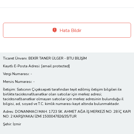
Hata Bildir
Ticaret Ünvanı: BEKİR TANER ÜLGER - BTU BİLİŞİM
Kayıtlı E-Posta Adresi:
[email protected]
Vergi Numarası: -
Mersis Numarası: -
İletişim: Satıcının Çiçeksepeti tarafından teyit edilmiş iletişim bilgileri ile
birlikte tacir/esnaf/sanatkar olan satıcılar için merkez adresi;
tacir/esnaf/sanatkar olmayan satıcılar için merkez adresinin bulunduğu il
bilgisi, ad, soyad ve T.C. kimlik numarası kayıt altında bulunmaktadır.
Adres: DONANMACI MAH. 1723 SK. AHMET AĞA İŞ MERKEZİ NO: 28 İÇ KAPI
NO: 2 KARŞIYAKA/ İZMİ 1500047826/35/TUR
Şehir: İzmir