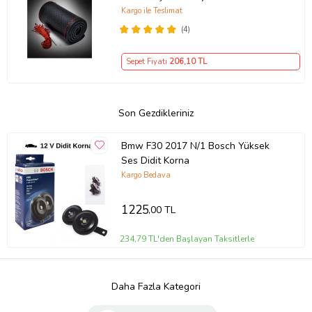
Kılıf
Kargo ile Teslimat
(4)
Sepet Fiyatı
206
,10 TL
Son Gezdikleriniz
Bmw F30 2017 N/1 Bosch Yüksek
Ses Didit Korna
Kargo Bedava
1225
,00 TL
234,79 TL'den Başlayan Taksitlerle
Daha Fazla Kategori