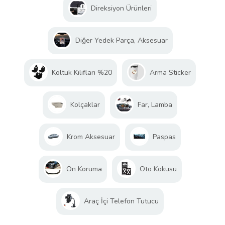
Direksiyon Ürünleri
Diğer Yedek Parça, Aksesuar
Koltuk Kılıfları %20
Arma Sticker
Kolçaklar
Far, Lamba
Krom Aksesuar
Paspas
Ön Koruma
Oto Kokusu
Araç İçi Telefon Tutucu