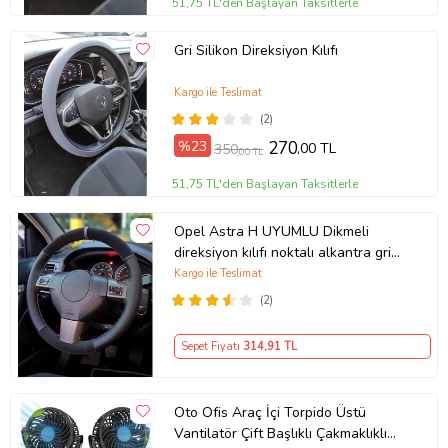
51,75 TL'den Başlayan Taksitlerle
Gri Silikon Direksiyon Kılıfı
Kargo ile Teslimat
(2)
%23
270
,00 TL
350
,00 TL
51,75 TL'den Başlayan Taksitlerle
Opel Astra H UYUMLU Dikmeli
direksiyon kılıfı noktalı alkantra gri
yüzüklü ( 38×10.5CM )
Kargo ile Teslimat
(2)
Sepet Fiyatı
314
,91 TL
Oto Ofis Araç İçi Torpido Üstü
Vantilatör Çift Başlıklı Çakmaklıklı