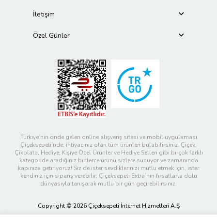
İletişim
Özel Günler
Türkiye’nin önde gelen online alışveriş sitesi ve mobil uygulaması
Çiçeksepeti’nde, ihtiyacınız olan tüm ürünleri bulabilirsiniz. Çiçek,
Çikolata, Hediye, Kişiye Özel Ürünler ve Hediye Setleri gibi birçok farklı
kategoride aradığınız binlerce ürünü sizlere sunuyor ve zamanında
kapınıza getiriyoruz! Siz de ister sevdiklerinizi mutlu etmek için, ister
kendiniz için sipariş verebilir; Çiçeksepeti Extra’nın fırsatlarla dolu
dünyasıyla tanışarak mutlu bir gün geçirebilirsiniz.
Copyright © 2026 Çiçeksepeti İnternet Hizmetleri A.Ş