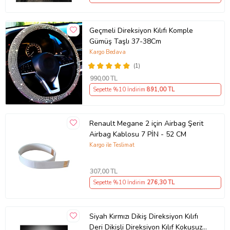
Geçmeli Direksiyon Kılıfı Komple
Gümüş Taşlı 37-38Cm
Kargo Bedava
(1)
990
,00 TL
Sepette %10 İndirim
891
,00 TL
Renault Megane 2 için Airbag Şerit
Airbag Kablosu 7 PİN - 52 CM
Kargo ile Teslimat
307
,00 TL
Sepette %10 İndirim
276
,30 TL
Siyah Kırmızı Dikiş Direksiyon Kılıfı
Deri Dikişli Direksiyon Kılıf Kokusuz