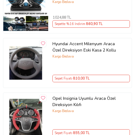
Soğutucu Fan 360° Dönebilen 12V
Kargo Bedava
1024
,88 TL
Sepette %16 İndirim
860
,90 TL
Hyundai Accent Milenyum Araca
Özel Direksiyon Eski Kasa 2 Kollu
Kargo Bedava
Sepet Fiyatı
810
,00 TL
Opel Insignia Uyumlu Araca Özel
Direksiyon Kılıfı
Kargo Bedava
Sepet Fiyatı
855
,00 TL