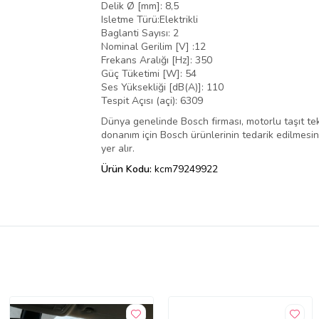
Delik Ø [mm]: 8,5
Isletme Türü:Elektrikli
Baglanti Sayısı: 2
Nominal Gerilim [V] :12
Frekans Aralığı [Hz]: 350
Güç Tüketimi [W]: 54
Ses Yüksekliği [dB(A)]: 110
Tespit Açısı (açi): 6309
Dünya genelinde Bosch firması, motorlu taşıt tek
donanım için Bosch ürünlerinin tedarik edilmesini,
yer alır.
Ürün Kodu:
kcm79249922