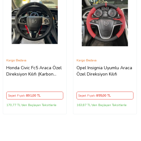
Kargo Bedava
Kargo Bedava
Honda Civic Fc5 Araca Özel
Opel Insignia Uyumlu Araca
Direksiyon Kılıfı (Karbon
Özel Direksiyon Kılıfı
Nokta GRİ YÜZÜK)
Sepet Fiyatı
891
,00 TL
Sepet Fiyatı
855
,00 TL
170,77 TL'den Başlayan Taksitlerle
163,87 TL'den Başlayan Taksitlerle