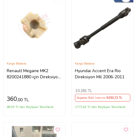
Kargo Bedava
Kargo Bedava
Renault Megane MK2
Hyundai Accent Era Rio
8200241880 için Direksiyon
Direksiyon Mil 2006-2011
Ayar Kolu Kilit Klips Plastiği
10.281
TL
360
Sepette %10 İndirim
9253
,72 TL
,00 TL
68,99 TL'den Başlayan Taksitlerle
1773,62 TL'den Başlayan Taksitlerle