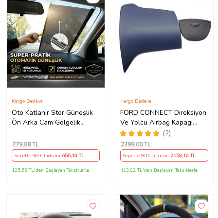
Kargo Bedava
Kargo Bedava
Oto Katlanır Stor Güneşlik
FORD CONNECT Direksiyon
Ön Arka Cam Gölgelik
Ve Yolcu Airbag Kapagı
Noktalı Otomatik Sürgülü
Takım (2009-2014) İthal
(2)
Güneş Koruyucu Araba Suv
Üretim
779
,88 TL
2399
,00 TL
Sepette %16 İndirim
655
,10 TL
Sepette %10 İndirim
2159
,10 TL
125,56 TL'den Başlayan Taksitlerle
413,82 TL'den Başlayan Taksitlerle