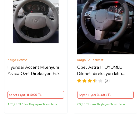
Kargo Bedava
Kargo ile Teslimat
Hyundai Accent Milenyum
Opel Astra H UYUMLU
Araca Özel Direksiyon Eski
Dikmeli direksiyon kılıfı
Kasa 2 Kollu
noktalı alkantra gri yüzüklü (
(2)
38×10.5CM )
Sepet Fiyatı
810
,00 TL
Sepet Fiyatı
314
,91 TL
155,24 TL'den Başlayan Taksitlerle
60,35 TL'den Başlayan Taksitlerle