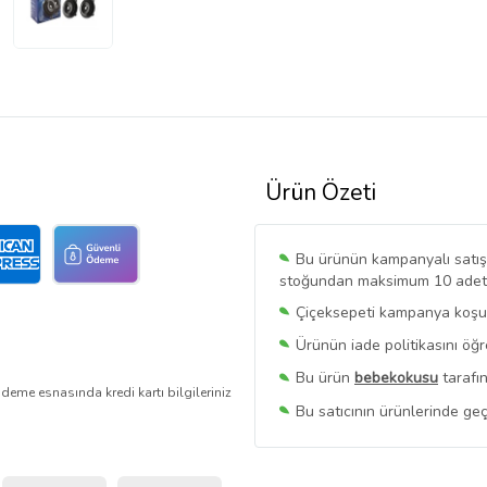
Ürün Özeti
Bu ürünün kampanyalı satışı 
stoğundan maksimum 10 adet sa
Çiçeksepeti kampanya koşull
Ürünün iade politikasını öğ
Bu ürün
bebekokusu
tarafın
deme esnasında kredi kartı bilgileriniz
Bu satıcının ürünlerinde geç
Bu Satıcının
Tüm Ürünlerini
Ürün sayfasında gördüğünüz f