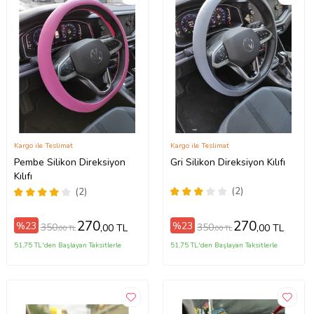
Kargo ile Teslimat
Kargo ile Teslimat
Pembe Silikon Direksiyon
Gri Silikon Direksiyon Kılıfı
Kılıfı
(2)
(2)
270
270
%23
%23
350
350
,00 TL
,00 TL
,00 TL
,00 TL
51,75 TL'den Başlayan Taksitlerle
51,75 TL'den Başlayan Taksitlerle