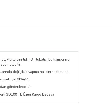
stoklarla sınırlıdır. Bir tüketici bu kampanya
tın alabilir.
arında değişiklik yapma hakkını saklı tutar.
renmek için
tıklayın.
dan gönderilecektir.
erli
350,00 TL Üzeri Kargo Bedava
 Görüntüle
iyat bilgileri, satıcı tarafından