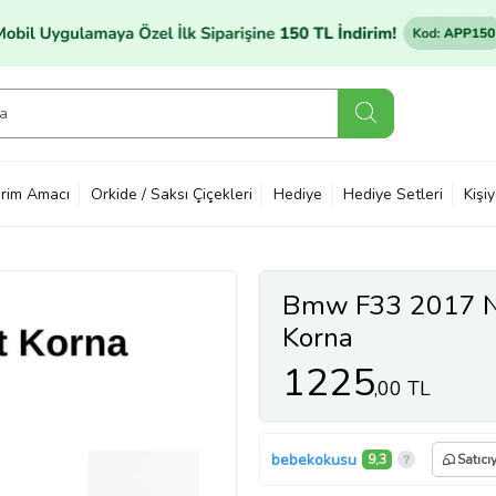
rim Amacı
Orkide / Saksı Çiçekleri
Hediye
Hediye Setleri
Kişi
Bmw F33 2017 N/
Korna
1225
,00 TL
bebekokusu
9,3
Satıcı