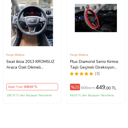
Kargo Bedava
Kargo Bedava
Seat ibiza 2013 KROMSUZ
Plus Diamond Serisi Kırmızı
Araca Özel Dikmeli
Taşlı Geçmeli Direksiyon
Direksiyon Kılıfı
Kılıfı
(3)
449
%25
Sepet Fiyatı
828
,00 TL
600
,00 TL
,00 TL
158,70 TL'den Başlayan Taksitlerle
86,05 TL'den Başlayan Taksitlerle