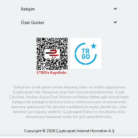
İletişim
Özel Günler
Türkiye’nin önde gelen online alışveriş sitesi ve mobil uygulaması
Çiçeksepeti’nde, ihtiyacınız olan tüm ürünleri bulabilirsiniz. Çiçek,
Çikolata, Hediye, Kişiye Özel Ürünler ve Hediye Setleri gibi birçok farklı
kategoride aradığınız binlerce ürünü sizlere sunuyor ve zamanında
kapınıza getiriyoruz! Siz de ister sevdiklerinizi mutlu etmek için, ister
kendiniz için sipariş verebilir; Çiçeksepeti Extra’nın fırsatlarla dolu
dünyasıyla tanışarak mutlu bir gün geçirebilirsiniz.
Copyright © 2026 Çiçeksepeti İnternet Hizmetleri A.Ş