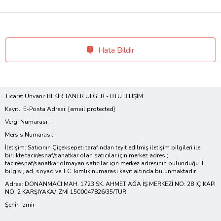
Hata Bildir
Ticaret Ünvanı: BEKİR TANER ÜLGER - BTU BİLİŞİM
Kayıtlı E-Posta Adresi:
[email protected]
Vergi Numarası: -
Mersis Numarası: -
İletişim: Satıcının Çiçeksepeti tarafından teyit edilmiş iletişim bilgileri ile
birlikte tacir/esnaf/sanatkar olan satıcılar için merkez adresi;
tacir/esnaf/sanatkar olmayan satıcılar için merkez adresinin bulunduğu il
bilgisi, ad, soyad ve T.C. kimlik numarası kayıt altında bulunmaktadır.
Adres: DONANMACI MAH. 1723 SK. AHMET AĞA İŞ MERKEZİ NO: 28 İÇ KAPI
NO: 2 KARŞIYAKA/ İZMİ 1500047826/35/TUR
Şehir: İzmir