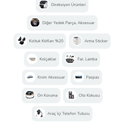
Direksiyon Ürünleri
Diğer Yedek Parça, Aksesuar
Koltuk Kılıfları %20
Arma Sticker
Kolçaklar
Far, Lamba
Krom Aksesuar
Paspas
Ön Koruma
Oto Kokusu
Araç İçi Telefon Tutucu