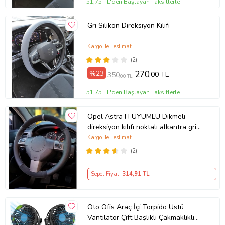
51,75 TL'den Başlayan Taksitlerle
Gri Silikon Direksiyon Kılıfı
Kargo ile Teslimat
(2)
%23
270
,00 TL
350
,00 TL
51,75 TL'den Başlayan Taksitlerle
Opel Astra H UYUMLU Dikmeli
direksiyon kılıfı noktalı alkantra gri
yüzüklü ( 38×10.5CM )
Kargo ile Teslimat
(2)
Sepet Fiyatı
314
,91 TL
Oto Ofis Araç İçi Torpido Üstü
Vantilatör Çift Başlıklı Çakmaklıklı