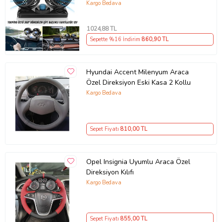
Soğutucu Fan 360° Dönebilen 12V
Kargo Bedava
1024
,88 TL
Sepette %16 İndirim
860
,90 TL
Hyundai Accent Milenyum Araca
Özel Direksiyon Eski Kasa 2 Kollu
Kargo Bedava
Sepet Fiyatı
810
,00 TL
Opel Insignia Uyumlu Araca Özel
Direksiyon Kılıfı
Kargo Bedava
Sepet Fiyatı
855
,00 TL