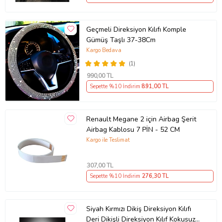
Geçmeli Direksiyon Kılıfı Komple
Gümüş Taşlı 37-38Cm
Kargo Bedava
(1)
990
,00 TL
Sepette %10 İndirim
891
,00 TL
Renault Megane 2 için Airbag Şerit
Airbag Kablosu 7 PİN - 52 CM
Kargo ile Teslimat
307
,00 TL
Sepette %10 İndirim
276
,30 TL
Siyah Kırmızı Dikiş Direksiyon Kılıfı
Deri Dikişli Direksiyon Kılıf Kokusuz