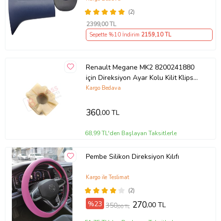
(2)
2399
,00 TL
Sepette %10 İndirim
2159
,10 TL
Renault Megane MK2 8200241880
için Direksiyon Ayar Kolu Kilit Klips
Plastiği
Kargo Bedava
360
,00 TL
68,99 TL'den Başlayan Taksitlerle
Pembe Silikon Direksiyon Kılıfı
Kargo ile Teslimat
(2)
%23
270
,00 TL
350
,00 TL