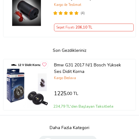
Kılıf
Kargo ile Teslimat
(4)
Sepet Fiyatı
206
,10 TL
Son Gezdikleriniz
Bmw G31 2017 N/1 Bosch Yüksek
Ses Didit Korna
Kargo Bedava
1225
,00 TL
234,79 TL'den Başlayan Taksitlerle
Daha Fazla Kategori