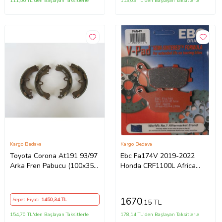
111,56 TL'den Başlayan Taksitlerle
113,03 TL'den Başlayan Taksitlerle
Kargo Bedava
Kargo Bedava
Toyota Corona At191 93/97
Ebc Fa174V 2019-2022
Arka Fren Pabucu (100x35)
Honda CRF1100L Africa
(Daıwa)
Twin Uyumlu Arka Fren
Balatası Yarı S
1670
Sepet Fiyatı
1450
,34 TL
,15 TL
154,70 TL'den Başlayan Taksitlerle
178,14 TL'den Başlayan Taksitlerle