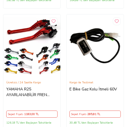
160,68 TL'den Başlayan Taksitlerle
164,88 TL'den Başlayan Taksitlerle
Ücretsiz / 24 Saatte Kargo
Kargo ile Teslimat
YAMAHA R25
E Bike Gaz Kolu İtmeli 60V
AYARLANABİLİR FREN
MANET TK 6157 RENK
SEÇENEKLERİ VAR
Sepet Fiyatı
1183
,00 TL
Sepet Fiyatı
285
,81 TL
126,18 TL'den Başlayan Taksitlerle
30,48 TL'den Başlayan Taksitlerle