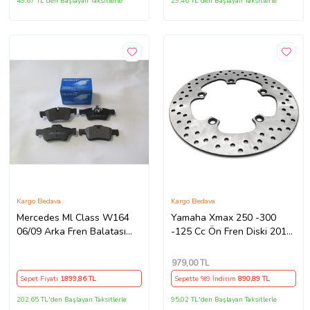
49,67 TL'den Başlayan Taksitlerle
29,46 TL'den Başlayan Taksitlerle
Kargo Bedava
Kargo Bedava
Mercedes Ml Class W164
Yamaha Xmax 250 -300
06/09 Arka Fren Balatası
-125 Cc Ön Fren Diski 2018-
(Di·sk)(140,3x51,8x16,8/14
2022 Arasmoto
979
,00 TL
Sepet Fiyatı
1899
,86 TL
Sepette %9 İndirim
890
,89 TL
202,65 TL'den Başlayan Taksitlerle
95,02 TL'den Başlayan Taksitlerle