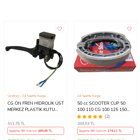
Ücretsiz / 24 Saatte Kargo
24 Saatte Kargo
CG ÖN FREN HİDROLİK ÜST
50 cc SCOOTER CUP 50
MERKEZ PLASTİK KUTU
100 110 CG 100 125 150
ÇİTA UYUMLU
200 FREN BALATASI
(2)
511
,75 TL
303
,53 TL
Sepette %9 İndirim
465
,69 TL
Sepette %9 İndirim
276
,21 TL