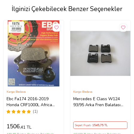
İlginizi Çekebilecek Benzer Seçenekler
Kargo Bedava
Kargo Bedava
Ebc Fa174 2016-2019
Mercedes E Class W124
Honda CRF1000L Africa
93/95 Arka Fren Balatası
Twin Uyumlu Arka Fren
(Kablosuz)(di·sk)
(1)
Balatası Organik
(61,8x58,1x13,5)(bramax)
1506
Sepet Fiyatı
1545
,75 TL
,41 TL