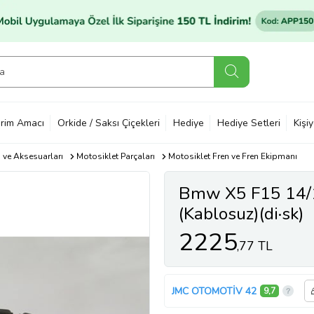
rim Amacı
Orkide / Saksı Çiçekleri
Hediye
Hediye Setleri
Kişi
ı ve Aksesuarları
Motosiklet Parçaları
Motosiklet Fren ve Fren Ekipmanı
Bmw X5 F15 14/1
(Kablosuz)(di·sk)
(121.9x58.1x16.
2225
,77 TL
(bramax)
JMC OTOMOTİV 42
9,7