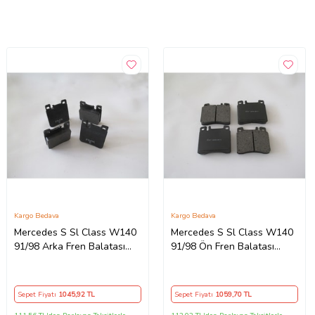
Kargo Bedava
Kargo Bedava
Mercedes S Sl Class W140
Mercedes S Sl Class W140
91/98 Arka Fren Balatası
91/98 Ön Fren Balatası
(Kablosuz)(di·sk)
(Kablosuz)(di·sk)
(61,6x69,7x16) (Fmk)
(90x86x18,5)(bramax)
Sepet Fiyatı
1045
,92 TL
Sepet Fiyatı
1059
,70 TL