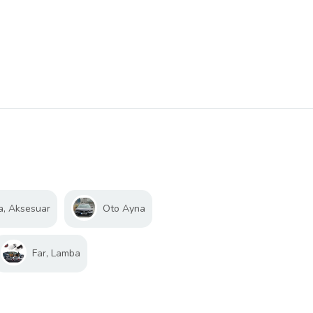
a, Aksesuar
Oto Ayna
Far, Lamba