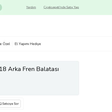
Yardım
Çiçeksepeti'nde Satış Yap
ye Özel
El Yapımı Hediye
8 Arka Fren Balatası
3/121.9x59.3x16.3)
Satıcıya Sor