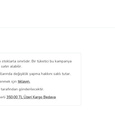
stoklarla sınırlıdır. Bir tüketici bu kampanya
tın alabilir.
arında değişiklik yapma hakkını saklı tutar.
renmek için
tıklayın.
tarafından gönderilecektir.
erli
350,00 TL Üzeri Kargo Bedava
 Görüntüle
iyat bilgileri, satıcı tarafından