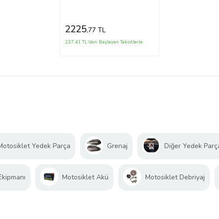
(di·sk)
(121.9x58.1x16.3/121.9x59.3x16.3)
(bramax)
2225
,77 TL
237,41 TL'den Başlayan Taksitlerle
Motosiklet Yedek Parça
Grenaj
Diğer Yedek Parç
 Ekipmanı
Motosiklet Akü
Motosiklet Debriyaj