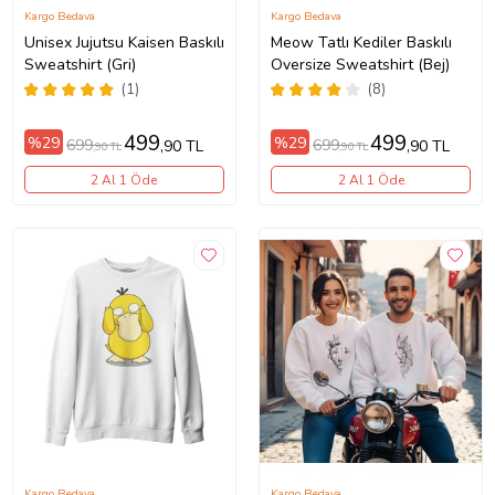
Kargo Bedava
Kargo Bedava
Unisex Jujutsu Kaisen Baskılı
Meow Tatlı Kediler Baskılı
Sweatshirt (Gri)
Oversize Sweatshirt (Bej)
(1)
(8)
499
499
%29
%29
699
699
,90 TL
,90 TL
,90 TL
,90 TL
2 Al 1 Öde
2 Al 1 Öde
Kargo Bedava
Kargo Bedava