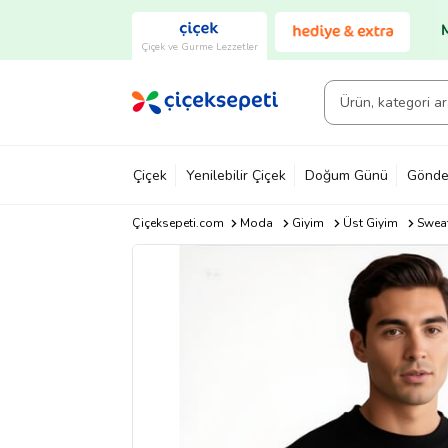
Çiçek ve Gurme Lezzetler
Çiçek
Yenilebilir Çiçek
Doğum Günü
Gönde
Çiçeksepeti.com
Moda
Giyim
Üst Giyim
Sweat