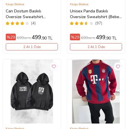
Kargo Bedava
Kargo Bedava
Can Dostum Baskılı
Unisex Panda Baskılı
Oversize Sweatshirt
Oversize Sweatshirt (Bebe
(Antrasit)
Mavi)
(4)
(97)
499
499
%29
%29
699
699
,90 TL
,90 TL
,90 TL
,90 TL
2 Al 1 Öde
2 Al 1 Öde
Kargo Bedava
Kargo Bedava