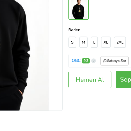
Beden
S
M
L
XL
2XL
OGC
9,3
Satıcıya Sor
Sep
Hemen Al