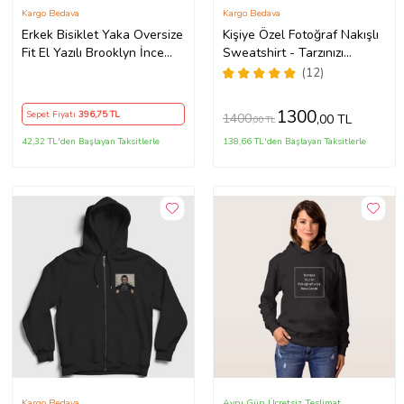
Kargo Bedava
Kargo Bedava
Erkek Bisiklet Yaka Oversize
Kişiye Özel Fotoğraf Nakışlı
Fit El Yazılı Brooklyn İnce
Sweatshirt - Tarzınızı
Sweatshirt SPR23SW331
Özelleştirin! (Krem)
(12)
(Siyah)
1300
Sepet Fiyatı
396
,75 TL
1400
,00 TL
,00 TL
42,32 TL'den Başlayan Taksitlerle
138,66 TL'den Başlayan Taksitlerle
Kargo Bedava
Aynı Gün Ücretsiz Teslimat