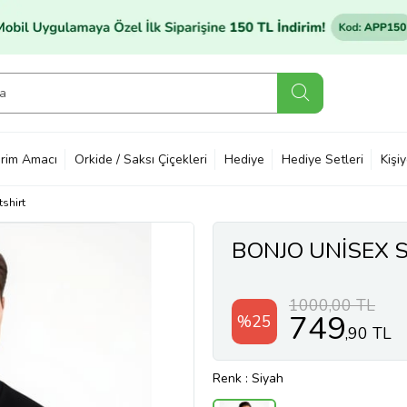
rim Amacı
Orkide / Saksı Çiçekleri
Hediye
Hediye Setleri
Kişi
shirt
BONJO UNİSEX S
1000,00 TL
749
%25
,90 TL
Renk
: Siyah