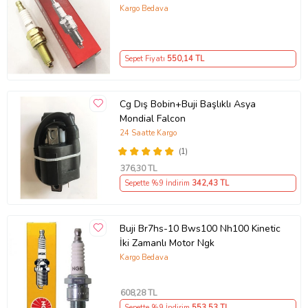
Kargo Bedava
Sepet Fiyatı
550
,14 TL
Cg Dış Bobin+Buji Başlıklı Asya
Mondial Falcon
24 Saatte Kargo
(1)
376
,30 TL
Sepette %9 İndirim
342
,43 TL
Buji Br7hs-10 Bws100 Nh100 Kinetic
İki Zamanlı Motor Ngk
Kargo Bedava
608
,28 TL
Sepette %9 İndirim
553
,53 TL