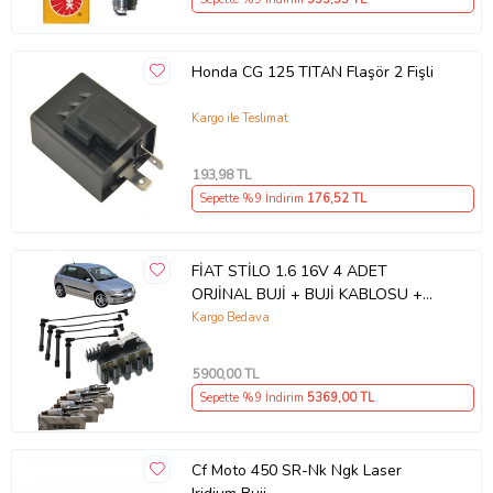
Honda CG 125 TITAN Flaşör 2 Fişli
Kargo ile Teslimat
193
,98 TL
Sepette %9 İndirim
176
,52 TL
FİAT STİLO 1.6 16V 4 ADET
ORJİNAL BUJİ + BUJİ KABLOSU +
ATEŞLEME BOBİNİ
Kargo Bedava
5900
,00 TL
Sepette %9 İndirim
5369
,00 TL
Cf Moto 450 SR-Nk Ngk Laser