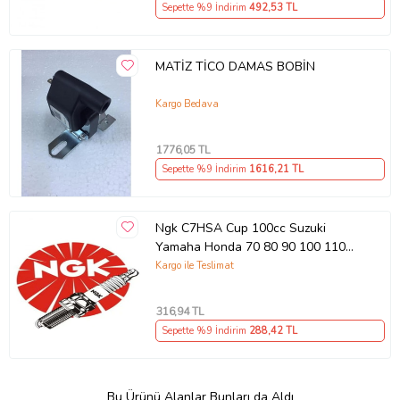
Sepette %9 İndirim
492
,53 TL
MATİZ TİCO DAMAS BOBİN
Kargo Bedava
1776
,05 TL
Sepette %9 İndirim
1616
,21 TL
Ngk C7HSA Cup 100cc Suzuki
Yamaha Honda 70 80 90 100 110
Kuba X Boss Buji C7hsa 1 Adet
Kargo ile Teslimat
316
,94 TL
Sepette %9 İndirim
288
,42 TL
Bu Ürünü Alanlar Bunları da Aldı