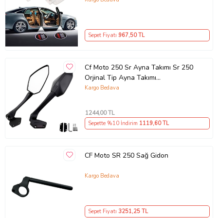
Sepet Fiyatı
967
,50 TL
Cf Moto 250 Sr Ayna Takımı Sr 250
Orjinal Tip Ayna Takımı
Kaliteli_Supermoto (Renksiz)
Kargo Bedava
1244
,00 TL
Sepette %10 İndirim
1119
,60 TL
CF Moto SR 250 Sağ Gidon
Kargo Bedava
Sepet Fiyatı
3251
,25 TL