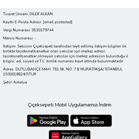
Ticaret Ünvanı: DİLEK ALKAN
Kayıtlı E-Posta Adresi:
[email protected]
Vergi Numarası: 0530379744
Mersis Numarası: -
İletişim: Satıcının Çiçeksepeti tarafından teyit edilmiş iletişim bilgileri ile
birlikte tacir/esnaf/sanatkar olan satıcılar için merkez adresi;
tacir/esnaf/sanatkar olmayan satıcılar için merkez adresinin bulunduğu il
bilgisi, ad, soyad ve T.C. kimlik numarası kayıt altında bulunmaktadır.
Adres: DUTLUBAHÇE MAH. 761 SK. NO: 7 B MURATPAŞA/ İSTANBUL
1500018824/7/TUR
Şehir: Antalya
Çiçeksepeti Mobil Uygulamamızı İndirin