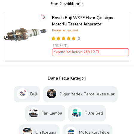
Son Gezdikleriniz
Bosch Buji WS7F Hızar Çimbiçme
Motorlu Testere Jeneratör
Kargo ile Teslimat
(1)
295
,74 TL
Sepette %9 İndirim
269
,12 TL
Daha Fazla Kategori
Buji
Diğer Yedek Parça, Aksesuar
Far, Lamba
Filtre Seti
Ön Koruma
Motosiklet Filtre