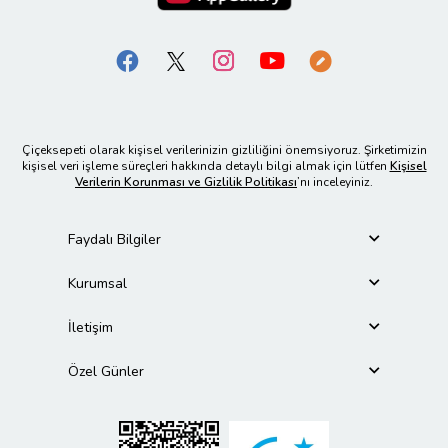
Çiçeksepeti olarak kişisel verilerinizin gizliliğini önemsiyoruz. Şirketimizin
kişisel veri işleme süreçleri hakkında detaylı bilgi almak için lütfen
Kişisel
Verilerin Korunması ve Gizlilik Politikası
’nı inceleyiniz.
Faydalı Bilgiler
Kurumsal
İletişim
Özel Günler