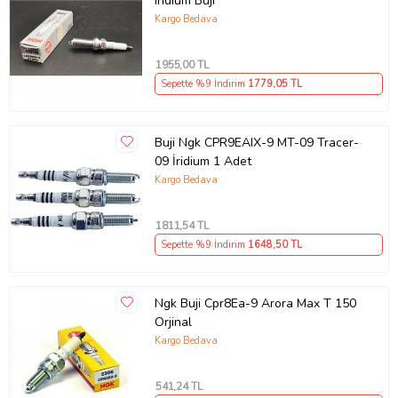
Iridium Buji
Kargo Bedava
1955
,00 TL
Sepette %9 İndirim
1779
,05 TL
Buji Ngk CPR9EAIX-9 MT-09 Tracer-
09 İridium 1 Adet
Kargo Bedava
1811
,54 TL
Sepette %9 İndirim
1648
,50 TL
Ngk Buji Cpr8Ea-9 Arora Max T 150
Orjinal
Kargo Bedava
541
,24 TL