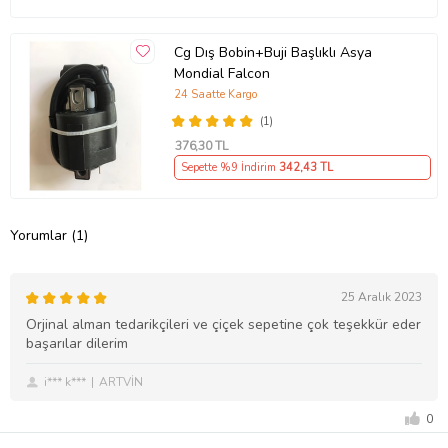
Cg Dış Bobin+Buji Başlıklı Asya
Mondial Falcon
24 Saatte Kargo
(1)
376
,30 TL
Sepette %9 İndirim
342
,43 TL
Yorumlar (1)
25 Aralık 2023
Orjinal alman tedarikçileri ve çiçek sepetine çok teşekkür eder
başarılar dilerim
i*** k***
ARTVİN
0