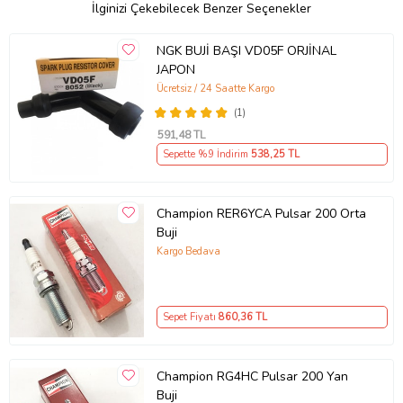
İlginizi Çekebilecek Benzer Seçenekler
NGK BUJİ BAŞI VD05F ORJİNAL
JAPON
Ücretsiz / 24 Saatte Kargo
(1)
591
,48 TL
Sepette %9 İndirim
538
,25 TL
Champion RER6YCA Pulsar 200 Orta
Buji
Kargo Bedava
Sepet Fiyatı
860
,36 TL
Champion RG4HC Pulsar 200 Yan
Buji