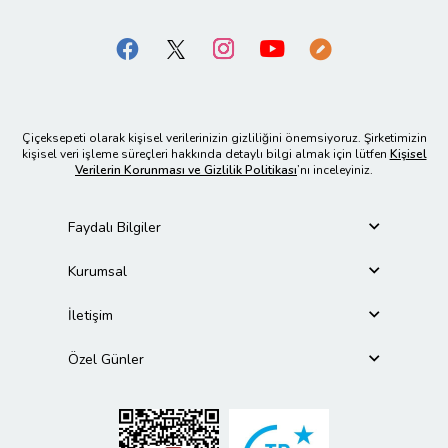
Çiçeksepeti olarak kişisel verilerinizin gizliliğini önemsiyoruz. Şirketimizin
kişisel veri işleme süreçleri hakkında detaylı bilgi almak için lütfen
Kişisel
Verilerin Korunması ve Gizlilik Politikası
’nı inceleyiniz.
Faydalı Bilgiler
Kurumsal
İletişim
Özel Günler