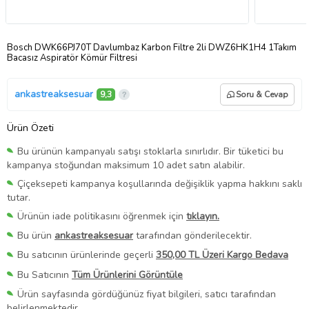
Bosch DWK66PJ70T Davlumbaz Karbon Filtre 2li DWZ6HK1H4 1Takım
Bacasız Aspiratör Kömür Filtresi
ankastreaksesuar
9,3
Soru & Cevap
Ürün Özeti
Bu ürünün kampanyalı satışı stoklarla sınırlıdır. Bir tüketici bu
kampanya stoğundan maksimum 10 adet satın alabilir.
Çiçeksepeti kampanya koşullarında değişiklik yapma hakkını saklı
tutar.
Ürünün iade politikasını öğrenmek için
tıklayın.
Bu ürün
ankastreaksesuar
tarafından gönderilecektir.
Bu satıcının ürünlerinde geçerli
350,00 TL Üzeri Kargo Bedava
Bu Satıcının
Tüm Ürünlerini Görüntüle
Ürün sayfasında gördüğünüz fiyat bilgileri, satıcı tarafından
belirlenmektedir.