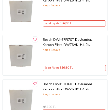
Karbon Filtre DWZ6HK1H4 2li
1Takım Bacasız Aspiratör Kömür
Kargo Bedava
Filtresi
Sepet Fiyatı
856
,80 TL
Bosch DWK67PJ70T Davlumbaz
Karbon Filtre DWZ6HK1H4 2li
1Takım Bacasız Aspiratör Kömür
Kargo Bedava
Filtresi
Sepet Fiyatı
856
,80 TL
Bosch DWK97PJ60T Davlumbaz
Karbon Filtre DWZ6HK1H4 2li
1Takım Bacasız Aspiratör Kömür
Kargo Bedava
Filtresi
952
,00 TL