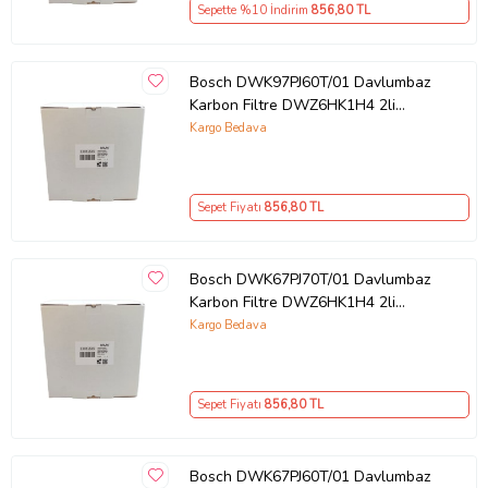
Sepette %10 İndirim
856
,80 TL
Bosch DWK97PJ60T/01 Davlumbaz
Karbon Filtre DWZ6HK1H4 2li
1Takım Bacasız Aspiratör Kömür
Kargo Bedava
Filtresi
Sepet Fiyatı
856
,80 TL
Bosch DWK67PJ70T/01 Davlumbaz
Karbon Filtre DWZ6HK1H4 2li
1Takım Bacasız Aspiratör Kömür
Kargo Bedava
Filtresi
Sepet Fiyatı
856
,80 TL
Bosch DWK67PJ60T/01 Davlumbaz