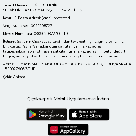
Ticaret Ünvanı: DOĞSER TEKNİK
SERVİSHİZ.DAY.TÜK.MAL.İNŞ.GI.TE.SA.VETİ.LT.ŞT
Kayıtlı E-Posta Adresi:
[email protected]
Vergi Numarası: 3090208727
Mersis Numarası: 0309020872700019
İletişim: Satıcının Çiçeksepeti tarafından teyit edilmiş iletişim bilgileri ile
birlikte tacir/esnaf/sanatkar olan satıcılar için merkez adresi;
tacir/esnaf/sanatkar olmayan satıcılar için merkez adresinin bulunduğu il
bilgisi, ad, soyad ve T.C. kimlik numarası kayıt altında bulunmaktadır.
Adres: 19 MAYIS MAH. SANATORYUM CAD. NO: 201 A KEÇİÖREN/ANKARA
1500027906/6/TUR
Şehir: Ankara
Çiçeksepeti Mobil Uygulamamızı İndirin