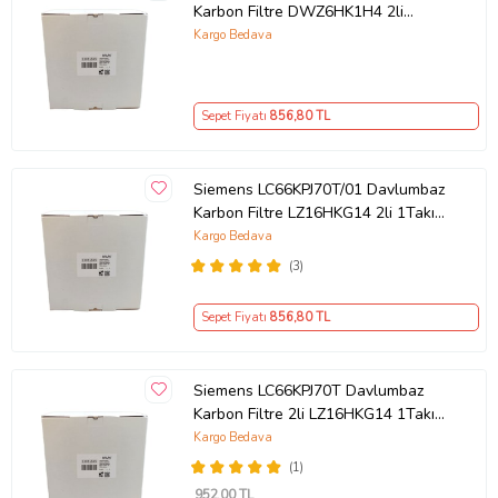
Karbon Filtre DWZ6HK1H4 2li
1Takım Bacasız Aspiratör Kömür
Kargo Bedava
Filtresi
Sepet Fiyatı
856
,80 TL
Siemens LC66KPJ70T/01 Davlumbaz
Karbon Filtre LZ16HKG14 2li 1Takım
Bacasız Aspiratör Kömür Filtresi
Kargo Bedava
(3)
Sepet Fiyatı
856
,80 TL
Siemens LC66KPJ70T Davlumbaz
Karbon Filtre 2li LZ16HKG14 1Takım
Bacasız Aspiratör Kömür Filtresi
Kargo Bedava
(1)
952
,00 TL