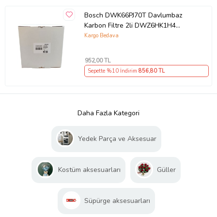
Bosch DWK66PJ70T Davlumbaz
Karbon Filtre 2li DWZ6HK1H4
1Takım Bacasız Aspiratör Kömür
Kargo Bedava
Filtresi
952
,00 TL
Sepette %10 İndirim
856
,80 TL
Daha Fazla Kategori
Yedek Parça ve Aksesuar
Kostüm aksesuarları
Güller
Süpürge aksesuarları