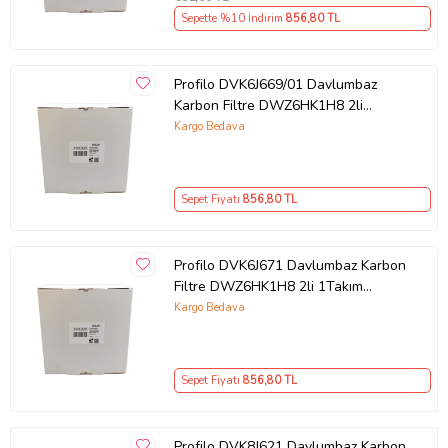
Sepette %10 İndirim
856
,80 TL
Profilo DVK6J669/01 Davlumbaz
Karbon Filtre DWZ6HK1H8 2li
1Takım Bacasız Aspiratör Kömür
Kargo Bedava
Filtresi
Sepet Fiyatı
856
,80 TL
Profilo DVK6J671 Davlumbaz Karbon
Filtre DWZ6HK1H8 2li 1Takım
Bacasız Aspiratör Kömür Filtresi
Kargo Bedava
Sepet Fiyatı
856
,80 TL
Profilo DVK8J621 Davlumbaz Karbon