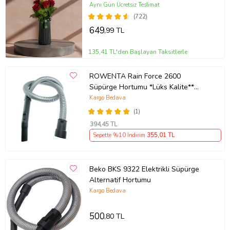
Aynı Gün Ücretsiz Teslimat
(722)
649
,99 TL
135,41 TL'den Başlayan Taksitlerle
ROWENTA Rain Force 2600
Süpürge Hortumu *Lüks Kalite**
Uyumlu
Kargo Bedava
(1)
394
,45 TL
Sepette %10 İndirim
355
,01 TL
Beko BKS 9322 Elektrikli Süpürge
Alternatif Hortumu
Kargo Bedava
500
,80 TL