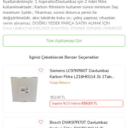
fiyatlandırılmıştır, 1 Aspiratör/Davlumbaz için 2 Adet filtre
kullanılmaktadır.; Karbon filtrelerin kullanım süresi minimum 3ay,
maximum 1yıldır.; Yıkanmaz, süresi dolunca yenisi ile
değiştirilmelidir, aksi takdirde koku vs.; çekiş yapmaz, cihazdan
verim alınamaz.; DOĞRU YEDEK PARÇA SATIN ALMAK İÇİN
DAVLUMBAZ MODELİNİZİ KONTROL EDEREK SİPARİŞ VERMENİZ
ÖNERİLİR.
Tüm Açıklamayı Gör
Ürün Kodu:
kcm10562227
İlginizi Çekebilecek Benzer Seçenekler
Siemens LC97KPJ60T Davlumbaz
Karbon Filtre LZ16HKG14 2li 1Takım
Bacasız Aspiratör Kömür Filtresi
Kargo Bedava
952
,00 TL
Sepette %10 İndirim
856
,80 TL
Bosch DWK97PJ70T Davlumbaz