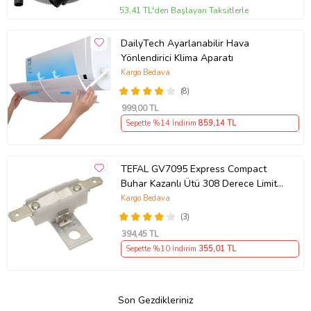
53,41 TL'den Başlayan Taksitlerle
DailyTech Ayarlanabilir Hava
Yönlendirici Klima Aparatı
Kargo Bedava
(8)
999
,00 TL
Sepette %14 İndirim
859
,14 TL
TEFAL GV7095 Express Compact
Buhar Kazanlı Ütü 308 Derece Limit
Termik Termostat Uyumlu
Kargo Bedava
(3)
394
,45 TL
Sepette %10 İndirim
355
,01 TL
Son Gezdikleriniz