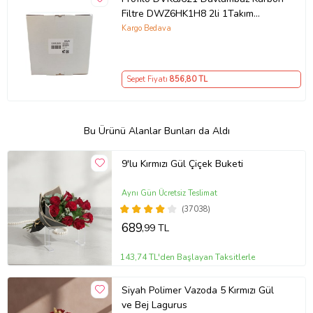
Filtre DWZ6HK1H8 2li 1Takım
Bacasız Aspiratör Kömür Filtresi
Kargo Bedava
Sepet Fiyatı
856
,80 TL
Bu Ürünü Alanlar Bunları da Aldı
9'lu Kırmızı Gül Çiçek Buketi
Aynı Gün Ücretsiz Teslimat
(37038)
689
,99 TL
143,74 TL'den Başlayan Taksitlerle
Siyah Polimer Vazoda 5 Kırmızı Gül
ve Bej Lagurus