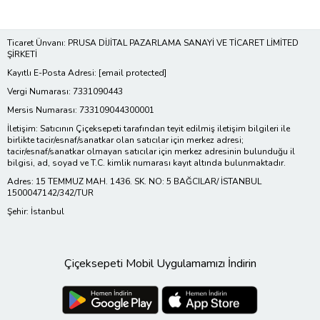
Ticaret Ünvanı: PRUSA DİJİTAL PAZARLAMA SANAYİ VE TİCARET LİMİTED
ŞİRKETİ
Kayıtlı E-Posta Adresi:
[email protected]
Vergi Numarası: 7331090443
Mersis Numarası: 733109044300001
İletişim: Satıcının Çiçeksepeti tarafından teyit edilmiş iletişim bilgileri ile
birlikte tacir/esnaf/sanatkar olan satıcılar için merkez adresi;
tacir/esnaf/sanatkar olmayan satıcılar için merkez adresinin bulunduğu il
bilgisi, ad, soyad ve T.C. kimlik numarası kayıt altında bulunmaktadır.
Adres: 15 TEMMUZ MAH. 1436. SK. NO: 5 BAĞCILAR/ İSTANBUL
1500047142/342/TUR
Şehir: İstanbul
Çiçeksepeti Mobil Uygulamamızı İndirin