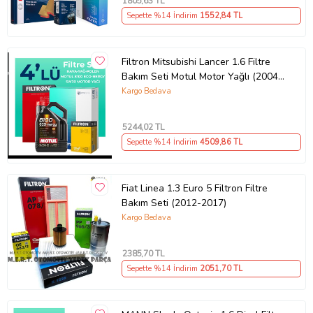
1805
,63 TL
BOSCH Renault Laguna 1.6 Benzin Filtre Bakım Seti 2015
Sepette %14 İndirim
1552
,84 TL
Filtron Mitsubishi Lancer 1.6 Filtre
Ürün Kodu:
kcm31311347
Bakım Seti Motul Motor Yağlı (2004-
2008) 4 Lü
Kargo Bedava
5244
,02 TL
Sepette %14 İndirim
4509
,86 TL
Fiat Linea 1.3 Euro 5 Filtron Filtre
Bakım Seti (2012-2017)
Kargo Bedava
2385
,70 TL
Sepette %14 İndirim
2051
,70 TL