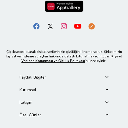
Çiçeksepeti olarak kişisel verilerinizin gizliliğini önemsiyoruz. Şirketimizin
kişisel veri işleme süreçleri hakkında detaylı bilgi almak için lütfen
Kişisel
Verilerin Korunması ve Gizlilik Politikası
’nı inceleyiniz.
Faydalı Bilgiler
Kurumsal
İletişim
Özel Günler