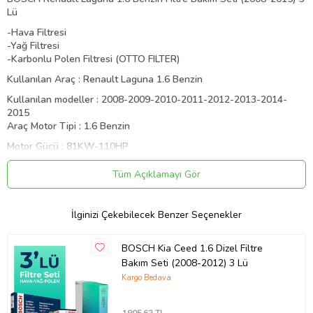
Lü
-Hava Filtresi
-Yağ Filtresi
-Karbonlu Polen Filtresi (OTTO FILTER)
Kullanılan Araç : Renault Laguna 1.6 Benzin
Kullanılan modeller : 2008-2009-2010-2011-2012-2013-2014-
2015
Araç Motor Tipi : 1.6 Benzin
Motor Gücü : 81KW-110HP
MOTOR KODU : K4M 824
Tüm Açıklamayı Gör
BOSCH Renault Laguna 1.6 Benzin
Filtre Bakım Seti 2008
BOSCH Renault Laguna 1.6 Benzin Filtre Bakım Seti 2009
İlginizi Çekebilecek Benzer Seçenekler
BOSCH Renault Laguna 1.6 Benzin Filtre Bakım Seti 2010
BOSCH Renault Laguna 1.6 Benzin Filtre Bakım Seti 2011
BOSCH Kia Ceed 1.6 Dizel Filtre
BOSCH Renault Laguna 1.6 Benzin Filtre Bakım Seti 2012
Bakım Seti (2008-2012) 3 Lü
Kargo Bedava
BOSCH Renault Laguna 1.6 Benzin Filtre Bakım Seti 2013
BOSCH Renault Laguna 1.6 Benzin Filtre Bakım Seti 2014