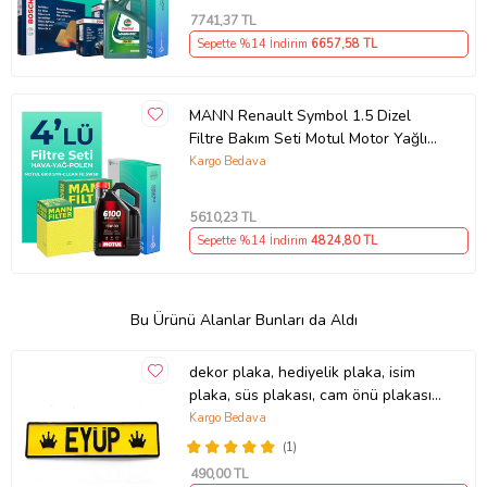
7741
,37 TL
Sepette %14 İndirim
6657
,58 TL
MANN Renault Symbol 1.5 Dizel
Filtre Bakım Seti Motul Motor Yağlı
(2009-2013) 4 Lü
Kargo Bedava
5610
,23 TL
Sepette %14 İndirim
4824
,80 TL
Bu Ürünü Alanlar Bunları da Aldı
dekor plaka, hediyelik plaka, isim
plaka, süs plakası, cam önü plakası,
tırcı plakası (Sarı-Siyah)
Kargo Bedava
(1)
490
,00 TL