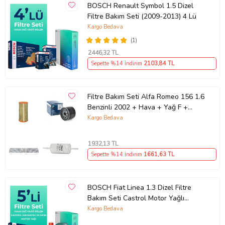
BOSCH Renault Symbol 1.5 Dizel
Filtre Bakım Seti (2009-2013) 4 Lü
Kargo Bedava
(1)
2446
,32 TL
Sepette %14 İndirim
2103
,84 TL
Filtre Bakım Seti Alfa Romeo 156 1.6
Benzinli 2002 + Hava + Yağ F +
Yakıt F. + Polen Sardes
Kargo Bedava
1932
,13 TL
Sepette %14 İndirim
1661
,63 TL
BOSCH Fiat Linea 1.3 Dizel Filtre
Bakım Seti Castrol Motor Yağlı
EURO 4 (2007-2017) 5 Li
Kargo Bedava