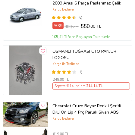
2009 Arası 6 Parça Paslanmaz Çelik
Kargo Bedava
(6)
%39
550
,00 TL
900
,00 TL
105,41 TL'den Başlayan Taksitlerle
OSMANLI TUĞRASI OTO PANJUR
LOGOSU
Kargo ile Teslimat
(1)
249
,00 TL
Sepette %14 İndirim
214
,14 TL
Chevrolet Cruze Beyaz Renkli Şeritli
Dilli Ön Lip 4 Prç Parlak Siyah ABS
Kargo Bedava
619
,00 TL