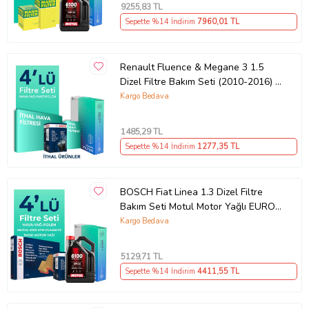
9255
,83 TL
Sepette %14 İndirim
7960
,01 TL
Renault Fluence & Megane 3 1.5
Dizel Filtre Bakım Seti (2010-2016) 4
Lü
Kargo Bedava
1485
,29 TL
Sepette %14 İndirim
1277
,35 TL
BOSCH Fiat Linea 1.3 Dizel Filtre
Bakım Seti Motul Motor Yağlı EURO
5 (2009-2017) 4 Lü
Kargo Bedava
5129
,71 TL
Sepette %14 İndirim
4411
,55 TL