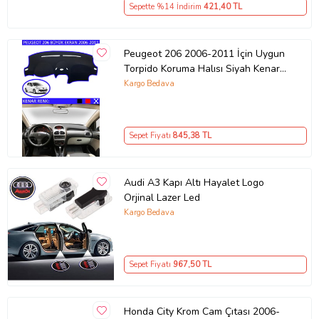
Sepette %14 İndirim
421
,40 TL
Peugeot 206 2006-2011 İçin Uygun
Torpido Koruma Halısı Siyah Kenar
Renk Mavi
Kargo Bedava
Sepet Fiyatı
845
,38 TL
Audi A3 Kapı Altı Hayalet Logo
Orjinal Lazer Led
Kargo Bedava
Sepet Fiyatı
967
,50 TL
Honda City Krom Cam Çıtası 2006-