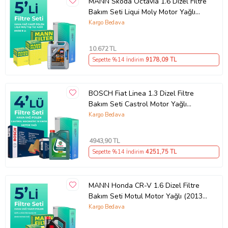
MANN Skoda Octavia 1.6 Dizel Filtre
Bakım Seti Liqui Moly Motor Yağlı
(2013-2019) 5 Li
Kargo Bedava
10.672
TL
Sepette %14 İndirim
9178
,09 TL
BOSCH Fiat Linea 1.3 Dizel Filtre
Bakım Seti Castrol Motor Yağlı
EURO 4 (2007-2017) 4 Lü
Kargo Bedava
4943
,90 TL
Sepette %14 İndirim
4251
,75 TL
MANN Honda CR-V 1.6 Dizel Filtre
Bakım Seti Motul Motor Yağlı (2013-
2018) 5 Li
Kargo Bedava