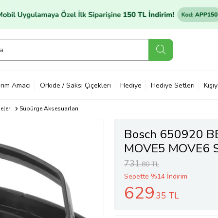
rim Amacı
Orkide / Saksı Çiçekleri
Hediye
Hediye Setleri
Kişi
eler
Süpürge Aksesuarları
Bosch 650920 
MOVE5 MOVE6 Süp
731
,80 TL
Sepette %14 İndirim
629
,35 TL