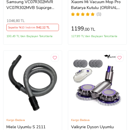
Samsung VC07R302MVR
Xiaomi Mi Vacuum Mop Pro
VC07R302MVB Süpürge
Batarya Kutulu (ORJİNAL
Boru Emici Hortum Seti
KAPASİTE) 3.200mah Robot
(1)
Süpürge Bataryası
1046
,80 TL
1199
Sepette %10 İndirim
942
,12 TL
,00 TL
100,49 TL'den Başlayan Taksitlerle
127,89 TL'den Başlayan Taksitlerle
Kargo Bedava
Kargo Bedava
Miele Uyumlu S 2111
Valkyrie Dyson Uyumlu