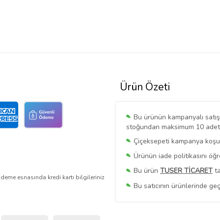
Ürün Özeti
Bu ürünün kampanyalı satışı 
stoğundan maksimum 10 adet sa
Çiçeksepeti kampanya koşull
Ürünün iade politikasını öğ
Bu ürün
TUSER TİCARET
ta
deme esnasında kredi kartı bilgileriniz
Bu satıcının ürünlerinde geç
Bu Satıcının
Tüm Ürünlerini
Ürün sayfasında gördüğünüz f