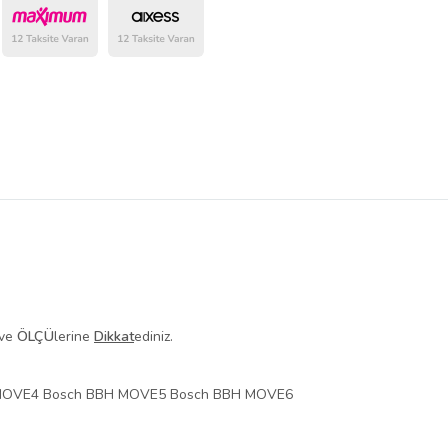
belirlenmektedir.
ve
ÖLÇÜ
lerine
Dikkat
ediniz.
 MOVE4 Bosch BBH MOVE5 Bosch BBH MOVE6