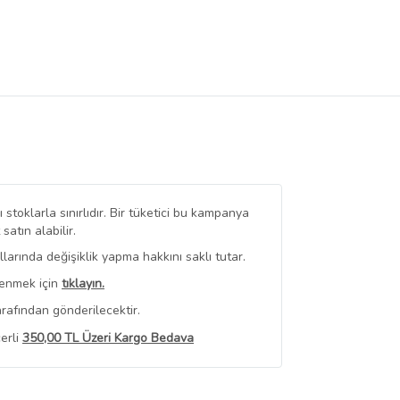
stoklarla sınırlıdır. Bir tüketici bu kampanya
tın alabilir.
arında değişiklik yapma hakkını saklı tutar.
renmek için
tıklayın.
rafından gönderilecektir.
erli
350,00 TL Üzeri Kargo Bedava
 Görüntüle
iyat bilgileri, satıcı tarafından