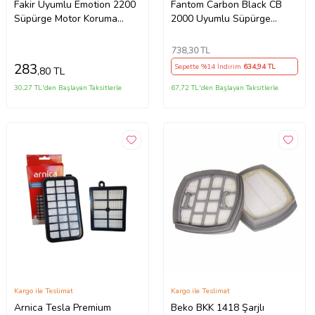
Fakir Uyumlu Emotion 2200
Fantom Carbon Black CB
Süpürge Motor Koruma
2000 Uyumlu Süpürge
Süngeri 5 li
Hortumu + Emici Başlık +
Teleskopik Borusu
738
,30 TL
283
Sepette %14 İndirim
634
,94 TL
,80 TL
30,27 TL'den Başlayan Taksitlerle
67,72 TL'den Başlayan Taksitlerle
Kargo ile Teslimat
Kargo ile Teslimat
Arnica Tesla Premium
Beko BKK 1418 Şarjlı