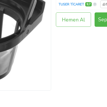
TUSER TİCARET
9,7
Sep
Hemen Al