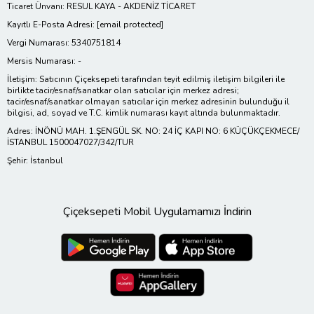
Ticaret Ünvanı: RESUL KAYA - AKDENİZ TİCARET
Kayıtlı E-Posta Adresi:
[email protected]
Vergi Numarası: 5340751814
Mersis Numarası: -
İletişim: Satıcının Çiçeksepeti tarafından teyit edilmiş iletişim bilgileri ile
birlikte tacir/esnaf/sanatkar olan satıcılar için merkez adresi;
tacir/esnaf/sanatkar olmayan satıcılar için merkez adresinin bulunduğu il
bilgisi, ad, soyad ve T.C. kimlik numarası kayıt altında bulunmaktadır.
Adres: İNÖNÜ MAH. 1.ŞENGÜL SK. NO: 24 İÇ KAPI NO: 6 KÜÇÜKÇEKMECE/
İSTANBUL 1500047027/342/TUR
Şehir: İstanbul
Çiçeksepeti Mobil Uygulamamızı İndirin