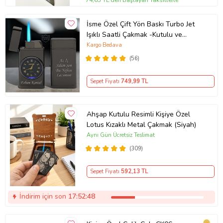
74,65 TL'den Başlayan Taksitlerle
İsme Özel Çift Yön Baskı Turbo Jet
Işıklı Saatli Çakmak -Kutulu ve
Hediye Paketinde (Füme)
Kargo Bedava
(56)
Sepet Fiyatı
749
,99 TL
Ahşap Kutulu Resimli Kişiye Özel
Lotus Kızaklı Metal Çakmak (Siyah)
Aynı Gün Ücretsiz Teslimat
(309)
Sepet Fiyatı
592
,13 TL
İndirim için son
17:52:47