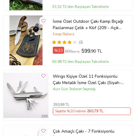
53,32 TL'den Başlayan Taksitlerle
İsme Özel Outdoor Çakı Kamp Bıçağı
Paslanmaz Çelik + Kılıf (209 - Açık
Ton)
Kargo Bedava
(2)
%33
599
,90 TL
899
,00 TL
63,98 TL'den Başlayan Taksitlerle
Wings Kişiye Özel 11 Fonksiyonlu
Çakı Metalik İsme Özel Çakı (Siyah-
Gri)
Aynı Gün Teslimat Seçeneği
350
,99 TL
Sepette %20 İndirim
280
,79 TL
Çok Amaçlı Çakı - 7 Fonksiyonlu