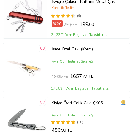
İsviçre Çakısı - Katlanır Metal Çakı
Kargo ile Teslimat
(9)
%20
199
,00 TL
250
,00 TL
21,22 TL'den Başlayan Taksitlerle
İsme Özel Çakı (Krem)
Aynı Gün Teslimat Seçeneği
1657
,77 TL
1869
,05 TL
176,82 TL'den Başlayan Taksitlerle
Kişiye Özel Çelik Çakı ÇK05
Aynı Gün Teslimat Seçeneği
(10)
499
,90 TL