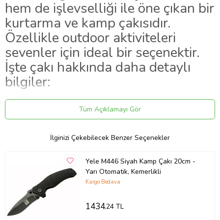
hem de işlevselliği ile öne çıkan bir
kurtarma ve kamp çakısıdır.
Özellikle outdoor aktiviteleri
sevenler için ideal bir seçenektir.
İşte çakı hakkında daha detaylı
bilgiler:
Ana Özellikler:
Tüm Açıklamayı Gör
Yarı Otomatik Sistem:
Tek elle kolayca açılıp kapanabilen pratik bir
mekanizmaya sahiptir.
İlginizi Çekebilecek Benzer Seçenekler
Ahşap Sap:
Hem şık bir görünüm katarken hem de elinizde rahat bir
tutuş sağlar.
Kemerlik:
Çakınızı her zaman yanınızda taşıyabilmeniz için pratik bir
Yele M446 Siyah Kamp Çakı 20cm -
kemer klipsi bulunur.
Yarı Otomatik, Kemerlikli
Cam Kırma ve İp Kesme Aparatı:
Acil durumlarda cam kırma veya ip
Kargo Bedava
kesme gibi ihtiyaçlarınızı karşılar.
Paslanmaz Çelik Bıçak:
Dayanıklı ve uzun ömürlü bir kullanıma
1434
,24 TL
sahiptir.
20,5 cm Toplam Uzunluk:
Hem kompakt hem de işlevsel bir boyut