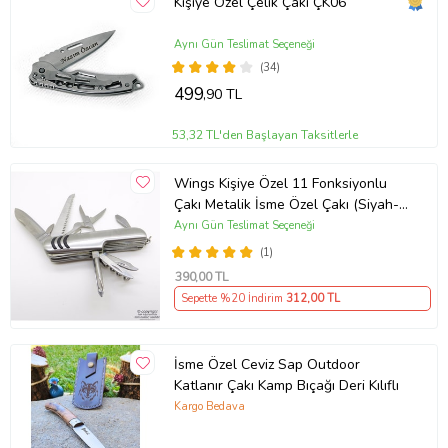
Kişiye Özel Çelik Çakı ÇK06
Aynı Gün Teslimat Seçeneği
(34)
499
,90 TL
53,32 TL'den Başlayan Taksitlerle
Wings Kişiye Özel 11 Fonksiyonlu
Çakı Metalik İsme Özel Çakı (Siyah-
Gri)
Aynı Gün Teslimat Seçeneği
(1)
390
,00 TL
Sepette %20 İndirim
312
,00 TL
İsme Özel Ceviz Sap Outdoor
Katlanır Çakı Kamp Bıçağı Deri Kılıflı
Kargo Bedava