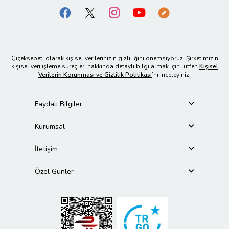
Çiçeksepeti olarak kişisel verilerinizin gizliliğini önemsiyoruz. Şirketimizin
kişisel veri işleme süreçleri hakkında detaylı bilgi almak için lütfen
Kişisel
Verilerin Korunması ve Gizlilik Politikası
’nı inceleyiniz.
Faydalı Bilgiler
Kurumsal
İletişim
Özel Günler