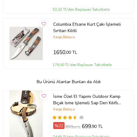
53,32 TL'den Başlayan Taksitlerle
Columbia Efsane Kurt Çakı İşlemeli
Sırttan Kilitli
Kargo Bedava
1650
,00 TL
176,00 TL'den Başlayan Taksitlerle
Bu Ürünü Alanlar Bunları da Aldı
İsme Özel El Yapımı Outdoor Kamp
Bıçak Isme Işlemeli Sap Deri Kılıflı
(209 - Açık Ton)
Kargo Bedava
(6)
%22
699
,90 TL
899
,00 TL