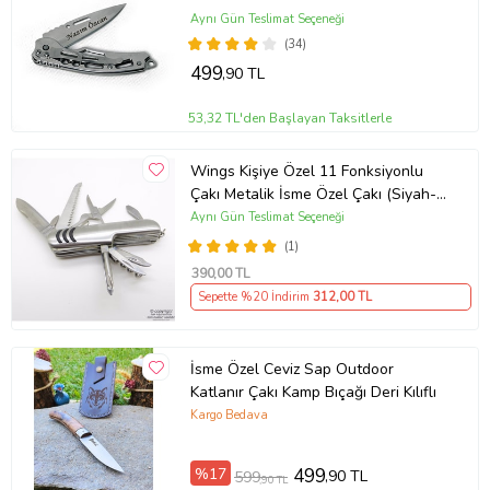
Aynı Gün Teslimat Seçeneği
Çakıyı çocukların ulaşamayacağı yerlerde saklayın.
(34)
Kullanım sırasında dikkatli olun ve güvenlik önlemlerini alın.
499
,90 TL
Bıçağın keskinliğini korumak için düzenli olarak bakım yapın.
Sonuç olarak,
Browning X50, hem deneyimli kampçılar hem de yeni
53,32 TL'den Başlayan Taksitlerle
başlayanlar için ideal bir çakı seçeneği. Şık tasarımı, dayanıklı
malzemeleri ve çok yönlü kullanımı ile öne çıkan bu çakı, outdoor
maceralarınızın vazgeçilmezi olacak.
Wings Kişiye Özel 11 Fonksiyonlu
Çakı Metalik İsme Özel Çakı (Siyah-
Gri)
Aynı Gün Teslimat Seçeneği
(1)
Ürün Kodu:
kcm47069051
390
,00 TL
Sepette %20 İndirim
312
,00 TL
İsme Özel Ceviz Sap Outdoor
Katlanır Çakı Kamp Bıçağı Deri Kılıflı
Kargo Bedava
%17
499
,90 TL
599
,90 TL