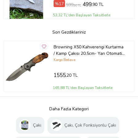
%17
499
,90 TL
599
,90 TL
53,32 TL'den Başlayan Taksitlerle
Son Gezdikleriniz
Browning X50 Kahverengi Kurtarma
/ Kamp Çakısı 20,5cm- Yarı Otomatik,
Kemerlikli, Ahşap Sap, Cam Kırma ve
Kargo Bedava
İp Kesme Aparatlı
1555
,20 TL
165,88 TL'den Başlayan Taksitlerle
Daha Fazla Kategori
Çakı
Çakı, Çok Fonksiyonlu Çakı