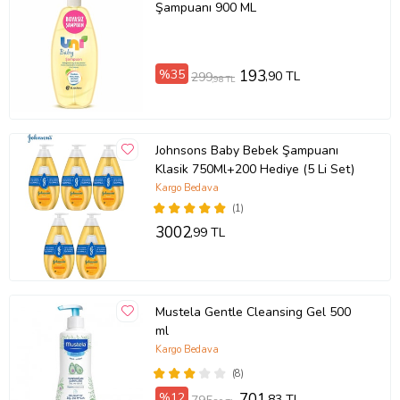
Şampuanı 900 ML
%35
193
,90 TL
299
,98 TL
Johnsons Baby Bebek Şampuanı
Klasik 750Ml+200 Hediye (5 Li Set)
Kargo Bedava
(1)
3002
,99 TL
Mustela Gentle Cleansing Gel 500
ml
Kargo Bedava
(8)
%12
701
,83 TL