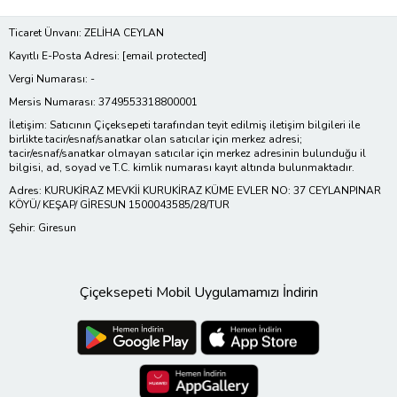
Ticaret Ünvanı: ZELİHA CEYLAN
Kayıtlı E-Posta Adresi:
[email protected]
Vergi Numarası: -
Mersis Numarası: 3749553318800001
İletişim: Satıcının Çiçeksepeti tarafından teyit edilmiş iletişim bilgileri ile
birlikte tacir/esnaf/sanatkar olan satıcılar için merkez adresi;
tacir/esnaf/sanatkar olmayan satıcılar için merkez adresinin bulunduğu il
bilgisi, ad, soyad ve T.C. kimlik numarası kayıt altında bulunmaktadır.
Adres: KURUKİRAZ MEVKİİ KURUKİRAZ KÜME EVLER NO: 37 CEYLANPINAR
KÖYÜ/ KEŞAP/ GİRESUN 1500043585/28/TUR
Şehir: Giresun
Çiçeksepeti Mobil Uygulamamızı İndirin