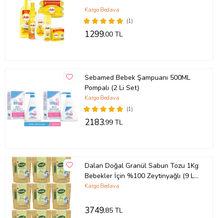
Kargo Bedava
(1)
1299
,00 TL
Sebamed Bebek Şampuanı 500ML
Pompalı (2 Li Set)
Kargo Bedava
(1)
2183
,99 TL
Dalan Doğal Granül Sabun Tozu 1Kg
Bebekler İçin %100 Zeytinyağlı (9 Lu
Set)
Kargo Bedava
3749
,85 TL