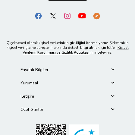
Çiçeksepeti olarak kişisel verilerinizin gizliliğini önemsiyoruz. Şirketimizin
kişisel veri işleme süreçleri hakkında detaylı bilgi almak için lütfen
Kişisel
Verilerin Korunması ve Gizlilik Politikası
’nı inceleyiniz.
Faydalı Bilgiler
Kurumsal
İletişim
Özel Günler