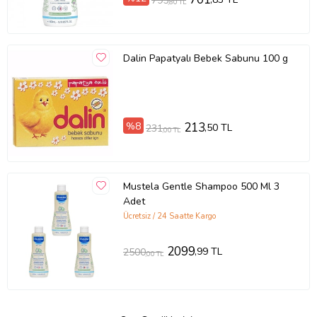
795
,80 TL
Dalin Papatyalı Bebek Sabunu 100 g
%8
213
,50 TL
231
,00 TL
Mustela Gentle Shampoo 500 Ml 3
Adet
Ücretsiz / 24 Saatte Kargo
2099
,99 TL
2500
,00 TL