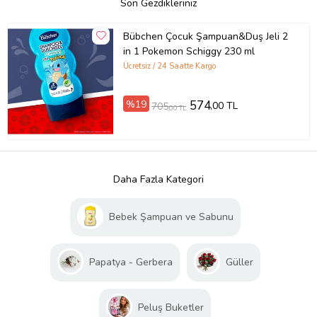
Son Gezdikleriniz
Bübchen Çocuk Şampuan&Duş Jeli 2
in 1 Pokemon Schiggy 230 ml
Ücretsiz / 24 Saatte Kargo
%19
574
,00 TL
705
,00 TL
Daha Fazla Kategori
Bebek Şampuan ve Sabunu
Papatya - Gerbera
Güller
Peluş Buketler