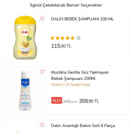
İlginizi Çekebilecek Benzer Seçenekler
DALİN BEBEK ŞAMPUANI 100 ML
(2)
115
,00 TL
Mustela Gentle Göz Yakmayan
Bebek Şampuanı 200Ml
Ücretsiz / 24 Saatte Kargo
%10
359
,90 TL
400
,00 TL
Dalin Avantajlı Bakım Seti 6 Parça