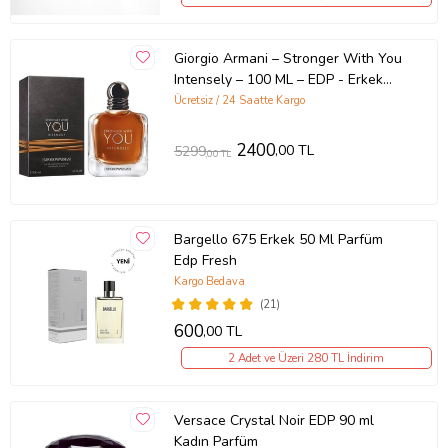
Giorgio Armani – Stronger With You
Intensely – 100 ML – EDP - Erkek
parfümü
Ücretsiz / 24 Saatte Kargo
2400
,00 TL
5299
,00 TL
Bargello 675 Erkek 50 Ml Parfüm
Edp Fresh
Kargo Bedava
(21)
600
,00 TL
2 Adet ve Üzeri 280 TL İndirim
Versace Crystal Noir EDP 90 ml
Kadın Parfüm