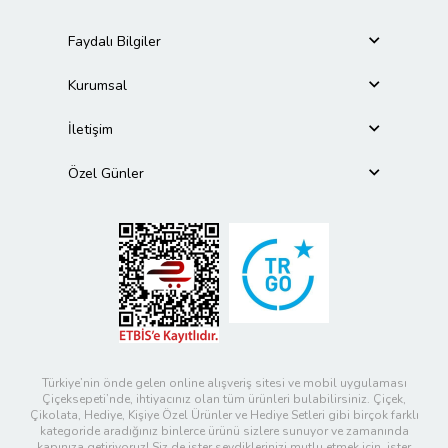
Faydalı Bilgiler
Kurumsal
İletişim
Özel Günler
Türkiye’nin önde gelen online alışveriş sitesi ve mobil uygulaması
Çiçeksepeti’nde, ihtiyacınız olan tüm ürünleri bulabilirsiniz. Çiçek,
Çikolata, Hediye, Kişiye Özel Ürünler ve Hediye Setleri gibi birçok farklı
kategoride aradığınız binlerce ürünü sizlere sunuyor ve zamanında
kapınıza getiriyoruz! Siz de ister sevdiklerinizi mutlu etmek için, ister