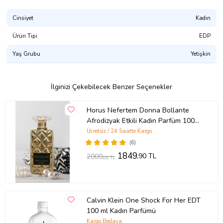
Cinsiyet
Kadın
Ürün Tipi
EDP
Yaş Grubu
Yetişkin
İlginizi Çekebilecek Benzer Seçenekler
Horus Nefertem Donna Bollante
Afrodizyak Etkili Kadın Parfüm 100
Ml Edp
Ücretsiz / 24 Saatte Kargo
(6)
1849
,90 TL
2000
,00 TL
Calvin Klein One Shock For Her EDT
100 ml Kadın Parfümü
Kargo Bedava