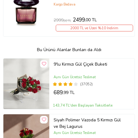
Kargo Bedava
2499
,00 TL
2999
,00 TL
2000 TL ve Üzeri %10 İndirim
Bu Ürünü Alanlar Bunları da Aldı
9'lu Kırmızı Gül Çiçek Buketi
Aynı Gün Ücretsiz Teslimat
(37052)
689
,99 TL
143,74 TL'den Başlayan Taksitlerle
Siyah Polimer Vazoda 5 Kırmızı Gül
ve Bej Lagurus
Aynı Gün Ücretsiz Teslimat