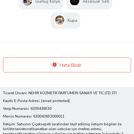
Gümüş Kolye
Aksesuar Seti
Kupa
Hata Bildir
Ticaret Ünvanı: NEHİR KOZMETIK PARFÜMERI SANAYI VE TIC.LTD.STI
Kayıtlı E-Posta Adresi:
[email protected]
Vergi Numarası: 6300436530
Mersis Numarası: 630043653000011
İletişim: Satıcının Çiçeksepeti tarafından teyit edilmiş iletişim bilgileri ile
birlikte tacir/esnaf/sanatkar olan satıcılar için merkez adresi;
tacir/esnaf/sanatkar olmayan satıcılar için merkez adresinin bulunduğu il