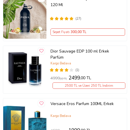
120 Ml
(27)
Sepet Fiyatı
300
,00 TL
Dior Sauvage EDP 100 ml Erkek
Parfüm
Kargo Bedava
(1)
2499
,00 TL
4999
,00 TL
2500 TL ve Üzeri 250 TL İndirim
Versace Eros Parfum 100ML Erkek
Kargo Bedava