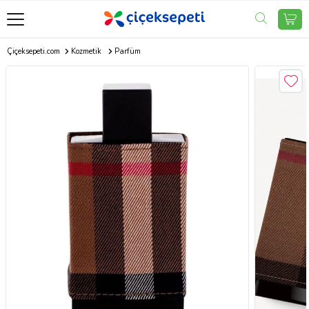
Çiçeksepeti.com
Kozmetik
Parfüm