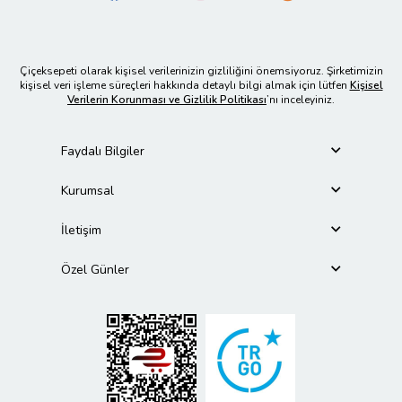
Çiçeksepeti olarak kişisel verilerinizin gizliliğini önemsiyoruz. Şirketimizin
kişisel veri işleme süreçleri hakkında detaylı bilgi almak için lütfen
Kişisel
Verilerin Korunması ve Gizlilik Politikası
’nı inceleyiniz.
Faydalı Bilgiler
Kurumsal
İletişim
Özel Günler