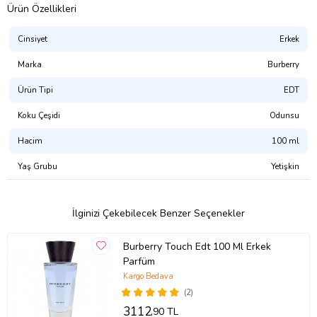
Ürün Özellikleri
Cinsiyet
Erkek
Marka
Burberry
Ürün Tipi
EDT
Koku Çeşidi
Odunsu
Hacim
100 ml
Yaş Grubu
Yetişkin
İlginizi Çekebilecek Benzer Seçenekler
Burberry Touch Edt 100 Ml Erkek
Parfüm
Kargo Bedava
(2)
3112
,90 TL