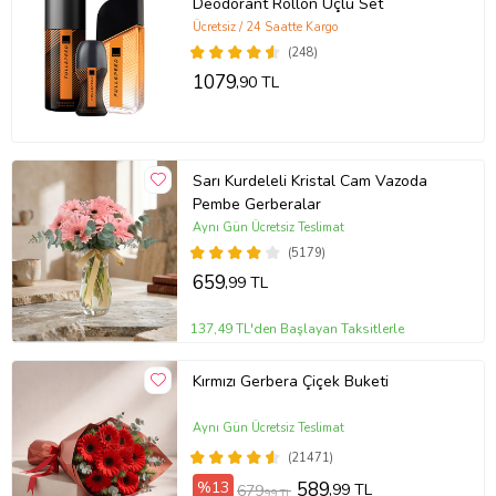
Deodorant Rollon Üçlü Set
Ücretsiz / 24 Saatte Kargo
(248)
1079
,90 TL
Sarı Kurdeleli Kristal Cam Vazoda
Pembe Gerberalar
Aynı Gün Ücretsiz Teslimat
(5179)
659
,99 TL
137,49 TL'den Başlayan Taksitlerle
Kırmızı Gerbera Çiçek Buketi
Aynı Gün Ücretsiz Teslimat
(21471)
%13
589
,99 TL
679
,99 TL