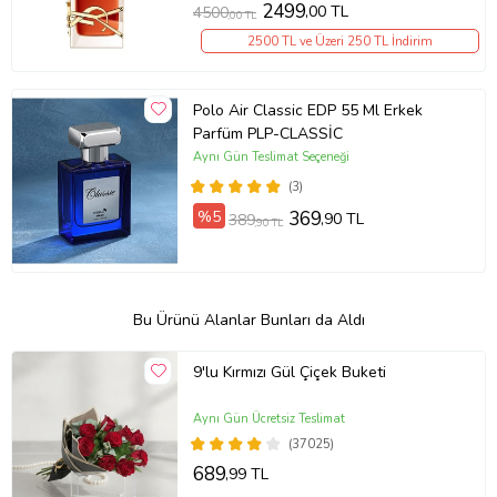
2499
,00 TL
4500
,00 TL
2500 TL ve Üzeri 250 TL İndirim
Polo Air Classic EDP 55 Ml Erkek
Parfüm PLP-CLASSİC
Aynı Gün Teslimat Seçeneği
(3)
%5
369
,90 TL
389
,90 TL
Bu Ürünü Alanlar Bunları da Aldı
9'lu Kırmızı Gül Çiçek Buketi
Aynı Gün Ücretsiz Teslimat
(37025)
689
,99 TL