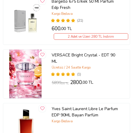
Bargello 675 Erkek 50 Ml Parfüm
Edp Fresh
Kargo Bedava
(21)
600
,00 TL
2 Adet ve Üzeri 280 TL İndirim
VERSACE Bright Crystal - EDT 90
ML
Ücretsiz / 24 Saatte Kargo
(1)
2800
,00 TL
5899
,00 TL
Yves Saint Laurent Libre Le Parfum
EDP 90ML Bayan Parfüm
Kargo Bedava