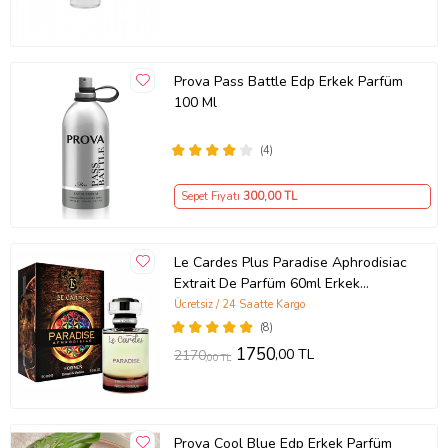
Prova Pass Battle Edp Erkek Parfüm
100 Ml
(4)
Sepet Fiyatı
300
,00 TL
Le Cardes Plus Paradise Aphrodisiac
Extrait De Parfüm 60ml Erkek
Parfüm
Ücretsiz / 24 Saatte Kargo
(8)
1750
,00 TL
2170
,00 TL
Prova Cool Blue Edp Erkek Parfüm