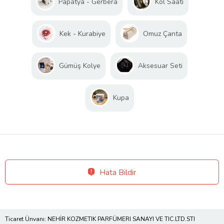
Papatya - Gerbera
Kol Saati
Kek - Kurabiye
Omuz Çanta
Gümüş Kolye
Aksesuar Seti
Kupa
Hata Bildir
Ticaret Ünvanı: NEHİR KOZMETIK PARFÜMERI SANAYI VE TIC.LTD.STI