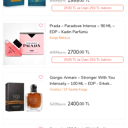
1999
,00 TL
4599
,00 TL
2500 TL ve Üzeri 250 TL İndirim
Prada – Paradoxe Intense – 90 ML –
EDP – Kadın Parfümü
Kargo Bedava
2700
,00 TL
4999
,00 TL
2500 TL ve Üzeri 250 TL İndirim
Giorgio Armani – Stronger With You
Intensely – 100 ML – EDP - Erkek
parfümü
Ücretsiz / 24 Saatte Kargo
2400
,00 TL
5299
,00 TL