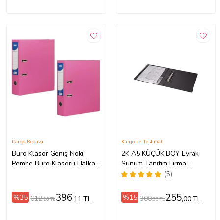
Kargo Bedava
Kargo ile Teslimat
Büro Klasör Geniş Noki
2K A5 KÜÇÜK BOY Evrak
Pembe Büro Klasörü Halkalı
Sunum Tanıtım Firma
2 Adet
Klasörü Pvc 3 cm 2 Halkalı
(5)
200 Yaprak Kapasiteli Ring
Binder File 19,5x23 cm
396
255
%35
%15
612
300
,11 TL
,00 TL
,26 TL
,00 TL
(Siyah) DİKKAT SADECE A5
EVRAKLAR İÇİN