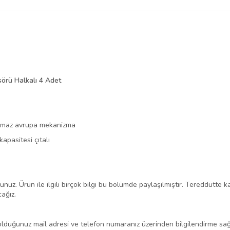
belirlenmektedir.
sörü Halkalı 4 Adet
lanmaz avrupa mekanizma
pasitesi çıtalı
unuz. Ürün ile ilgili birçok bilgi bu bölümde paylaşılmıştır. Tereddütte 
cağız.
ıt olduğunuz mail adresi ve telefon numaranız üzerinden bilgilendirme s