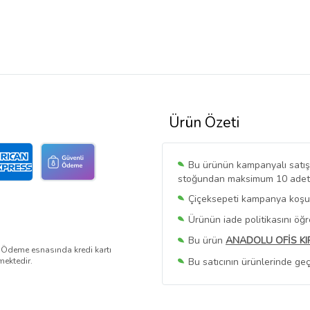
Ürün Özeti
Bu ürünün kampanyalı satışı 
stoğundan maksimum 10 adet sa
Çiçeksepeti kampanya koşull
Ürünün iade politikasını öğ
Bu ürün
ANADOLU OFİS KI
. Ödeme esnasında kredi kartı
Bu satıcının ürünlerinde geç
mektedir.
Bu Satıcının
Tüm Ürünlerini
Ürün sayfasında gördüğünüz f