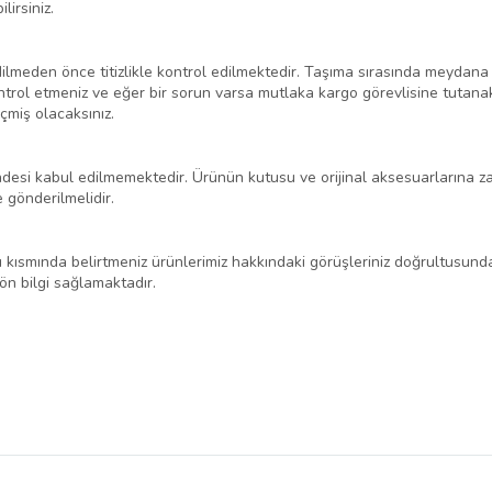
irsiniz.
dilmeden önce titizlikle kontrol edilmektedir. Taşıma sırasında meydana 
ntrol etmeniz ve eğer bir sorun varsa mutlaka kargo görevlisine tutana
miş olacaksınız.
n iadesi kabul edilmemektedir. Ürünün kutusu ve orijinal aksesuarlarına
 gönderilmelidir.
arı kısmında belirtmeniz ürünlerimiz hakkındaki görüşleriniz doğrultusund
 ön bilgi sağlamaktadır.