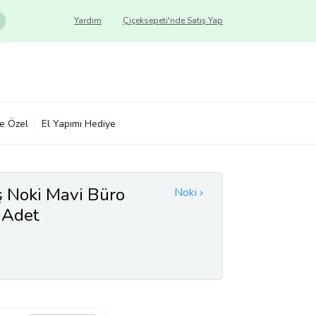
Yardım
Çiçeksepeti'nde Satış Yap
ye Özel
El Yapımı Hediye
ş Noki Mavi Büro
Noki
 Adet