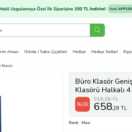
rim Amacı
Orkide / Saksı Çiçekleri
Hediye
Hediye Setleri
Kişi
Klasör
Büro Klasör Geni
Klasörü Halkalı 4
918,38 TL
658
%28
,29 TL
Renk
: Mavi