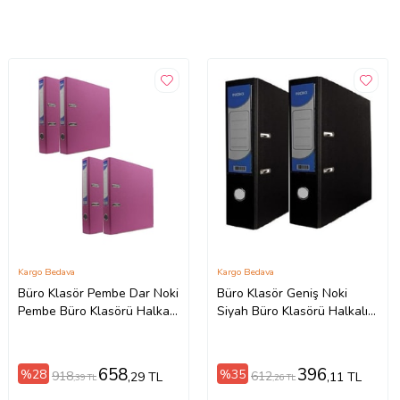
Kargo Bedava
Kargo Bedava
Büro Klasör Pembe Dar Noki
Büro Klasör Geniş Noki
Pembe Büro Klasörü Halkalı
Siyah Büro Klasörü Halkalı 2
4 Adet
Adet
658
396
%28
%35
918
612
,29 TL
,11 TL
,39 TL
,26 TL