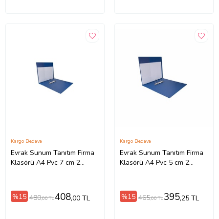
Kargo Bedava
Kargo Bedava
Evrak Sunum Tanıtım Firma
Evrak Sunum Tanıtım Firma
Klasörü A4 Pvc 7 cm 2
Klasörü A4 Pvc 5 cm 2
Halkalı 520 Yaprak
Halkalı 350 Yaprak
Kapasiteli Ring Binder File
Kapasiteli Ring Binder File
27,5x32 cm (Mavi)
27,5x32 cm (Mavi)
408
395
%15
%15
480
465
,00 TL
,25 TL
,00 TL
,00 TL