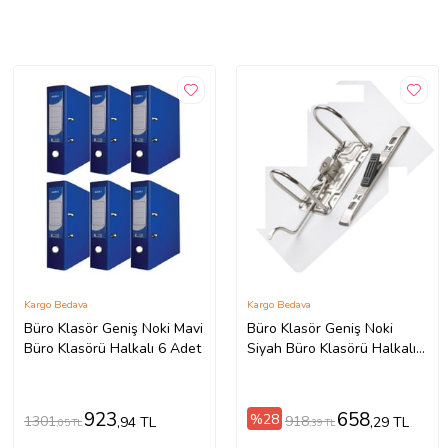
Kargo Bedava
Kargo Bedava
Büro Klasör Geniş Noki Mavi
Büro Klasör Geniş Noki
Büro Klasörü Halkalı 6 Adet
Siyah Büro Klasörü Halkalı 4
Adet
923
658
%28
1301
918
,94 TL
,29 TL
,05 TL
,39 TL