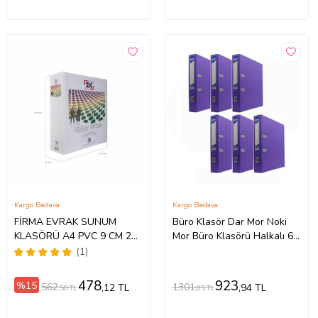
Kargo Bedava
Kargo Bedava
FİRMA EVRAK SUNUM
Büro Klasör Dar Mor Noki
KLASÖRÜ A4 PVC 9 CM 2
Mor Büro Klasörü Halkalı 6
HALKALI (650 YAPRAK)
Adet
(1)
28X32 CM (Beyaz)
478
923
%15
562
1301
,12 TL
,94 TL
,50 TL
,05 TL