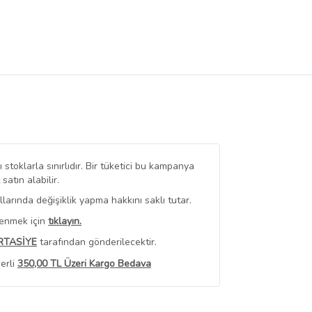
stoklarla sınırlıdır. Bir tüketici bu kampanya
tın alabilir.
arında değişiklik yapma hakkını saklı tutar.
renmek için
tıklayın.
RTASİYE
tarafından gönderilecektir.
erli
350,00 TL Üzeri Kargo Bedava
 Görüntüle
iyat bilgileri, satıcı tarafından