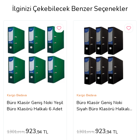
İlginizi Çekebilecek Benzer Seçenekler
Kargo Bedava
Kargo Bedava
Büro Klasör Geniş Noki Yeşil
Büro Klasör Geniş Noki
Büro Klasörü Halkalı 6 Adet
Siyah Büro Klasörü Halkalı 6
Adet
923
923
1301
1301
,94 TL
,94 TL
,05 TL
,05 TL