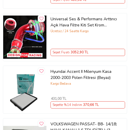
Universal Ses & Performans Arttırıcı
Açık Hava Filtre Kiti Set Krom
Bigtube +6 Hp 65-75 mm Kırmızı
Ücretsiz / 24 Saatte Kargo
Sepet Fiyatı
3052
,90 TL
Hyundai Accent II Milenyum Kasa
2000-2003 Polen Filtresi (Beyaz)
Kargo Bedava
431
,00 TL
Sepette %14 İndirim
370
,66 TL
VOLKSWAGEN PASSAT- B8- 14/18;