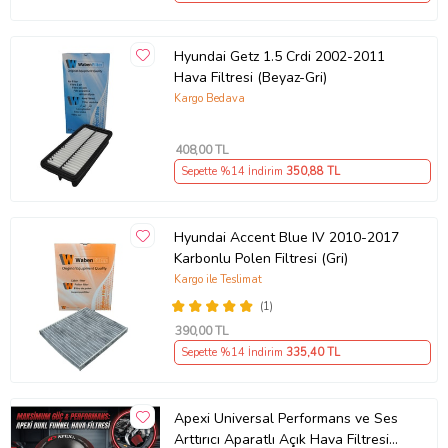
Hyundai Getz 1.5 Crdi 2002-2011
Hava Filtresi (Beyaz-Gri)
Kargo Bedava
408
,00 TL
Sepette %14 İndirim
350
,88 TL
Hyundai Accent Blue IV 2010-2017
Karbonlu Polen Filtresi (Gri)
Kargo ile Teslimat
(1)
390
,00 TL
Sepette %14 İndirim
335
,40 TL
Apexi Universal Performans ve Ses
Arttırıcı Aparatlı Açık Hava Filtresi