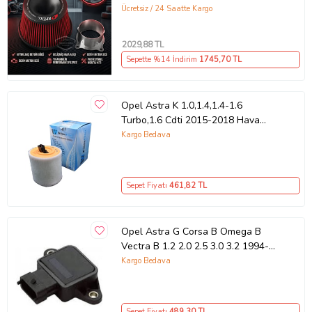
Seti +6 Hp Kırmızı 76 mm
Ücretsiz / 24 Saatte Kargo
2029
,88 TL
Sepette %14 İndirim
1745
,70 TL
Opel Astra K 1.0,1.4,1.4-1.6
Turbo,1.6 Cdti 2015-2018 Hava
Filtresi (Beyaz-Gri)
Kargo Bedava
Sepet Fiyatı
461
,82 TL
Opel Astra G Corsa B Omega B
Vectra B 1.2 2.0 2.5 3.0 3.2 1994-
GAZ Kelebek Sensoru 90541502
Kargo Bedava
Wisco
Sepet Fiyatı
489
,30 TL