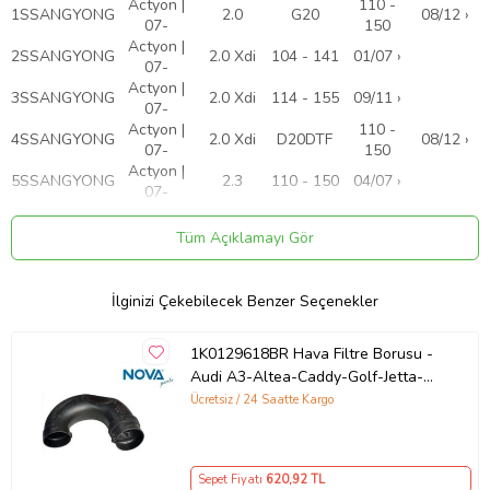
Actyon |
110 -
1
SSANGYONG
2.0
G20
08/12 ›
07-
150
Actyon |
2
SSANGYONG
2.0 Xdi
104 - 141
01/07 ›
07-
Actyon |
3
SSANGYONG
2.0 Xdi
114 - 155
09/11 ›
07-
Actyon |
110 -
4
SSANGYONG
2.0 Xdi
D20DTF
08/12 ›
07-
150
Actyon |
5
SSANGYONG
2.3
110 - 150
04/07 ›
07-
6
SSANGYONG
Kyron | 05-
2.3
110 - 150
01/10 ›
7
SSANGYONG
Kyron | 05-
2.7 Xdi
121 - 165
05/05 ›
Tüm Açıklamayı Gör
8
SSANGYONG
Kyron | 05-
200 Xdi
104 - 141
02/06 ›
9
SSANGYONG
Kyron | 05-
3.2 M320
162 - 220
03/08 ›
İlginizi Çekebilecek Benzer Seçenekler
Ürün Kodu:
kcm30040725
1K0129618BR Hava Filtre Borusu -
Audi A3-Altea-Caddy-Golf-Jetta-
Octavia -Passat-Polo-Toledo-
Ücretsiz / 24 Saatte Kargo
Touran
Sepet Fiyatı
620
,92 TL