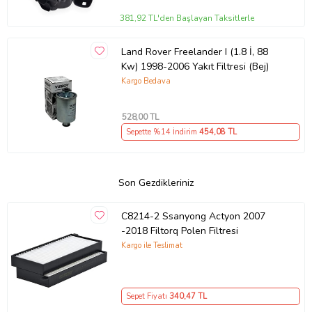
381,92 TL'den Başlayan Taksitlerle
Land Rover Freelander I (1.8 İ, 88
Kw) 1998-2006 Yakıt Filtresi (Bej)
Kargo Bedava
528
,00 TL
Sepette %14 İndirim
454
,08 TL
Son Gezdikleriniz
C8214-2 Ssanyong Actyon 2007
-2018 Filtorq Polen Filtresi
Kargo ile Teslimat
Sepet Fiyatı
340
,47 TL