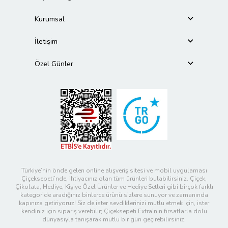
Kurumsal
İletişim
Özel Günler
Türkiye’nin önde gelen online alışveriş sitesi ve mobil uygulaması
Çiçeksepeti’nde, ihtiyacınız olan tüm ürünleri bulabilirsiniz. Çiçek,
Çikolata, Hediye, Kişiye Özel Ürünler ve Hediye Setleri gibi birçok farklı
kategoride aradığınız binlerce ürünü sizlere sunuyor ve zamanında
kapınıza getiriyoruz! Siz de ister sevdiklerinizi mutlu etmek için, ister
kendiniz için sipariş verebilir; Çiçeksepeti Extra’nın fırsatlarla dolu
dünyasıyla tanışarak mutlu bir gün geçirebilirsiniz.