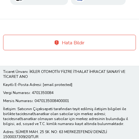
Hata Bildir
Ticaret Ünvanı: İKİLER OTOMOTİV FİLTRE İTHALAT İHRACAT SANAYİ VE
TİCARET ANO
Kayıtlı E-Posta Adresi:
[email protected]
Vergi Numarası: 4701350084
Mersis Numarası: 0470135008400001
İletişim: Satıcının Çiçeksepeti tarafından teyit edilmiş iletişim bilgileri ile
birlikte tacir/esnaf/sanatkar olan satıcılar için merkez adresi;
tacir/esnaf/sanatkar olmayan satıcılar için merkez adresinin bulunduğu il
bilgisi, ad, soyad ve T.C. kimlik numarası kayıt altında bulunmaktadır.
Adres: SÜMER MAH. 25 SK. NO: 63 MERKEZEFENDİ/ DENİZLİ
1500037309/20/TUR