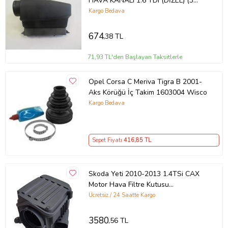
HAVA KANALI 1.6 TDI (DİZEL) (3
PARÇA SET) 1K0805962E 1069-
Kargo Bedava
4430
674
,38 TL
71,93 TL'den Başlayan Taksitlerle
Opel Corsa C Meriva Tigra B 2001-
Aks Körüğü İç Takim 1603004 Wisco
Kargo Bedava
Sepet Fiyatı
416
,85 TL
Skoda Yeti 2010-2013 1.4TSi CAX
Motor Hava Filtre Kutusu
1K0129607AL
Ücretsiz / 24 Saatte Kargo
3580
,56 TL