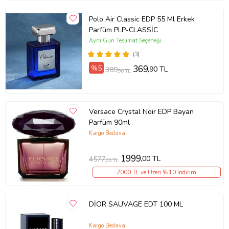
Polo Air Classic EDP 55 Ml Erkek
Parfüm PLP-CLASSİC
Aynı Gün Teslimat Seçeneği
(3)
%5
369
,90 TL
389
,90 TL
Versace Crystal Noir EDP Bayan
Parfüm 90ml
Kargo Bedava
1999
,00 TL
4577
,00 TL
2000 TL ve Üzeri %10 İndirim
DİOR SAUVAGE EDT 100 ML
Kargo Bedava