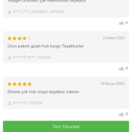
Aldığım üründen çok memnunum teşekkür
R*** Ç***
ISTANBUL-AVRUPA
0
10 Mart 2020
Ürün paketi güzel hızlı kargo Teşekkürler
F*** S*** A***
MUĞLA
0
02 Nisan 2020
Elimize çok hızlı ulaştı teşekkür ederim
E*** k***
BURSA
0
Tüm Yorumlar