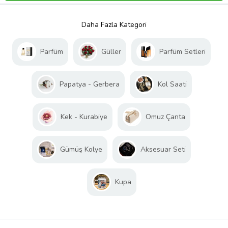
Daha Fazla Kategori
Parfüm
Güller
Parfüm Setleri
Papatya - Gerbera
Kol Saati
Kek - Kurabiye
Omuz Çanta
Gümüş Kolye
Aksesuar Seti
Kupa