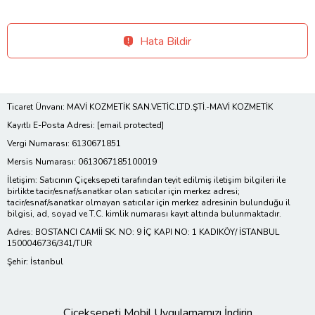
Hata Bildir
Ticaret Ünvanı: MAVİ KOZMETİK SAN.VETİC.LTD.ŞTİ.-MAVİ KOZMETİK
Kayıtlı E-Posta Adresi:
[email protected]
Vergi Numarası: 6130671851
Mersis Numarası: 0613067185100019
İletişim: Satıcının Çiçeksepeti tarafından teyit edilmiş iletişim bilgileri ile
birlikte tacir/esnaf/sanatkar olan satıcılar için merkez adresi;
tacir/esnaf/sanatkar olmayan satıcılar için merkez adresinin bulunduğu il
bilgisi, ad, soyad ve T.C. kimlik numarası kayıt altında bulunmaktadır.
Adres: BOSTANCI CAMİİ SK. NO: 9 İÇ KAPI NO: 1 KADIKÖY/ İSTANBUL
1500046736/341/TUR
Şehir: İstanbul
Çiçeksepeti Mobil Uygulamamızı İndirin