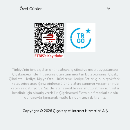
Özel Günler
Türkiye’nin önde gelen online alışveriş sitesi ve mobil uygulaması
Çiçeksepeti’nde, ihtiyacınız olan tüm ürünleri bulabilirsiniz. Çiçek,
Çikolata, Hediye, Kişiye Özel Ürünler ve Hediye Setleri gibi birçok farklı
kategoride aradığınız binlerce ürünü sizlere sunuyor ve zamanında
kapınıza getiriyoruz! Siz de ister sevdiklerinizi mutlu etmek için, ister
kendiniz için sipariş verebilir; Çiçeksepeti Extra’nın fırsatlarla dolu
dünyasıyla tanışarak mutlu bir gün geçirebilirsiniz.
Copyright © 2026 Çiçeksepeti İnternet Hizmetleri A.Ş