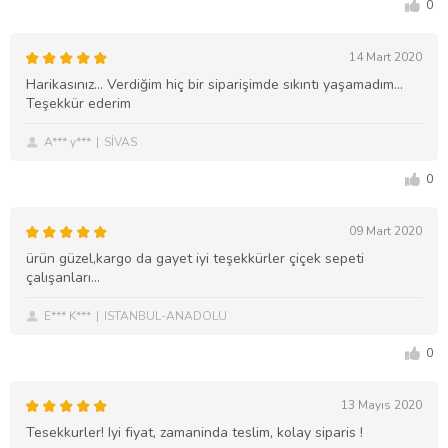
0
14 Mart 2020
Harikasınız... Verdiğim hiç bir siparişimde sıkıntı yaşamadım...
Teşekkür ederim
A*** y***
SİVAS
0
09 Mart 2020
ürün güzel,kargo da gayet iyi teşekkürler çiçek sepeti
çalışanları...
E*** K***
ISTANBUL-ANADOLU
0
13 Mayıs 2020
Tesekkurler! Iyi fiyat, zamaninda teslim, kolay siparis !