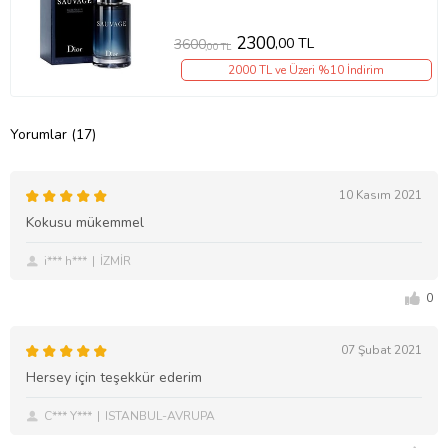
2300
,00 TL
3600
,00 TL
2000 TL ve Üzeri %10 İndirim
Yorumlar (17)
10 Kasım 2021
Kokusu mükemmel
i*** h***
İZMİR
0
07 Şubat 2021
Hersey için teşekkür ederim
C*** Y***
ISTANBUL-AVRUPA