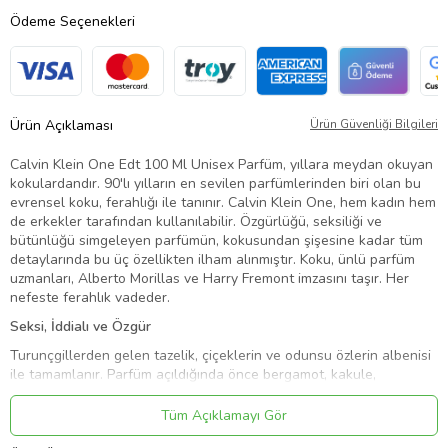
Ödeme Seçenekleri
Ürün Açıklaması
Ürün Güvenliği Bilgileri
Calvin Klein One Edt 100 Ml Unisex Parfüm, yıllara meydan okuyan
kokulardandır. 90'lı yılların en sevilen parfümlerinden biri olan bu
evrensel koku, ferahlığı ile tanınır. Calvin Klein One, hem kadın hem
de erkekler tarafından kullanılabilir. Özgürlüğü, seksiliği ve
bütünlüğü simgeleyen parfümün, kokusundan şişesine kadar tüm
detaylarında bu üç özellikten ilham alınmıştır. Koku, ünlü parfüm
uzmanları, Alberto Morillas ve Harry Fremont imzasını taşır. Her
nefeste ferahlık vadeder.
Seksi, İddialı ve Özgür
Turunçgillerden gelen tazelik, çiçeklerin ve odunsu özlerin albenisi
ile tamamlanır. Parfüm açıldığında önce bergamot, kakule,
mandaline, frezya ve lavanta ile ferahlık sunar. Kompozisyonda
menekşe, hedione, gül ve portakal çiçeği, misk, meşe yosunu,
Tüm Açıklamayı Gör
amber ve odunsu özler de bulunur. Günlük kullanıma uygun, herkes