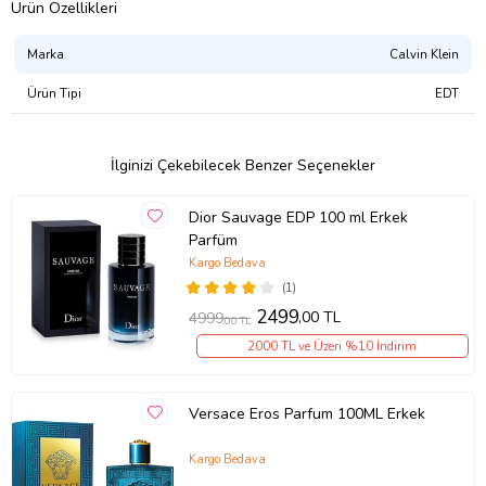
tarafından beğenilebilecek temiz bir kokudur. Orta düzey kalıcılık ve
Ürün Özellikleri
duyum vadeder. Dört mevsim rahatlıkla kullanabileceğiniz bu
kokuyu, kendiniz ve sevdikleriniz için seçebilirsiniz. Uygun fiyatı ile
Marka
Calvin Klein
ÇiçekSepeti'nde sizleri bekleyen Calvin Klein One Eau de Toilette
parfüm için hemen sipariş oluşturabilirsiniz.
Ürün Tipi
EDT
Ürün Kodu:
kc5820774
İlginizi Çekebilecek Benzer Seçenekler
Dior Sauvage EDP 100 ml Erkek
Parfüm
Kargo Bedava
(1)
2499
,00 TL
4999
,00 TL
2000 TL ve Üzeri %10 İndirim
Versace Eros Parfum 100ML Erkek
Kargo Bedava