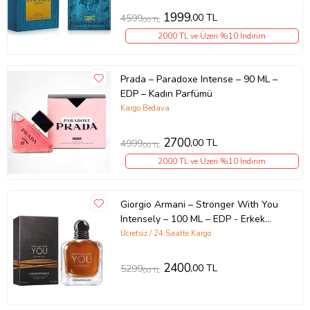
1999
,00 TL
4599
,00 TL
2000 TL ve Üzeri %10 İndirim
Prada – Paradoxe Intense – 90 ML –
EDP – Kadın Parfümü
Kargo Bedava
2700
,00 TL
4999
,00 TL
2000 TL ve Üzeri %10 İndirim
Giorgio Armani – Stronger With You
Intensely – 100 ML – EDP - Erkek
parfümü
Ücretsiz / 24 Saatte Kargo
2400
,00 TL
5299
,00 TL