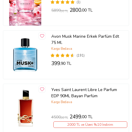
(1)
2800
,00 TL
5899
,00 TL
Avon Musk Marine Erkek Parfüm Edt
75 Ml.
Kargo Bedava
(191)
399
,90 TL
Yves Saint Laurent Libre Le Parfum
EDP 90ML Bayan Parfüm
Kargo Bedava
2499
,00 TL
4500
,00 TL
2000 TL ve Üzeri %10 İndirim