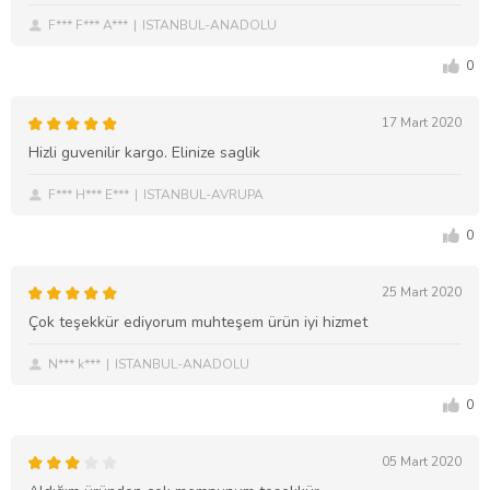
F*** F*** A***
ISTANBUL-ANADOLU
0
17 Mart 2020
Hizli guvenilir kargo. Elinize saglik
F*** H*** E***
ISTANBUL-AVRUPA
0
25 Mart 2020
Çok teşekkür ediyorum muhteşem ürün iyi hizmet
N*** k***
ISTANBUL-ANADOLU
0
05 Mart 2020