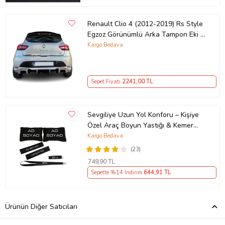
Renault Clio 4 (2012-2019) Rs Style
Egzoz Görünümlü Arka Tampon Eki -
Difüzör (Plastik)
Kargo Bedava
Sepet Fiyatı
2241
,00 TL
Sevgiliye Uzun Yol Konforu – Kişiye
Özel Araç Boyun Yastığı & Kemer
Pedi Hediye Seti
Kargo Bedava
(23)
749
,90 TL
Sepette %14 İndirim
644
,91 TL
Ürünün Diğer Satıcıları