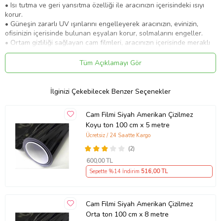
• Isı tutma ve geri yansıtma özelliği ile aracınızın içerisindeki ısıyı
korur.
• Güneşin zararlı UV ışınlarını engelleyerek aracınızın, evinizin,
ofisinizin içerisinde bulunan eşyaları korur, solmalarını engeller.
• Ortam gizliliği sağlayan cam filmleri, aracınızın içerisinde meraklı
bakışlardan uzak bir şekilde, sizin ve sevdiklerinizin konforlu
seyahat etmesini sağlar.
Tüm Açıklamayı Gör
Uygulama:• Amatör olarak siz dahi uygulayabileceğiniz şekilde
tasarlanmıştır.
İlginizi Çekebilecek Benzer Seçenekler
• Temiz cam yüzeyine ve filmin ayırıcı zar tabakasını açtıktan sonra
film yapışkan yüzeyine temizleyici sıvıyı sıkıyorsunuz.
• Cama döşediğiniz filmi uygun konuma getirdikten sonra altta
Cam Filmi Siyah Amerikan Çizilmez
kalan suyu ragle (cam çekme) yardımı ile hiçbir boşluk ve sıvı
Koyu ton 100 cm x 5 metre
kalmayıncaya kadar çekiyorsunuz.
Ücretsiz / 24 Saatte Kargo
• Daha sonra kurumasını bekleyip fazlalık kısımları falçata ile
(2)
kesiniz.
• Hava sıcak/soğuk koşullarına göre 6-12 saat arası kurumaya
600
,00 TL
bırakıyorsunuz.
Sepette %14 İndirim
516
,00 TL
Önemli!Gönderilecek ürünün metre adeti 1'den fazlaysa ürün
bütün olarak gönderilecektir. Örn. 152cm x 1m ürün 5 adet
alındığında ürün 152cm x 5m olarak gönderilecektir.
Cam Filmi Siyah Amerikan Çizilmez
Orta ton 100 cm x 8 metre