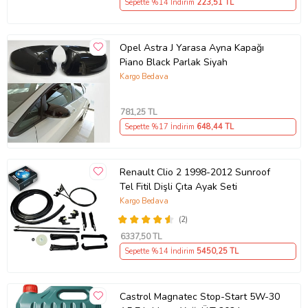
Sepette %14 İndirim
223
,51 TL
Opel Astra J Yarasa Ayna Kapağı
Piano Black Parlak Siyah
Kargo Bedava
781
,25 TL
Sepette %17 İndirim
648
,44 TL
Renault Clio 2 1998-2012 Sunroof
Tel Fitil Dişli Çıta Ayak Seti
Kargo Bedava
(2)
6337
,50 TL
Sepette %14 İndirim
5450
,25 TL
Castrol Magnatec Stop-Start 5W-30