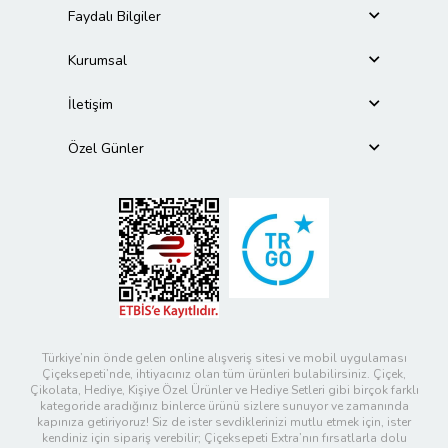
Faydalı Bilgiler
Kurumsal
İletişim
Özel Günler
Türkiye’nin önde gelen online alışveriş sitesi ve mobil uygulaması
Çiçeksepeti’nde, ihtiyacınız olan tüm ürünleri bulabilirsiniz. Çiçek,
Çikolata, Hediye, Kişiye Özel Ürünler ve Hediye Setleri gibi birçok farklı
kategoride aradığınız binlerce ürünü sizlere sunuyor ve zamanında
kapınıza getiriyoruz! Siz de ister sevdiklerinizi mutlu etmek için, ister
kendiniz için sipariş verebilir; Çiçeksepeti Extra’nın fırsatlarla dolu