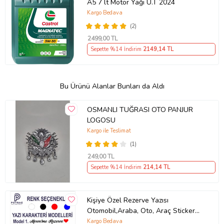
A5 7 lt Motor Yağı Ü.T 2024
Kargo Bedava
(2)
2499
,00 TL
Sepette %14 İndirim
2149
,14 TL
Bu Ürünü Alanlar Bunları da Aldı
OSMANLI TUĞRASI OTO PANJUR
LOGOSU
Kargo ile Teslimat
(1)
249
,00 TL
Sepette %14 İndirim
214
,14 TL
Kişiye Özel Rezerve Yazısı
Otomobil,Araba, Oto, Araç Sticker
(Parlak Beyaz)
Kargo Bedava