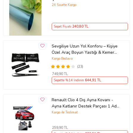
24 Saatte Kargo
Sepet Fiyatı
240
,80 TL
Sevgiliye Uzun Yol Konforu – Kişiye
Özel Araç Boyun Yastığı & Kemer
Pedi Hediye Seti
Kargo Bedava
(23)
749
,90 TL
Sepette %14 İndirim
644
,91 TL
Renault Clio 4 Dış Ayna Kovanı -
Ayna Katlanır Destek Parçası 1 Adet
490307706 M3625
Kargo ile Teslimat
259
,90 TL