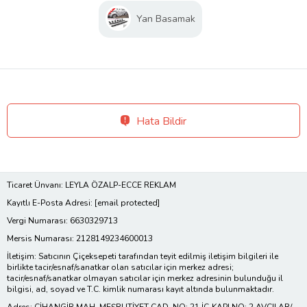
Yan Basamak
Hata Bildir
Ticaret Ünvanı: LEYLA ÖZALP-ECCE REKLAM
Kayıtlı E-Posta Adresi:
[email protected]
Vergi Numarası: 6630329713
Mersis Numarası: 2128149234600013
İletişim: Satıcının Çiçeksepeti tarafından teyit edilmiş iletişim bilgileri ile
birlikte tacir/esnaf/sanatkar olan satıcılar için merkez adresi;
tacir/esnaf/sanatkar olmayan satıcılar için merkez adresinin bulunduğu il
bilgisi, ad, soyad ve T.C. kimlik numarası kayıt altında bulunmaktadır.
Adres: CİHANGİR MAH. MEŞRUTİYET CAD. NO: 21 İÇ KAPI NO: 2 AVCILAR/