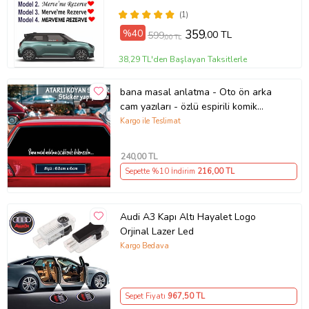
(1)
%40
359
,00 TL
599
,00 TL
38,29 TL'den Başlayan Taksitlerle
bana masal anlatma - Oto ön arka
cam yazıları - özlü espirili komik
türkçe koyan sözler
Kargo ile Teslimat
240
,00 TL
Sepette %10 İndirim
216
,00 TL
Audi A3 Kapı Altı Hayalet Logo
Orjinal Lazer Led
Kargo Bedava
Sepet Fiyatı
967
,50 TL