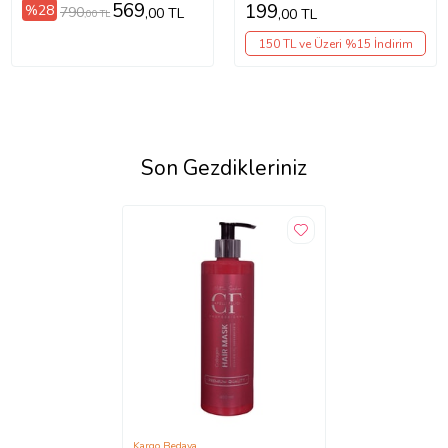
569
199
%28
790
,00 TL
,00 TL
,00 TL
150 TL ve Üzeri %15 İndirim
Son Gezdikleriniz
Kargo Bedava