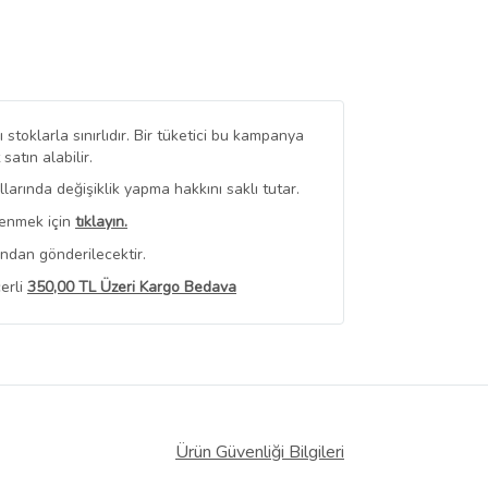
stoklarla sınırlıdır. Bir tüketici bu kampanya
tın alabilir.
arında değişiklik yapma hakkını saklı tutar.
renmek için
tıklayın.
ından gönderilecektir.
erli
350,00 TL Üzeri Kargo Bedava
 Görüntüle
iyat bilgileri, satıcı tarafından
Ürün Güvenliği Bilgileri