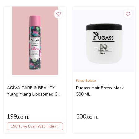
Kargo Bedava
AGİVA CARE & BEAUTY
Pugass Hair Botox Mask
Ylang Ylang Liposomed C
500 ML
Hindistan Cevizi ve Vanilya
Kokulu Hacimlendirici Kuru
Şampuan 200 ml - Vegan
199
500
,00 TL
,00 TL
150 TL ve Üzeri %15 İndirim