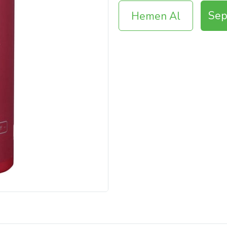
Sep
Hemen Al