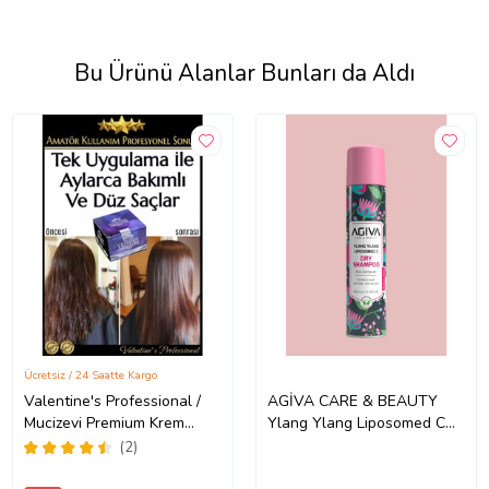
Bu Ürünü Alanlar Bunları da Aldı
Ücretsiz / 24 Saatte Kargo
Valentine's Professional /
AGİVA CARE & BEAUTY
Mucizevi Premium Krem
Ylang Ylang Liposomed C
Keratin Terapi / Aylarca
Hindistan Cevizi ve Vanilya
(2)
Kalıcı Bakım İpeksi Ve Düz
Kokulu Hacimlendirici Kuru
Saçlar / Brezilya Fönü
Şampuan 200 ml - Vegan