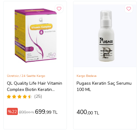
Ücretsiz / 24 Saatte Kargo
Kargo Bedava
QL Quality Life Hair Vitamin
Pugass Keratin Saç Serumu
Complex Biotin Keratin
100 ML
Atkuyruğu Saç Vitamini
(25)
699
400
%22
899
,99 TL
,00 TL
,99 TL