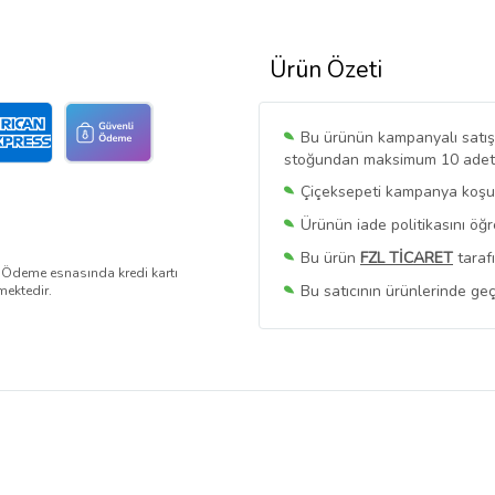
Ürün Özeti
Bu ürünün kampanyalı satışı 
stoğundan maksimum 10 adet sa
Çiçeksepeti kampanya koşull
Ürünün iade politikasını öğ
Bu ürün
FZL TİCARET
taraf
. Ödeme esnasında kredi kartı
Bu satıcının ürünlerinde geç
mektedir.
Bu Satıcının
Tüm Ürünlerini
Ürün sayfasında gördüğünüz f
belirlenmektedir.