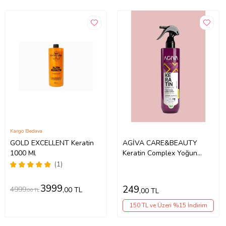
Kargo Bedava
GOLD EXCELLENT Keratin
AGİVA CARE&BEAUTY
1000 Ml
Keratin Complex Yoğun
Onarıcı ve Isı Koruyucu Çift
(1)
Fazlı Fön Suyu - 400 ml -
Vegan -Uv Fİlter
3999
249
4999
,00 TL
,00 TL
,00 TL
150 TL ve Üzeri %15 İndirim