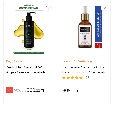
Kargo Bedava
Ücretsiz / 24 Saatte Kargo
Zento Haır Care Oıl Wıth
Saf Keratin Serum 50 ml -
Argan Complex Keratinli
Patentli Formül Pure Keratin
Argan Yağı 150 ml
Complex Serum
(23)
900
809
%5
950
,00 TL
,90 TL
,00 TL