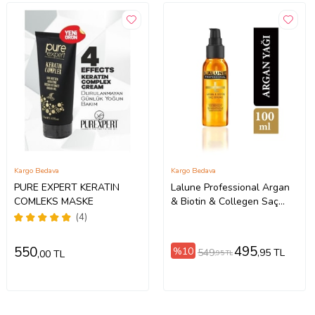
Kargo Bedava
Kargo Bedava
PURE EXPERT KERATIN
Lalune Professional Argan
COMLEKS MASKE
& Biotin & Collegen Saç
Serumu (100 ML)
(4)
495
550
%10
549
,95 TL
,00 TL
,95 TL