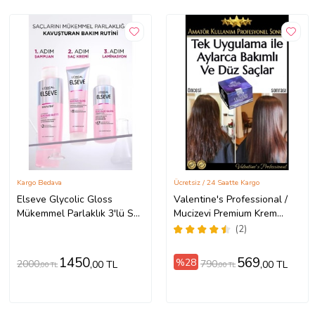
Kargo Bedava
Ücretsiz / 24 Saatte Kargo
Elseve Glycolic Gloss
Valentine's Professional /
Mükemmel Parlaklık 3'lü Saç
Mucizevi Premium Krem
Bakım Seti: Şampuan , Saç
Keratin Terapi / Aylarca
(2)
Kremi, Laminasyon Bakım
Kalıcı Bakım İpeksi Ve Düz
Saçlar / Brezilya Fönü
1450
569
%28
2000
790
,00 TL
,00 TL
,00 TL
,00 TL