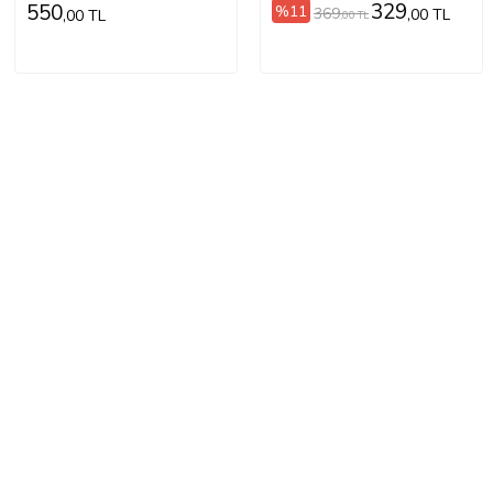
329
550
%11
369
,00 TL
,00 TL
,00 TL