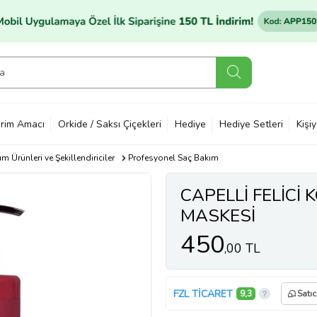
rim Amacı
Orkide / Saksı Çiçekleri
Hediye
Hediye Setleri
Kişi
m Ürünleri ve Şekillendiriciler
Profesyonel Saç Bakım
CAPELLİ FELİCİ
MASKESİ
450
,00 TL
FZL TİCARET
9,3
Satıc