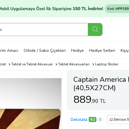
rim Amacı
Orkide / Saksı Çiçekleri
Hediye
Hediye Setleri
Kişi
blet
Tablet ve Tablet Aksesuar
Tablet Aksesuarları
Laptop Sticker
Captain America 
(40,5X27CM)
889
,90 TL
Dekolata
9,2
Satıcıya 