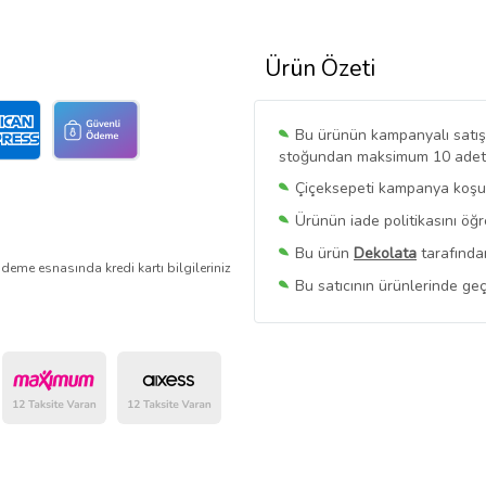
Ürün Özeti
Bu ürünün kampanyalı satışı 
stoğundan maksimum 10 adet sa
Çiçeksepeti kampanya koşull
Ürünün iade politikasını öğ
Bu ürün
Dekolata
tarafından
deme esnasında kredi kartı bilgileriniz
Bu satıcının ürünlerinde geç
Bu Satıcının
Tüm Ürünlerini
Ürün sayfasında gördüğünüz f
belirlenmektedir.