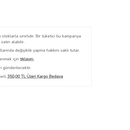
stoklarla sınırlıdır. Bir tüketici bu kampanya
tın alabilir.
arında değişiklik yapma hakkını saklı tutar.
renmek için
tıklayın.
 gönderilecektir.
erli
350,00 TL Üzeri Kargo Bedava
 Görüntüle
iyat bilgileri, satıcı tarafından