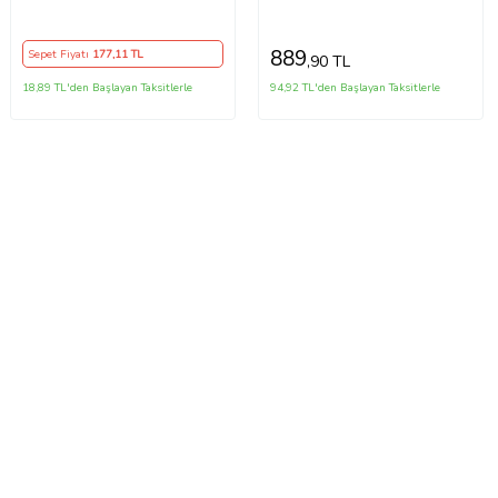
Defter, Laptop Sticker
889
Sepet Fiyatı
177
,11 TL
,90 TL
18,89 TL'den Başlayan Taksitlerle
94,92 TL'den Başlayan Taksitlerle