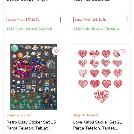
Telefon, Tablet, Defter,
Paketleme Kargo Çıkartma
Laptop Sticker
PYTKSTK110
Sepet Fiyatı
177
,11 TL
Sepet Fiyatı
133
,41 TL
18,89 TL'den Başlayan Taksitlerle
14,23 TL'den Başlayan Taksitlerle
Kargo ile Teslimat
Kargo ile Teslimat
Retro Uzay Sticker Set 15
Love Kalpli Sticker Set 21
Parça Telefon, Tablet,
Parça Telefon, Tablet,