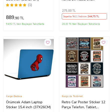
Hediyelik Sticker
(1)
275
,00 TL
889
Sepette %11 İndirim
244
,75 TL
,90 TL
94,92 TL'den Başlayan Taksitlerle
26,10 TL'den Başlayan Taksitlerle
Kargo Bedava
Kargo ile Teslimat
Örümcek Adam Laptop
Retro Car Poster Sticker 12
Sticker 15.4 inch (37X26CM)
Parça Telefon, Tablet,