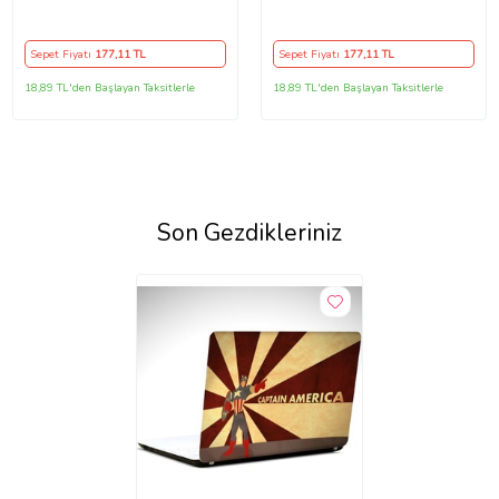
Defter, Laptop Sticker
Defter, Laptop Sticker
Sepet Fiyatı
177
,11 TL
Sepet Fiyatı
177
,11 TL
18,89 TL'den Başlayan Taksitlerle
18,89 TL'den Başlayan Taksitlerle
Son Gezdikleriniz