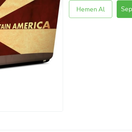
Sep
Hemen Al