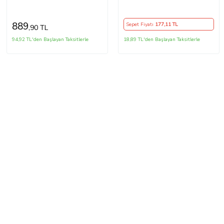
Defter, Laptop Sticker
889
Sepet Fiyatı
177
,11 TL
,90 TL
94,92 TL'den Başlayan Taksitlerle
18,89 TL'den Başlayan Taksitlerle