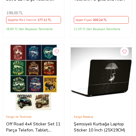
Tablet, Defter, Laptop
Sticker
199
,00 TL
Sepette %11 İndirim
177
,11 TL
Sepet Fiyatı
200
,24 TL
18,89 TL'den Başlayan Taksitlerle
21,35 TL'den Başlayan Taksitlerle
Kargo ile Teslimat
Kargo Bedava
Off Road 4x4 Sticker Set 11
Şemsiyeli Kurbağa Laptop
Parça Telefon, Tablet,
Sticker 10 İnch (25X19CM)