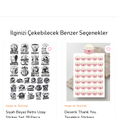
İlginizi Çekebilecek Benzer Seçenekler
Kargo ile Teslimat
Kargo ile Teslimat
Siyah Beyaz Retro Uzay
Desenli Thank You
Sticker Set 28 Parça
Teşekkür Stickers