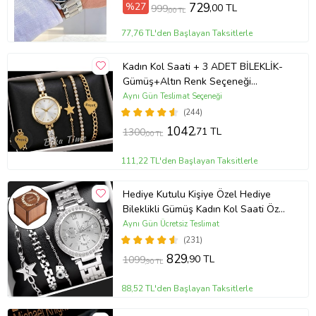
%27
729
,00 TL
999
,00 TL
77,76 TL'den Başlayan Taksitlerle
Kadın Kol Saati + 3 ADET BİLEKLİK-
Gümüş+Altın Renk Seçeneği
ayarlanabilir kordon Kadın Kol Saati
Aynı Gün Teslimat Seçeneği
BİLEKLİK HEDİYE Altın Renk - Kız
(244)
Arkadaşa hediye (Altın)
1042
,71 TL
1300
,00 TL
111,22 TL'den Başlayan Taksitlerle
Hediye Kutulu Kişiye Özel Hediye
Bileklikli Gümüş Kadın Kol Saati Özel
Kutusunda (Gümüş)
Aynı Gün Ücretsiz Teslimat
(231)
829
,90 TL
1099
,90 TL
88,52 TL'den Başlayan Taksitlerle