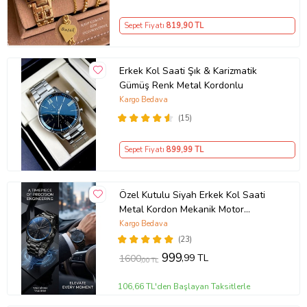
Sepet Fiyatı
819
,90 TL
Erkek Kol Saati Şık & Karizmatik
Gümüş Renk Metal Kordonlu
Kargo Bedava
(15)
Sepet Fiyatı
899
,99 TL
Özel Kutulu Siyah Erkek Kol Saati
Metal Kordon Mekanik Motor
Garantili Hediye Kart Notu İle
Kargo Bedava
Gönderilir
(23)
999
,99 TL
1600
,00 TL
106,66 TL'den Başlayan Taksitlerle