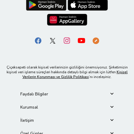
Çiçeksepeti olarak kişisel verilerinizin gizliliğini önemsiyoruz. Şirketimizin
kişisel veri işleme süreçleri hakkında detaylı bilgi almak için lütfen
Kişisel
Verilerin Korunması ve Gizlilik Politikası
’nı inceleyiniz.
Faydalı Bilgiler
Kurumsal
İletişim
Özel Günler