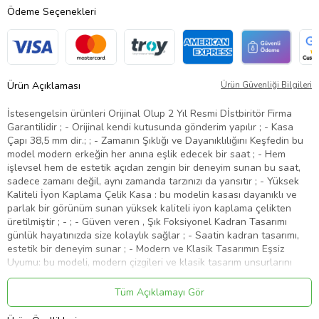
Ödeme Seçenekleri
Ürün Açıklaması
Ürün Güvenliği Bilgileri
İstesengelsin ürünleri Orijinal Olup 2 Yıl Resmi Dİstbiritör Firma
Garantilidir ; - Orijinal kendi kutusunda gönderim yapılır ; - Kasa
Çapı 38,5 mm dir.; ; - Zamanın Şıklığı ve Dayanıklılığını Keşfedin bu
model modern erkeğin her anına eşlik edecek bir saat ; - Hem
işlevsel hem de estetik açıdan zengin bir deneyim sunan bu saat,
sadece zamanı değil, aynı zamanda tarzınızı da yansıtır ; - Yüksek
Kaliteli İyon Kaplama Çelik Kasa : bu modelin kasası dayanıklı ve
parlak bir görünüm sunan yüksek kaliteli iyon kaplama çelikten
üretilmiştir ; - ; - Güven veren , Şık Foksiyonel Kadran Tasarımı
günlük hayatınızda size kolaylık sağlar ; - Saatin kadran tasarımı,
estetik bir deneyim sunar ; - Modern ve Klasik Tasarımın Eşsiz
Uyumu: bu modeli, modern çizgileri ve klasik tasarım unsurlarını
ustaca birleştirerek zarif ve sofistike bir görünüm sunar ; - Her türlü
kıyafetle uyum sağlayacak bu saat, tarzınızı tamamlayıcı bir
Tüm Açıklamayı Gör
aksesuar olacaktır ; - Erkek Saati ; - Çelik Kasa Saat ; - Dayanıklı
Erkek Saati ; - Suya Dayanıklı Saat ; - Garantili Saat ; - Şık Erkek