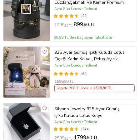
Cüzdan,Çakmak Ve Kemer Premium
Erkek Aksesuar Seti
Aynı Gün Ücretsiz Teslimat
(29)
899
,90 TL
1299
,90 TL
95,98 TL'den Başlayan Taksitlerle
925 Ayar Gümüş Işıklı Kutuda Lotus
Çiçeği Kadın Kolye , Peluş Ayıcık
Anahtarlık Marteniçka Bileklik,
Aynı Gün Ücretsiz Teslimat
Polaroid Fotoğraf Hediye
(69)
1899
,90 TL
Sepette 200 TL İndirim
1699
,90 TL
Silvano Jewelry 925 Ayar Gümüş
Işıklı Kutuda Lotus Kolye
Aynı Gün Ücretsiz Teslimat
(244)
1799
,90 TL
2599
,86 TL