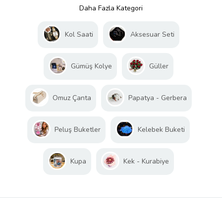
Daha Fazla Kategori
Kol Saati
Aksesuar Seti
Gümüş Kolye
Güller
Omuz Çanta
Papatya - Gerbera
Peluş Buketler
Kelebek Buketi
Kupa
Kek - Kurabiye