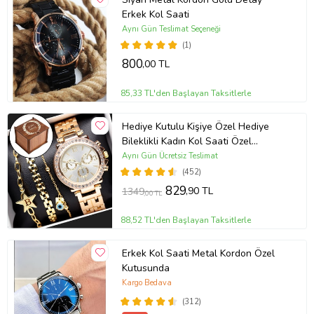
Erkek Kol Saati
Aynı Gün Teslimat Seçeneği
(1)
800
,00 TL
85,33 TL'den Başlayan Taksitlerle
Hediye Kutulu Kişiye Özel Hediye
Bileklikli Kadın Kol Saati Özel
Kutusunda (Gold)
Aynı Gün Ücretsiz Teslimat
(452)
829
,90 TL
1349
,00 TL
88,52 TL'den Başlayan Taksitlerle
Erkek Kol Saati Metal Kordon Özel
Kutusunda
Kargo Bedava
(312)