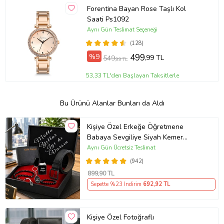
Forentina Bayan Rose Taşlı Kol
Saati Ps1092
Aynı Gün Teslimat Seçeneği
(128)
%9
499
,99 TL
549
,99 TL
53,33 TL'den Başlayan Taksitlerle
Bu Ürünü Alanlar Bunları da Aldı
Kişiye Özel Erkeğe Öğretmene
Babaya Sevgiliye Siyah Kemer
Cüzdan Çakmak Seti Hediye Seti
Aynı Gün Ücretsiz Teslimat
(942)
899
,90 TL
Sepette %23 İndirim
692
,92 TL
Kişiye Özel Fotoğraflı