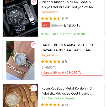
Michael Knight Erkek Kol Saati &
Kişiye Özel Bileklik Hediye Seti Mk
SiyahİçiGümüş
Kargo Bedava
(760)
%15
849
,00 TL
999
,00 TL
90,56 TL'den Başlayan Taksitlerle
DANİEL KLEİN MARKA GOLD RENK
BAYAN KADIN SAAT AKSESUAR
BİLEKLİK HEDİYELİ
Kargo Bedava
(17)
2469
,00 TL
Sepette %5 İndirim
2345
,55 TL
Kadın Kol Saati Metal Kordon + 3
Adet Bileklik Kişiye Özel Hediye
Kadına hediye Kız arkadaşa hediye
Aynı Gün Teslimat Seçeneği
(173)