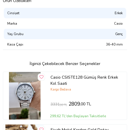
Ürün Özellikleri
Aksesuarı ; - Mineral Cam Erkek Saati ; - Zarif Erkek Kol Saati ; -
Modern Tasarım Saat ; - Klasik Erkek Saati ; - Sofistike Erkek Saati
Cinsiyet
Erkek
; - Günlük Kullanım İçin Saat ; - Yüksek Kaliteli Erkek Saati ; - ; - Stil
Sahibi Erkek Saati ; - Sonuç: bu model şıklık ve fonksiyonelliği bir
Marka
Casio
arada sunar ; - Günlük kullanımda rahatlık ve dayanıklılık sağlayan
bu saat, her erkeğin kolunda olması gereken bir aksesuardır.
Yaş Grubu
Genç
Ürün Kodu:
kcm53648961
Kasa Çapı
36-40 mm
İlginizi Çekebilecek Benzer Seçenekler
Casio CSISTE128 Gümüş Renk Erkek
Kol Saati
Kargo Bedava
2809
,00 TL
3331
,00 TL
299,62 TL'den Başlayan Taksitlerle
Siyah Metal Kordon Gold Detay