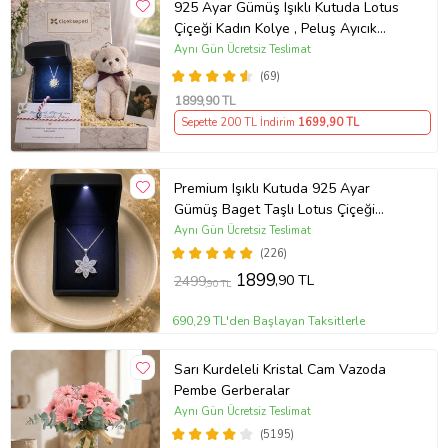
925 Ayar Gümüş Işıklı Kutuda Lotus
Çiçeği Kadın Kolye , Peluş Ayıcık
Anahtarlık Marteniçka Bileklik,
Aynı Gün Ücretsiz Teslimat
Polaroid Fotoğraf Hediye
(69)
1899
,90 TL
Sepette 200 TL İndirim
1699
,90 TL
Premium Işıklı Kutuda 925 Ayar
Gümüş Baget Taşlı Lotus Çiçeği
Kolye
Aynı Gün Ücretsiz Teslimat
(226)
1899
,90 TL
2499
,90 TL
690,29 TL'den Başlayan Taksitlerle
Sarı Kurdeleli Kristal Cam Vazoda
Pembe Gerberalar
Aynı Gün Ücretsiz Teslimat
(5195)