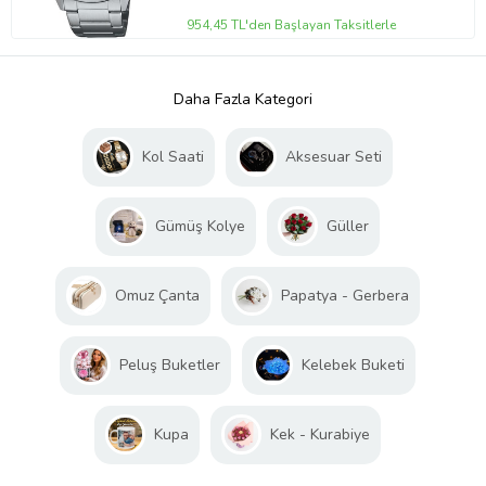
954,45 TL'den Başlayan Taksitlerle
Daha Fazla Kategori
Kol Saati
Aksesuar Seti
Gümüş Kolye
Güller
Omuz Çanta
Papatya - Gerbera
Peluş Buketler
Kelebek Buketi
Kupa
Kek - Kurabiye