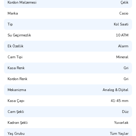
Kordon Malzemesi
Çelik
Marka
Casio
Tip
Kol Saati
Su Geçirmezlik
10 ATM
Ek Özellik
Alarm
Cam Tipi
Mineral
Kasa Renk
Gri
Kordon Renk
Gri
Mekanizma
Analog & Dijital
Kasa Çapı
41-45 mm
Cam Şekli
Düz
Kadran Şekli
Yuvarlak
Yaş Grubu
Tüm Yaşlar