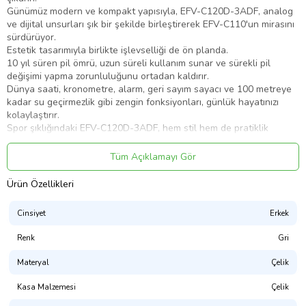
Günümüz modern ve kompakt yapısıyla, EFV-C120D-3ADF, analog
ve dijital unsurları şık bir şekilde birleştirerek EFV-C110'un mirasını
sürdürüyor.
Estetik tasarımıyla birlikte işlevselliği de ön planda.
10 yıl süren pil ömrü, uzun süreli kullanım sunar ve sürekli pil
değişimi yapma zorunluluğunu ortadan kaldırır.
Dünya saati, kronometre, alarm, geri sayım sayacı ve 100 metreye
kadar su geçirmezlik gibi zengin fonksiyonları, günlük hayatınızı
kolaylaştırır.
Spor şıklığındaki EFV-C120D-3ADF, hem stil hem de pratiklik
açısından yaşamınıza değer katar.
Tüm Açıklamayı Gör
Ürün Kodu:
kcm25721854
Ürün Özellikleri
Cinsiyet
Erkek
Renk
Gri
Materyal
Çelik
Kasa Malzemesi
Çelik