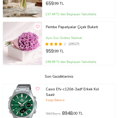
659
,99 TL
137,49 TL'den Başlayan Taksitlerle
Pembe Papatyalar Çiçek Buketi
Aynı Gün Ücretsiz Teslimat
(29527)
959
,99 TL
199,99 TL'den Başlayan Taksitlerle
Son Gezdikleriniz
Casıo Efv-c120d-3adf Erkek Kol
Saati
Kargo Bedava
8948
,00 TL
9419
,00 TL