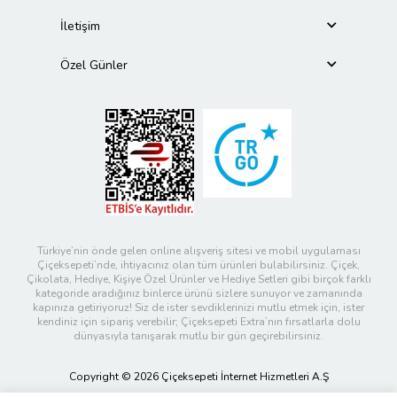
İletişim
Özel Günler
Türkiye’nin önde gelen online alışveriş sitesi ve mobil uygulaması
Çiçeksepeti’nde, ihtiyacınız olan tüm ürünleri bulabilirsiniz. Çiçek,
Çikolata, Hediye, Kişiye Özel Ürünler ve Hediye Setleri gibi birçok farklı
kategoride aradığınız binlerce ürünü sizlere sunuyor ve zamanında
kapınıza getiriyoruz! Siz de ister sevdiklerinizi mutlu etmek için, ister
kendiniz için sipariş verebilir; Çiçeksepeti Extra’nın fırsatlarla dolu
dünyasıyla tanışarak mutlu bir gün geçirebilirsiniz.
Copyright © 2026 Çiçeksepeti İnternet Hizmetleri A.Ş