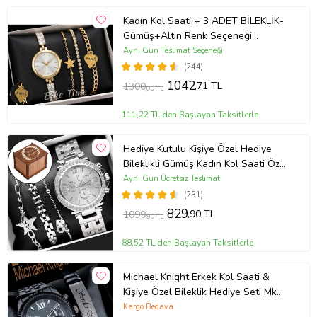
Kadın Kol Saati + 3 ADET BİLEKLİK-
Gümüş+Altın Renk Seçeneği
ayarlanabilir kordon Kadın Kol Saati
Aynı Gün Teslimat Seçeneği
BİLEKLİK HEDİYE Altın Renk - Kız
(244)
Arkadaşa hediye (Altın)
1042
,71 TL
1300
,00 TL
111,22 TL'den Başlayan Taksitlerle
Hediye Kutulu Kişiye Özel Hediye
Bileklikli Gümüş Kadın Kol Saati Özel
Kutusunda (Gümüş)
Aynı Gün Ücretsiz Teslimat
(231)
829
,90 TL
1099
,90 TL
88,52 TL'den Başlayan Taksitlerle
Michael Knight Erkek Kol Saati &
Kişiye Özel Bileklik Hediye Seti Mk
SiyahİçiGümüş
Kargo Bedava