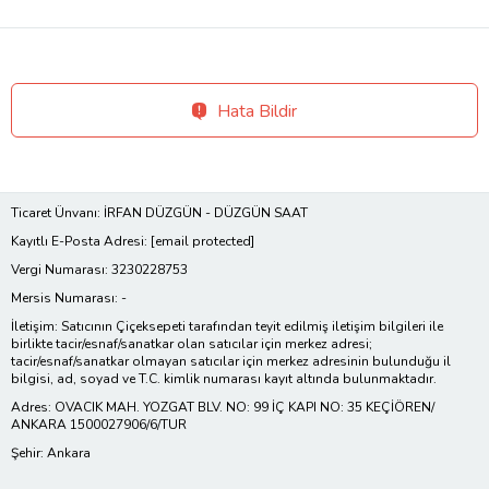
Hata Bildir
Ticaret Ünvanı: İRFAN DÜZGÜN - DÜZGÜN SAAT
Kayıtlı E-Posta Adresi:
[email protected]
Vergi Numarası: 3230228753
Mersis Numarası: -
İletişim: Satıcının Çiçeksepeti tarafından teyit edilmiş iletişim bilgileri ile
birlikte tacir/esnaf/sanatkar olan satıcılar için merkez adresi;
tacir/esnaf/sanatkar olmayan satıcılar için merkez adresinin bulunduğu il
bilgisi, ad, soyad ve T.C. kimlik numarası kayıt altında bulunmaktadır.
Adres: OVACIK MAH. YOZGAT BLV. NO: 99 İÇ KAPI NO: 35 KEÇİÖREN/
ANKARA 1500027906/6/TUR
Şehir: Ankara