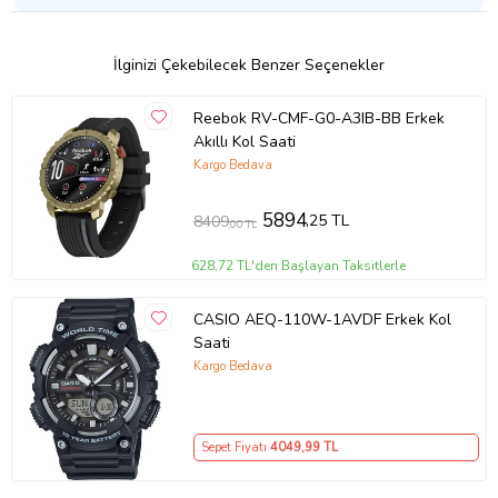
İlginizi Çekebilecek Benzer Seçenekler
Reebok RV-CMF-G0-A3IB-BB Erkek
Akıllı Kol Saati
Kargo Bedava
5894
,25 TL
8409
,00 TL
628,72 TL'den Başlayan Taksitlerle
CASIO AEQ-110W-1AVDF Erkek Kol
Saati
Kargo Bedava
Sepet Fiyatı
4049
,99 TL