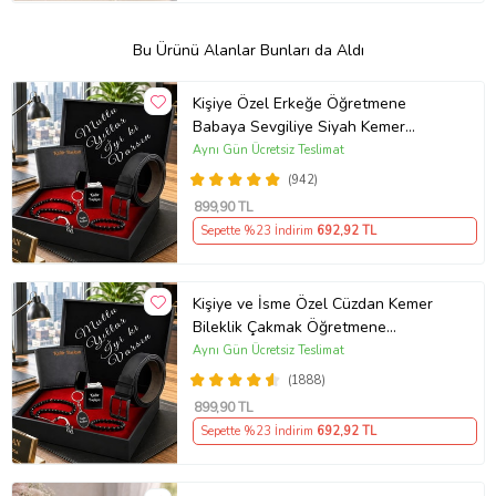
Bu Ürünü Alanlar Bunları da Aldı
Kişiye Özel Erkeğe Öğretmene
Babaya Sevgiliye Siyah Kemer
Cüzdan Çakmak Seti Hediye Seti
Aynı Gün Ücretsiz Teslimat
(942)
899
,90 TL
Sepette %23 İndirim
692
,92 TL
Kişiye ve İsme Özel Cüzdan Kemer
Bileklik Çakmak Öğretmene
Sevgiliye Babaya Arkadaşa Hediye
Aynı Gün Ücretsiz Teslimat
Seti
(1888)
899
,90 TL
Sepette %23 İndirim
692
,92 TL