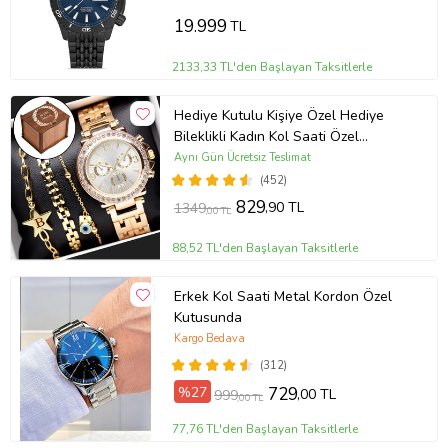
19.999
TL
2133,33 TL'den Başlayan Taksitlerle
Hediye Kutulu Kişiye Özel Hediye
Bileklikli Kadın Kol Saati Özel
Kutusunda (Gold)
Aynı Gün Ücretsiz Teslimat
(452)
829
,90 TL
1349
,00 TL
88,52 TL'den Başlayan Taksitlerle
Erkek Kol Saati Metal Kordon Özel
Kutusunda
Kargo Bedava
(312)
%27
729
,00 TL
999
,00 TL
77,76 TL'den Başlayan Taksitlerle