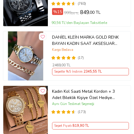
(760)
%15
849
,00 TL
999
,00 TL
90,56 TL'den Başlayan Taksitlerle
DANİEL KLEİN MARKA GOLD RENK
BAYAN KADIN SAAT AKSESUAR
BİLEKLİK HEDİYELİ
Kargo Bedava
(17)
2469
,00 TL
Sepette %5 İndirim
2345
,55 TL
Kadın Kol Saati Metal Kordon + 3
Adet Bileklik Kişiye Özel Hediye
Kadına hediye Kız arkadaşa hediye
Aynı Gün Teslimat Seçeneği
(173)
Sepet Fiyatı
819
,90 TL